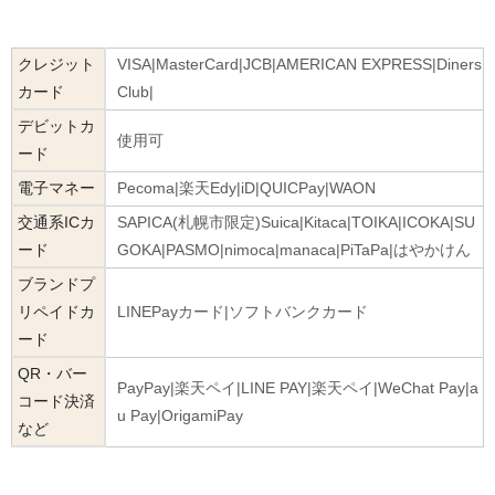
クレジット
VISA|MasterCard|JCB|AMERICAN EXPRESS|Diners
カード
Club|
デビットカ
使用可
ード
電子マネー
Pecoma|楽天Edy|iD|QUICPay|WAON
交通系ICカ
SAPICA(札幌市限定)Suica|Kitaca|TOIKA|ICOKA|SU
ード
GOKA|PASMO|nimoca|manaca|PiTaPa|はやかけん
ブランドプ
リペイドカ
LINEPayカード|ソフトバンクカード
ード
QR・バー
PayPay|楽天ペイ|LINE PAY|楽天ペイ|WeChat Pay|a
コード決済
u Pay|OrigamiPay
など