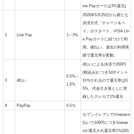
ine Payカードは3%還元)
2020年5月25日から新たな
決済方式「チャージ＆ペ
イ」がスタート。VISA LIn
2
Line Pay
1～3%
e Payカードに紐つけて利
用。後払い。過去の利用実
績で還元率が変動。
d払いによる決済で200円
(税込み)につき1dポイント
0.5%～
3
d払い
付与されるので還元率は0.
1.5%
5%。代金引き落としに登
録したクレカで1%還元
4
PayPay
0.5％
セブンイレブンでのnanaco
払いで100円につき1nanac
oが還元され還元率1%(201