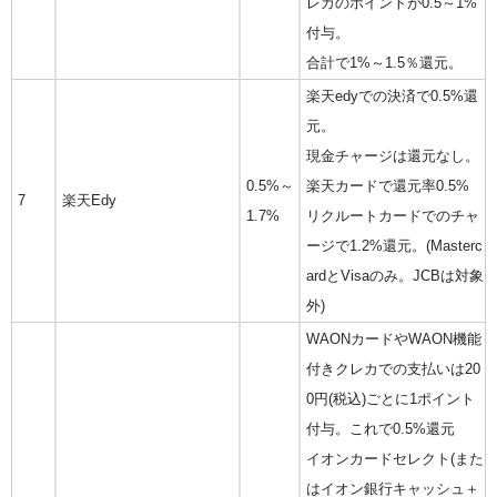
レカのポイントが0.5～1%
付与。
合計で1%～1.5％還元。
楽天edyでの決済で0.5%還
元。
現金チャージは還元なし。
0.5%～
楽天カードで還元率0.5%
7
楽天Edy
1.7%
リクルートカードでのチャ
ージで1.2%還元。(Masterc
ardとVisaのみ。JCBは対象
外)
WAONカードやWAON機能
付きクレカでの支払いは20
0円(税込)ごとに1ポイント
付与。これで0.5%還元
イオンカードセレクト(また
はイオン銀行キャッシュ＋