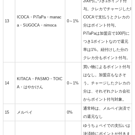
200円につき1ポイント付
与。クレカでチャージしたI
ICOCA・PiTaPa・manac
COCAで支払うとクレカの
13
0～1%
a・SUGOCA・nimoca
分はポイント付与。
PiTaPaは加盟店で100円に
つき1ポイントなので還元
率は1%。紐付けした分の
クレカ分もポイント付与。
買い物によるポイント付与
はなし。加盟店もなさそ
KITACA・PASMO・TOIC
14
0～1%
う。チャージしたクレカの
A・はやかけん
分は、それぞれクレカ会社
からポイント付与対象。
通常時は、メルペイ決済で
15
メルペイ
0%
の還元なし
ゆうちょペイでの支払いは
決済時にポイントが付きま