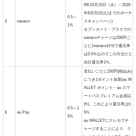
9年10月15日（火）～2020
年8月31日(土)までのボーナ
0.5～
5
nanaco
スキャンペーン)
1%
セブンカード・プラスでの
nanacoチャージは200円ご
とに1nanaco付与で還元率
は0.5%なのでこの方法だと
合計還元率1%。
支払いごとに200円(税込み)
につき1ポイント加算(au W
ALLET ポイント・au スマ
ートパスプレミアム会員以
外)。これにより還元率は0.
0.5～1.
6
au Pay
5%
5%
au WALLETにクレカでチ
ャージすることにより、ク