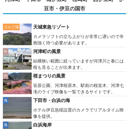
豆市・伊豆の国市
天城東急リゾート
ゴルフ場
カメラソフトの立ち上がりが非常に遅いので辛
抱強く待つ必要があります。
河津町の風景
街
結構狭い範囲に絞っていますが河津川と春には
桜も見ることが出来ます。
桜まつりの風景
街
笹原公園、河津桜原木、駅前の桜並木、河津七
滝のライブ映像を一覧できるサイトです。
下田市・白浜の海
海
ホテル伊豆急様設置のカメラでリアルタイム映
像を提供。
白浜海岸
海