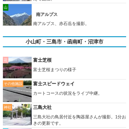
山
南アルプス
南アルプス、赤石岳を撮影。
小山町・三島市・函南町・沼津市
富士芝桜
花
富士芝桜まつりの様子
富士スピードウェイ
その他施設
カートコースの状況をライブ中継。
三島大社
神社
三島大社の鳥居付近を陶器屋さんが撮影。1分お
きの更新です。