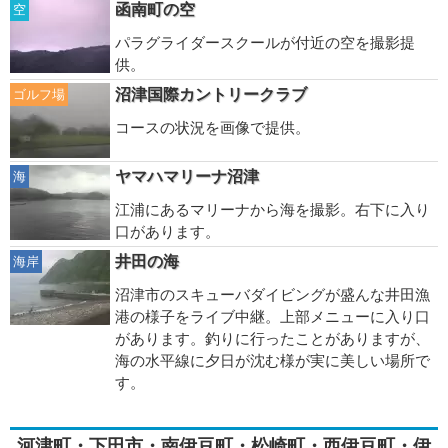
函南町の空
空
パラグライダースクールが付近の空を撮影提
供。
沼津国際カントリークラブ
ゴルフ場
コースの状況を画像で提供。
ヤマハマリーナ沼津
海
江浦にあるマリーナから海を撮影。右下に入り
口があります。
井田の海
海岸
沼津市のスキューバダイビングが盛んな井田漁
港の様子をライブ中継。上部メニューに入り口
があります。釣りに行ったことがありますが、
海の水平線に夕日が沈む様が実に美しい場所で
す。
河津町・下田市・南伊豆町・松崎町・西伊豆町・伊