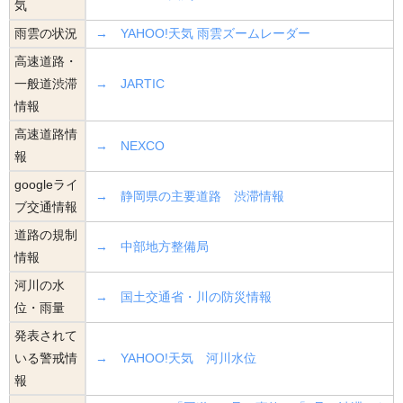
気
雨雲の状況
→ YAHOO!天気 雨雲ズームレーダー
高速道路・
一般道渋滞
→ JARTIC
情報
高速道路情
→ NEXCO
報
googleライ
→ 静岡県の主要道路 渋滞情報
ブ交通情報
道路の規制
→ 中部地方整備局
情報
河川の水
→ 国土交通省・川の防災情報
位・雨量
発表されて
いる警戒情
→ YAHOO!天気 河川水位
報