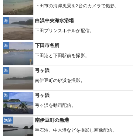
下田市の海岸風景を2台のカメラで撮影。
白浜中央海水浴場
海
下田プリンスホテルが配信。
下田市各所
海
下田港と下田駅前を撮影。
弓ヶ浜
海
南伊豆町の砂浜を撮影。
弓ヶ浜
海
弓ヶ浜を動画配信。
南伊豆町の漁港
漁港
手石港、中木港などを撮影し画像配信。