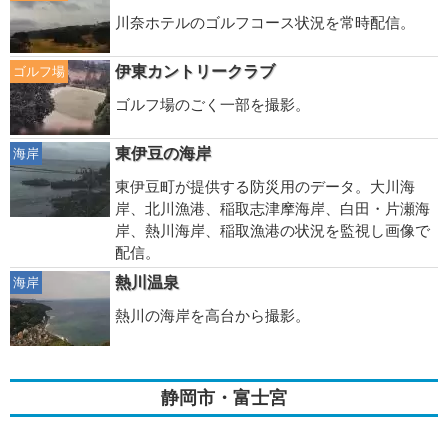
川奈ホテルのゴルフコース状況を常時配信。
伊東カントリークラブ
ゴルフ場
ゴルフ場のごく一部を撮影。
東伊豆の海岸
海岸
東伊豆町が提供する防災用のデータ。大川海
岸、北川漁港、稲取志津摩海岸、白田・片瀬海
岸、熱川海岸、稲取漁港の状況を監視し画像で
配信。
熱川温泉
海岸
熱川の海岸を高台から撮影。
静岡市・富士宮