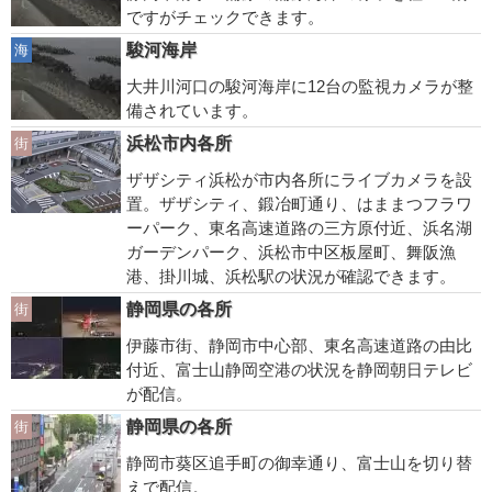
ですがチェックできます。
駿河海岸
海
大井川河口の駿河海岸に12台の監視カメラが整
備されています。
浜松市内各所
街
ザザシティ浜松が市内各所にライブカメラを設
置。ザザシティ、鍛冶町通り、はままつフラワ
ーパーク、東名高速道路の三方原付近、浜名湖
ガーデンパーク、浜松市中区板屋町、舞阪漁
港、掛川城、浜松駅の状況が確認できます。
静岡県の各所
街
伊藤市街、静岡市中心部、東名高速道路の由比
付近、富士山静岡空港の状況を静岡朝日テレビ
が配信。
静岡県の各所
街
静岡市葵区追手町の御幸通り、富士山を切り替
えで配信。