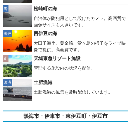
松崎町の海
海
自治体が防犯用として設けたカメラ。高画質で
画像サイズも大きいです。
西伊豆の海
海岸
大田子海岸、黄金崎、堂ヶ島の様子をライブ映
像で提供。高画質です。
天城東急リゾート施設
街
管理する施設内の状況を配信。
土肥漁港
漁港
土肥漁港の風景を常時配信しています。
熱海市・伊東市・東伊豆町・伊豆市