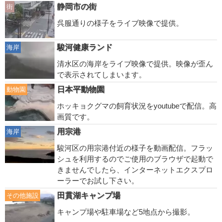
静岡市の街
街
呉服通りの様子をライブ映像で提供。
駿河健康ランド
海岸
清水区の海岸をライブ映像で提供。映像が歪ん
で表示されてしまいます。
日本平動物園
動物園
ホッキョクグマの飼育状況をyoutubeで配信。高
画質です。
用宗港
海岸
駿河区の用宗港付近の様子を動画配信。フラッ
シュを利用するのでご使用のブラウザで起動で
きませんでしたら、インターネットエクスプロ
ーラーでお試し下さい。
田貫湖キャンプ場
その他施設
キャンプ場や駐車場など5地点から撮影。