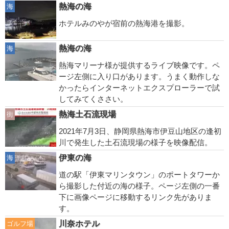
熱海の海
海
ホテルみのやが宿前の熱海港を撮影。
熱海の海
海
熱海マリーナ様が提供するライブ映像です。ペ
ージ左側に入り口があります。うまく動作しな
かったらインターネットエクスプローラーで試
してみてくささい。
熱海土石流現場
街
2021年7月3日、静岡県熱海市伊豆山地区の逢初
川で発生した土石流現場の様子を映像配信。
伊東の海
海
道の駅「伊東マリンタウン」のポートタワーか
ら撮影した付近の海の様子。ページ左側の一番
下に画像ページに移動するリンク先がありま
す。
川奈ホテル
ゴルフ場