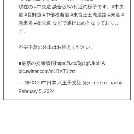
現在の
#中央道
談合坂SA付近の様子です。
#中央
道
#長野道
#中部横断道
#東富士五湖道路
#東名
#
新東名
#圏央道
などで通行止めとなっておりま
す。
不要不急の外出はお控えください。
■最新の交通情報
https://t.co/6g1gfUkbHA
pic.twitter.com/m1BXT1jzrt
— NEXCO中日本 八王子支社 (@c_nexco_hachi)
February 5, 2024