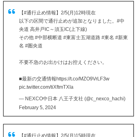
【
#通行止め情報
】2/5(月)12時現在
以下の区間で通行止めが追加となりました。
#中
央道
高井戸IC～須玉IC(上下線)
その他
#中部横断道
#東富士五湖道路
#東名
#新東
名
#圏央道
不要不急のお出かけはお控えください。
■最新の交通情報
https://t.co/MZO9VrLF3w
pic.twitter.com/tiXftmTXIa
— NEXCO中日本 八王子支社 (@c_nexco_hachi)
February 5, 2024
【
#通行止め情報
】2/5(月)15時現在