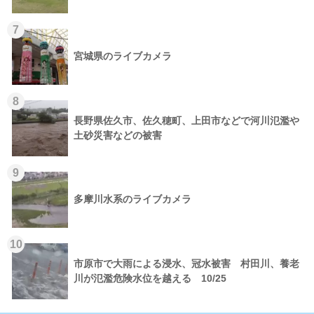
7
宮城県のライブカメラ
8
長野県佐久市、佐久穂町、上田市などで河川氾濫や
土砂災害などの被害
9
多摩川水系のライブカメラ
10
市原市で大雨による浸水、冠水被害 村田川、養老
川が氾濫危険水位を越える 10/25