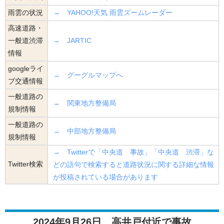
雨雲の状況
→ YAHOO!天気 雨雲ズームレーダー
高速道路・
一般道渋滞
→ JARTIC
情報
googleライ
→ グーグルマップへ
ブ交通情報
一般道路の
→ 関東地方整備局
規制情報
一般道路の
→ 中部地方整備局
規制情報
→ Twitterで「中央道 事故」「中央道 渋滞」な
Twitter検索
どの語句で検索すると道路状況に関する詳細な情報
が投稿されている場合があります
2024年9月26日 高井戸付近で事故