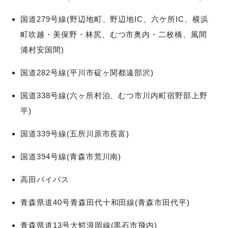
国道279号線(野辺地町、野辺地IC、六ケ所IC、横浜
町吹越・美保野・林尻、むつ市奥内・二枚橋、風間
浦村安国間)
国道282号線(平川市碇ヶ関都遠部沢)
国道338号線(六ヶ所村泊、むつ市川内町宿野部上野
平)
国道339号線(五所川原市長富)
国道394号線(青森市荒川南)
高田バイパス
青森県道40号青森田代十和田線(青森市田代平)
青森県道13号大鰐浪岡線(黒石市飛内)