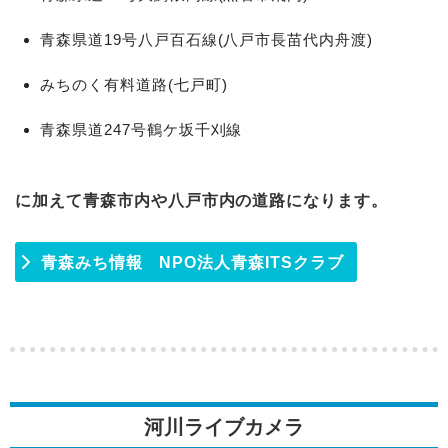
青森県道19号八戸百石線(八戸市長苗代内舟渡)
みちのく有料道路(七戸町)
青森県道247号鶴ケ坂千刈線
に加えて青森市内や八戸市内の道路になります。
青森みち情報 NPO法人青森ITSクラブ
河川ライブカメラ