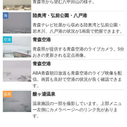
青森市から望む八甲田山の様子。
陸奥湾・弘前公園・八戸港
海
青森テレビ社屋から収める陸奥湾と弘前公園・
岩木川、八戸港の状況が1画面で把握できます。
青森空港
空港
青森県が提供する青森空港のライブカメラ。5分
おきの更新される定点画像。
青森空港
ABA青森朝日放送も青森空港のライブ映像を配
信。画質も良好で空港の状況が良く確認できま
す。
酸ヶ湯温泉
温泉
温泉施設の一部を撮影しています。上部メニュ
ー左側にカメラページへのリンク先がありま
す。