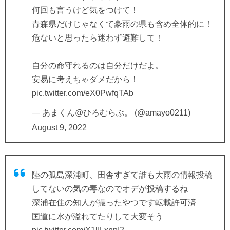
何回も言うけど気をつけて！
青森県だけじゃなくて豪雨の県も含め全体的に！
危ないと思ったら迷わず避難して！
自分の命守れるのは自分だけだよ。
安易に考えちゃダメだから！
pic.twitter.com/eX0PwfqTAb
— あまくん@ひろむらぶ。 (@amayo0211)
August 9, 2022
陸の孤島深浦町、田舎すぎて誰も大雨の情報投稿
してないの気の毒なのでオデが投稿するね
深浦在住の知人が撮ったやつです転載許可済
国道に水が溢れてたりして大変そう