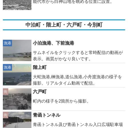
能代市から白神山地を眺める位置に設置。
中泊町・階上町・六戸町・今別町
小泊漁港、下前漁港
漁港
サムネイルをクリックすると常時配信の動画が
表示。画質がかなり良いです。
階上町
漁港
大蛇漁港,榊漁港,道仏漁港,小舟渡漁港の様子を
撮影。リアルタイム動画で配信。
六戸町
街
町内の様子を2箇所から撮影。
青函トンネル
街
青函トンネル及び青函トンネル入口広場駐車場