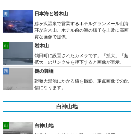
日本海と岩木山
海
鯵ヶ沢温泉で営業するホテルグランメール山海
荘が岩木山、ホテル前の海の様子を非常に高画
質な画像で提供。
岩木山
山
鶴田町に設置されたカメラです。「拡大」「超
拡大」のリンク先を押下すると画像が表示。
鶴の舞橋
湖
廻堰大溜池にかかる橋を撮影。定点画像での配
信になります。
白神山地
白神山地
山