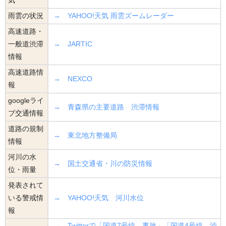
雨雲の状況
→ YAHOO!天気 雨雲ズームレーダー
高速道路・
一般道渋滞
→ JARTIC
情報
高速道路情
→ NEXCO
報
googleライ
→ 青森県の主要道路 渋滞情報
ブ交通情報
道路の規制
→ 東北地方整備局
情報
河川の水
→ 国土交通省・川の防災情報
位・雨量
発表されて
いる警戒情
→ YAHOO!天気 河川水位
報
→ Twitterで「国道7号線 事故」「国道4号線 渋