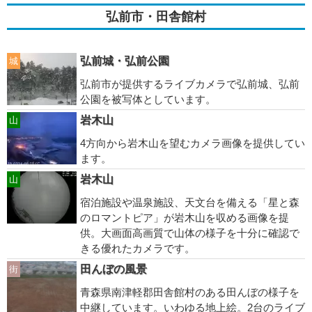
弘前市・田舎館村
弘前城・弘前公園
城
弘前市が提供するライブカメラで弘前城、弘前
公園を被写体としています。
岩木山
山
4方向から岩木山を望むカメラ画像を提供してい
ます。
岩木山
山
宿泊施設や温泉施設、天文台を備える「星と森
のロマントピア」が岩木山を収める画像を提
供。大画面高画質で山体の様子を十分に確認で
きる優れたカメラです。
田んぼの風景
街
青森県南津軽郡田舎館村のある田んぼの様子を
中継しています。いわゆる地上絵。2台のライブ