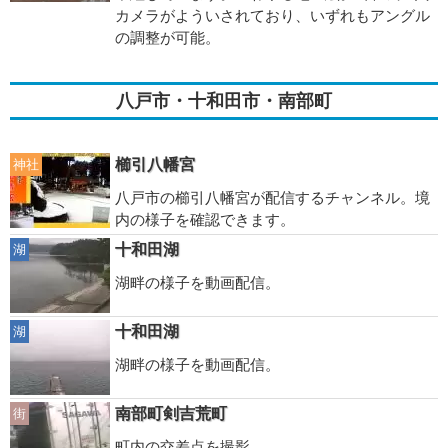
カメラがよういされており、いずれもアングル
の調整が可能。
八戸市・十和田市・南部町
櫛引八幡宮
神社
八戸市の櫛引八幡宮が配信するチャンネル。境
内の様子を確認できます。
十和田湖
湖
湖畔の様子を動画配信。
十和田湖
湖
湖畔の様子を動画配信。
南部町剣吉荒町
街
町内の交差点を撮影。