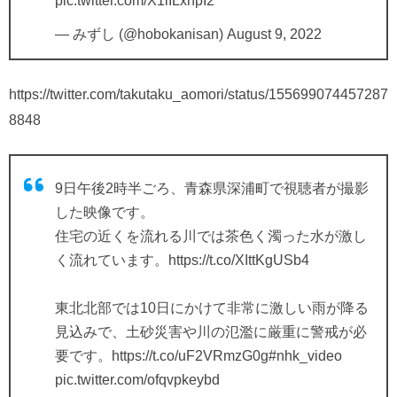
pic.twitter.com/X1lILxnpI2
— みずし (@hobokanisan)
August 9, 2022
https://twitter.com/takutaku_aomori/status/155699074457287
8848
9日午後2時半ごろ、青森県深浦町で視聴者が撮影
した映像です。
住宅の近くを流れる川では茶色く濁った水が激し
く流れています。
https://t.co/XIttKgUSb4
東北北部では10日にかけて非常に激しい雨が降る
見込みで、土砂災害や川の氾濫に厳重に警戒が必
要です。
https://t.co/uF2VRmzG0g
#nhk_video
pic.twitter.com/ofqvpkeybd