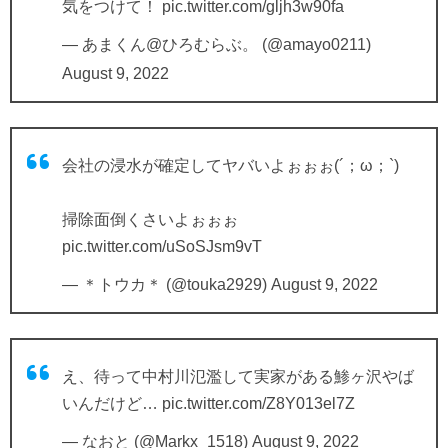
気をつけて！
pic.twitter.com/gljh3w90fa
— あまくん@ひろむらぶ。 (@amayo0211)
August 9, 2022
会社の浸水が確定してヤバいよぉぉぉ(´；ω；`)
掃除面倒くさいよぉぉぉ
pic.twitter.com/uSoSJsm9vT
— ＊トウカ＊ (@touka2929)
August 9, 2022
え、待って中村川氾濫して実家がある鯵ヶ沢やば
いんだけど…
pic.twitter.com/Z8Y013el7Z
— なおと (@Markx_1518)
August 9, 2022