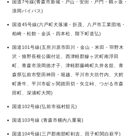
国道7号線(青森市新城・戸山・安田・戸門・鶴ヶ坂・
浪岡バイパス)
国道45号線(六戸町犬落瀬・折茂、八戸市工業団地・
柏崎・松館・金浜・四本松、階下町道弘)
国道101号線(五所川原市田川・金山・米田・羽野木
沢・狼野長根公園付近、西津軽郡鰺ヶ沢町南浮田
町、青森市浪岡徳才子、津軽郡藤崎町久井名舘、青
森県弘前市堅田神田・堀越、平川市大坊竹内、大鰐
町唐牛、平川市碇ヶ関踏田切・矢立峠、つがる市森
田町、深浦町大間)
国道102号線(弘前市福村舘元)
国道103号線 (青森市横内八重菊)
国道104号線(三戸郡南部町剣吉、田子町関白萩平)