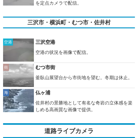
を定点カメラで配信。
三沢市・横浜町・むつ市・佐井村
三沢空港
空港
空港の状況を画像で配信。
むつ市街
街
釜臥山展望台から市街地を望む。冬期は休止。
仏ヶ浦
海
佐井村の景勝地として有名な奇岩の立体感を楽
しめる高画質な画像で提供。
道路ライブカメラ