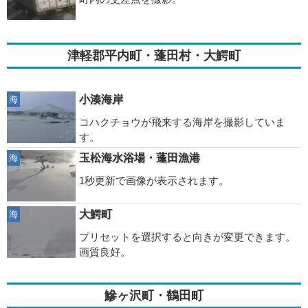
津軽郡平内町・蓬田村・大鰐町
小湊海岸
海
コハクチョウが飛来する海岸を撮影していま
す。
玉松海水浴場・蓬田漁港
海
1秒更新で画像が表示されます。
大鰐町
海
プリセットを選択すると向きが変更できます。
画質良好。
鰺ヶ沢町・鶴田町