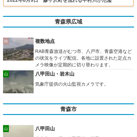
2022年8月9日 鰺ヶ沢町を流れる中村川が氾濫
青森県広域
複数地点
街
RAB青森放送がむつ市、八戸市、青森空港など
の状況をライブ配信。各地に設置された定点カ
メラ映像が定期的に切り替わります。
八甲田山・岩木山
山
気象庁提供の火山監視カメラです。
青森市
八甲田山
山