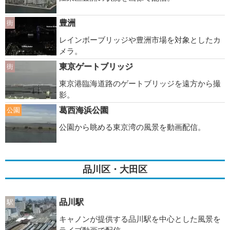
豊洲
街
レインボーブリッジや豊洲市場を対象としたカ
メラ。
東京ゲートブリッジ
街
東京港臨海道路のゲートブリッジを遠方から撮
影。
葛西海浜公園
公園
公園から眺める東京湾の風景を動画配信。
品川区・大田区
品川駅
駅
キャノンが提供する品川駅を中心とした風景を