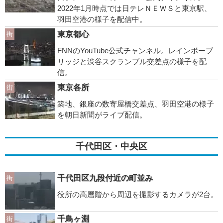
2022年1月時点では日テレＮＥＷＳと東京駅、
羽田空港の様子を配信中。
東京都心
街
FNNのYouTube公式チャンネル。レインボーブ
リッジと渋谷スクランブル交差点の様子を配
信。
東京各所
街
築地、銀座の数寄屋橋交差点、羽田空港の様子
を朝日新聞がライブ配信。
千代田区・中央区
千代田区九段付近の町並み
街
役所の高層階から周辺を撮影するカメラが2台。
千鳥ヶ淵
街