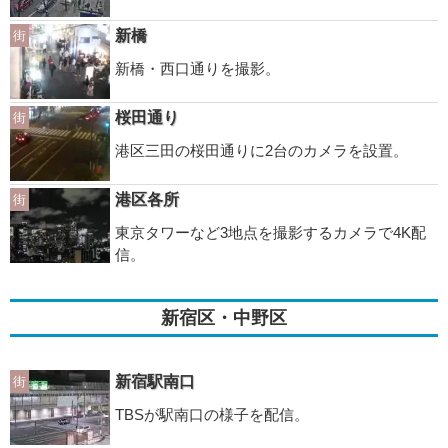
新橋
街
新橋・西口通りを撮影。
桜田通り
街
港区三田の桜田通りに2台のカメラを設置。
港区各所
街
東京タワーなど3地点を撮影するカメラで4K配
信。
新宿区・中野区
新宿駅南口
街
TBSが駅南口の様子を配信。