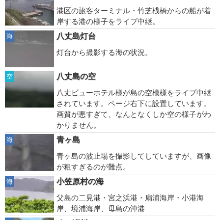
港区の旅客ターミナル・竹芝桟橋からの船が着
岸する港の様子をライブ中継。
八丈島灯台
海
灯台から撮影する海の状況。
八丈島の空
空
八丈ビューホテル様が島の空模様をライブ中継
されています。ページ右下に設置しています。
画質が悪すぎて、なんとなくしか空の様子がわ
かりません。
青ヶ島
海
青ヶ島の波止場を撮影してしていますが、画像
が粗すぎるのが難点。
小笠原村の海
海
父島の二見港・宮之浜港・扇浦海岸・小港海
岸、境浦海岸、母島の沖港