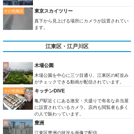
東京スカイツリー
その他施設
真下から見上げる場所にカメラが設置されてい
ます。
江東区・江戸川区
木場公園
街
木場公園を中心に三ツ目通り、江東区の町並み
がチェックできる動画が配信されています。
キッチンDIVE
その他施設
亀戸駅近くにある激安・大盛りで有名な弁当屋
に設置されているカメラ。店内も閲覧者も多く
の人で賑わっています。
豊洲
街
江東区豊洲の状況を画像で配信。