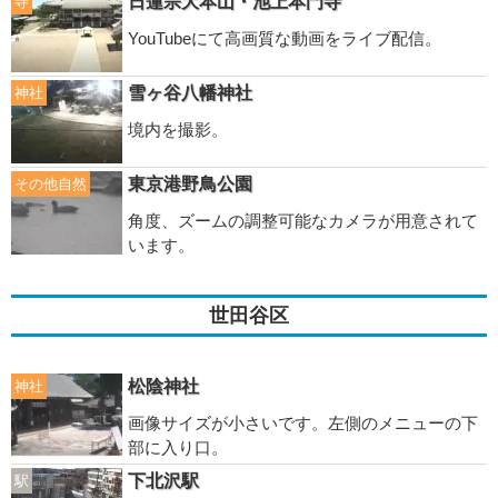
日蓮宗大本山・池上本門寺
寺
YouTubeにて高画質な動画をライブ配信。
雪ヶ谷八幡神社
神社
境内を撮影。
東京港野鳥公園
その他自然
角度、ズームの調整可能なカメラが用意されて
います。
世田谷区
松陰神社
神社
画像サイズが小さいです。左側のメニューの下
部に入り口。
下北沢駅
駅