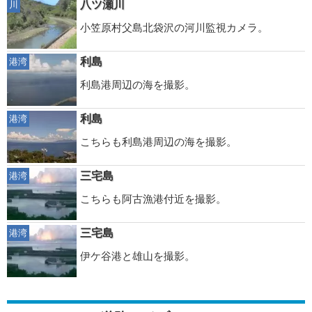
八ツ瀬川
川
小笠原村父島北袋沢の河川監視カメラ。
利島
港湾
利島港周辺の海を撮影。
利島
港湾
こちらも利島港周辺の海を撮影。
三宅島
港湾
こちらも阿古漁港付近を撮影。
三宅島
港湾
伊ケ谷港と雄山を撮影。