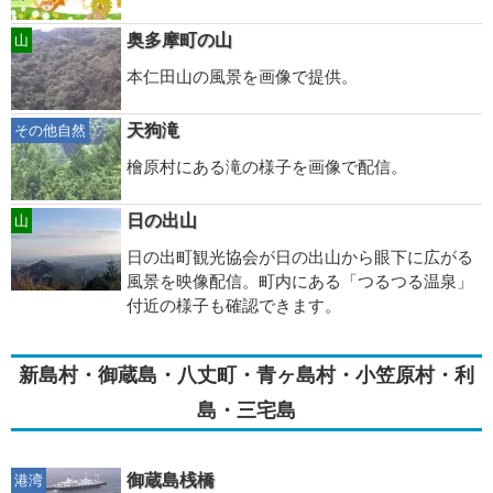
奥多摩町の山
山
本仁田山の風景を画像で提供。
天狗滝
その他自然
檜原村にある滝の様子を画像で配信。
日の出山
山
日の出町観光協会が日の出山から眼下に広がる
風景を映像配信。町内にある「つるつる温泉」
付近の様子も確認できます。
新島村・御蔵島・八丈町・青ヶ島村・小笠原村・利
島・三宅島
御蔵島桟橋
港湾