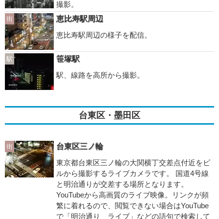
撮影。
恵比寿駅周辺
街
恵比寿駅周辺の様子を配信。
笹塚駅
駅
駅、線路を高所から撮影。
台東区・墨田区
台東区三ノ輪
街
東京都台東区三ノ輪の大関横丁交差点付近をビ
ルから撮影するライブカメラです。 国道4号線
と明治通りが交差する場所となります。
YouTubeから高画質のライブ映像。リンクが頻
繁に着れるので、閲覧できない場合はYouTube
で「明治通り ライブ」などの語句で検索して