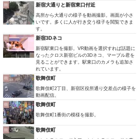
新宿大通りと新宿東口付近
街
高所から大通りの様子を動画撮影。画面が小さ
いです。多くに人が行き交う様子を閲覧できま
す。
新宿3Dネコ
街
新宿駅東口を撮影。VR動画を選択すれば話題に
なったクロス新宿ビルの3Dネコ、マーブル君を
見ることができます。駅東口のカメラも追加さ
れています。
歌舞伎町
街
歌舞伎町2丁目、新宿区役所通り交差点の様子を
動画配信。
歌舞伎町
街
歌舞伎町1番街の模様を撮影。
歌舞伎町
街