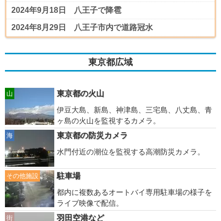
2024年9月18日 八王子で降雹
2024年8月29日 八王子市内で道路冠水
東京都広域
東京都の火山
山
伊豆大島、新島、神津島、三宅島、八丈島、青
ヶ島の火山を監視するカメラ。
東京都の防災カメラ
海
水門付近の潮位を監視する高潮防災カメラ。
駐車場
その他施設
都内に複数あるオートバイ専用駐車場の様子を
ライブ映像で配信。
羽田空港など
街