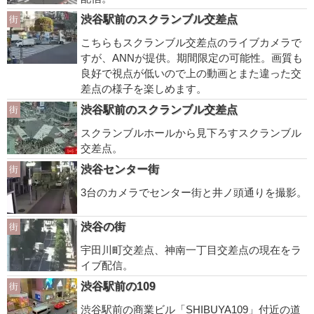
渋谷駅前のスクランブル交差点
街
こちらもスクランブル交差点のライブカメラで
すが、ANNが提供。期間限定の可能性。画質も
良好で視点が低いので上の動画とまた違った交
差点の様子を楽しめます。
渋谷駅前のスクランブル交差点
街
スクランブルホールから見下ろすスクランブル
交差点。
渋谷センター街
街
3台のカメラでセンター街と井ノ頭通りを撮影。
渋谷の街
街
宇田川町交差点、神南一丁目交差点の現在をラ
イブ配信。
渋谷駅前の109
街
渋谷駅前の商業ビル「SHIBUYA109」付近の道