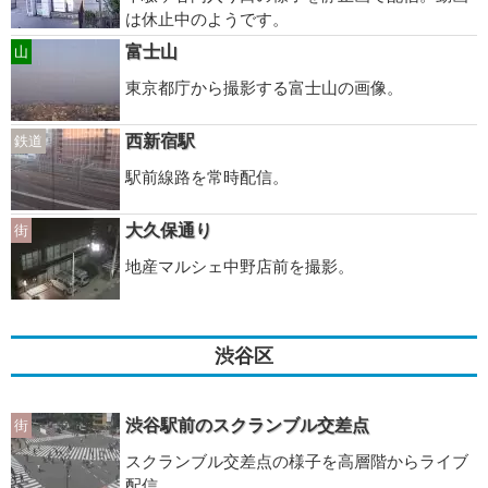
は休止中のようです。
富士山
山
東京都庁から撮影する富士山の画像。
西新宿駅
鉄道
駅前線路を常時配信。
大久保通り
街
地産マルシェ中野店前を撮影。
渋谷区
渋谷駅前のスクランブル交差点
街
スクランブル交差点の様子を高層階からライブ
配信。