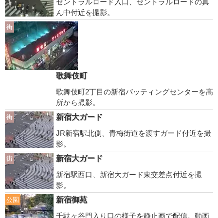
セントラルロード入口、セントラルロードの真
ん中付近を撮影。
街
歌舞伎町
歌舞伎町2丁目の新宿バッティングセンターを高
所から撮影。
新宿大ガード
街
JR新宿駅北側、青梅街道を渡すガード付近を撮
影。
新宿大ガード
街
新宿駅西口、新宿大ガード東交差点付近を撮
影。
新宿御苑
公園
千駄ヶ谷門入り口の様子を静止画で配信。動画