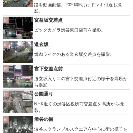
路を動画配信。2020年6月はドンキ付近も撮
影。
宮益坂交差点
街
ビックカメラ渋谷東口店前を撮影。
道玄坂
街
焼肉ライクのある道玄坂交差点を撮影。
宮下交差点前
街
道玄坂入り口の宮下交差点付近の様子を高所か
ら撮影
公園通り
街
NHK近くの渋谷区役所前交差点を高所から撮
影。
渋谷の街
街
渋谷スクランブルスクエアを中心に街の様子を