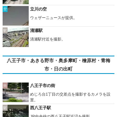
立川の空
空
ウェザーニュースが提供。
清瀬駅
駅
清瀬駅付近を撮影。
八王子市・あきる野市・奥多摩町・檜原村・青梅
市・日の出町
八王子市の街
街
めじろ台1丁目の交差点を撮影するカメラを設
置。
西八王子駅
駅
JR中央線の西八王子駅近辺を撮影。