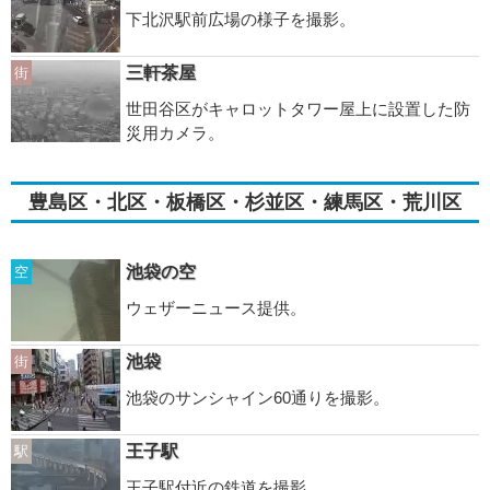
下北沢駅前広場の様子を撮影。
三軒茶屋
街
世田谷区がキャロットタワー屋上に設置した防
災用カメラ。
豊島区・北区・板橋区・杉並区・練馬区・荒川区
池袋の空
空
ウェザーニュース提供。
池袋
街
池袋のサンシャイン60通りを撮影。
王子駅
駅
王子駅付近の鉄道を撮影。