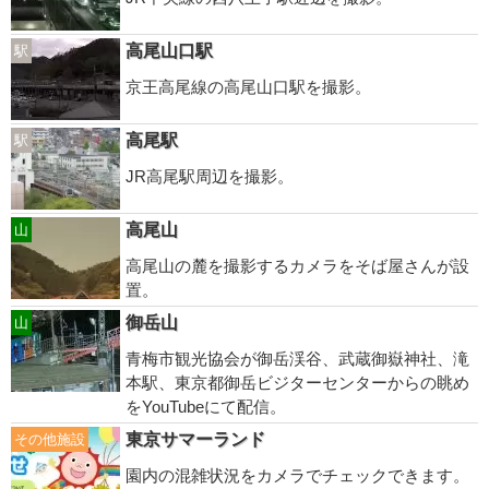
高尾山口駅
駅
京王高尾線の高尾山口駅を撮影。
高尾駅
駅
JR高尾駅周辺を撮影。
高尾山
山
高尾山の麓を撮影するカメラをそば屋さんが設
置。
御岳山
山
青梅市観光協会が御岳渓谷、武蔵御嶽神社、滝
本駅、東京都御岳ビジターセンターからの眺め
をYouTubeにて配信。
東京サマーランド
その他施設
園内の混雑状況をカメラでチェックできます。