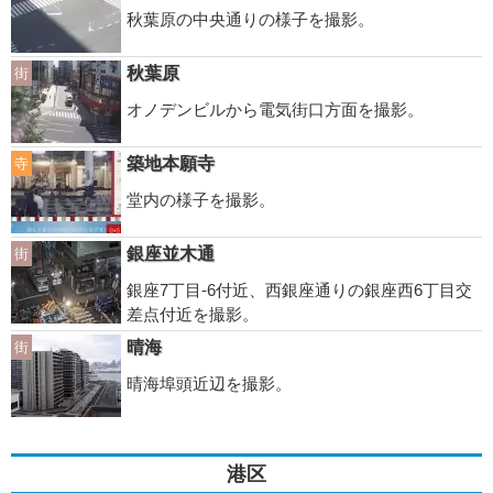
秋葉原の中央通りの様子を撮影。
秋葉原
街
オノデンビルから電気街口方面を撮影。
築地本願寺
寺
堂内の様子を撮影。
銀座並木通
街
銀座7丁目-6付近、西銀座通りの銀座西6丁目交
差点付近を撮影。
晴海
街
晴海埠頭近辺を撮影。
港区