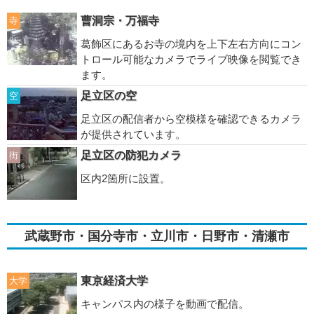
曹洞宗・万福寺
寺
葛飾区にあるお寺の境内を上下左右方向にコン
トロール可能なカメラでライブ映像を閲覧でき
ます。
足立区の空
空
足立区の配信者から空模様を確認できるカメラ
が提供されています。
足立区の防犯カメラ
街
区内2箇所に設置。
武蔵野市・国分寺市・立川市・日野市・清瀬市
東京経済大学
大学
キャンパス内の様子を動画で配信。