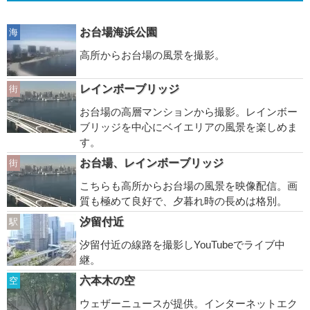
お台場海浜公園
海
高所からお台場の風景を撮影。
レインボーブリッジ
街
お台場の高層マンションから撮影。レインボー
ブリッジを中心にベイエリアの風景を楽しめま
す。
お台場、レインボーブリッジ
街
こちらも高所からお台場の風景を映像配信。画
質も極めて良好で、夕暮れ時の長めは格別。
汐留付近
駅
汐留付近の線路を撮影しYouTubeでライブ中
継。
六本木の空
空
ウェザーニュースが提供。インターネットエク