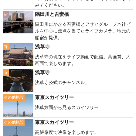
みてください。
隅田川と吾妻橋
街
隅田川にかかる吾妻橋とアサヒグループ本社ビ
ルを中心に焦点を当てたライブカメラ。地元の
船宿が提供。
浅草寺
寺
浅草寺の現在をライブ動画で配信。高画質、大
画面で楽しめます。
浅草寺
寺
浅草寺公式のチャンネル。
東京スカイツリー
その他施設
浅草方面から見るスカイツリー
東京スカイツリー
その他施設
高解像度で映像を楽しめます。