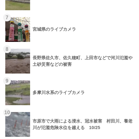
7
宮城県のライブカメラ
8
長野県佐久市、佐久穂町、上田市などで河川氾濫や
土砂災害などの被害
9
多摩川水系のライブカメラ
10
市原市で大雨による浸水、冠水被害 村田川、養老
川が氾濫危険水位を越える 10/25