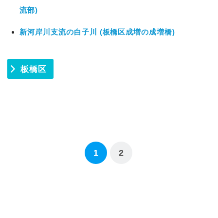
流部)
新河岸川支流の白子川 (板橋区成増の成増橋)
板橋区
1
2