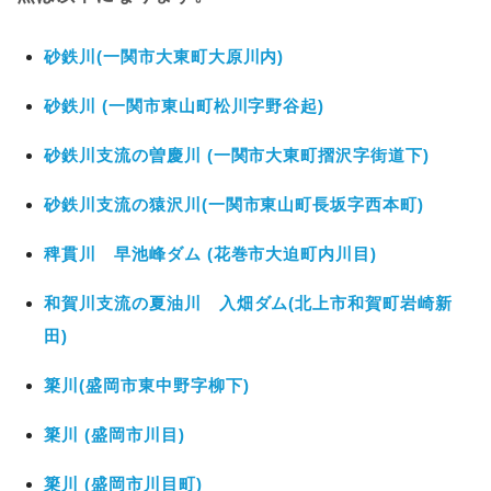
砂鉄川(一関市大東町大原川内)
砂鉄川 (一関市東山町松川字野谷起)
砂鉄川支流の曽慶川 (一関市大東町摺沢字街道下)
砂鉄川支流の猿沢川(一関市東山町長坂字西本町)
稗貫川 早池峰ダム (花巻市大迫町内川目)
和賀川支流の夏油川 入畑ダム(北上市和賀町岩崎新
田)
簗川(盛岡市東中野字柳下)
簗川 (盛岡市川目)
簗川 (盛岡市川目町)