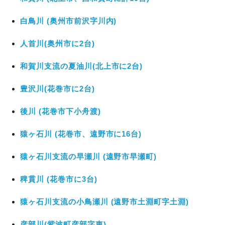
白鳥川 (奥州市前沢字川内)
人首川(奥州市に2台)
和賀川支流の夏油川(北上市に2台)
豊沢川(花巻市に2台)
後川 (花巻市下小舟渡)
猿ヶ石川 (花巻市、遠野市に16台)
猿ヶ石川支流の早瀬川 (遠野市早瀬町)
稗貫川 (花巻市に3台)
猿ヶ石川支流の小鳥瀬川 (遠野市土淵町字土淵)
彦部川(紫波町彦部字東)