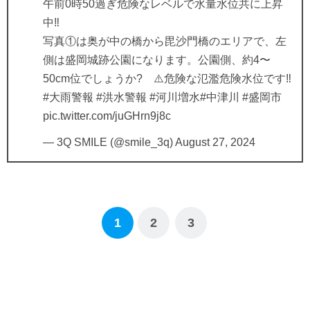
午前0時50過ぎ危険なレベルで水量水位共に上昇
中‼️
写真①は奥が中の橋から毘沙門橋のエリアで、左
側は盛岡城跡公園になります。公園側、約4〜
50cm位でしょうか? ⚠️危険な氾濫危険水位です‼️
#大雨警報
#洪水警報
#河川増水
#中津川
#盛岡市
pic.twitter.com/juGHrn9j8c
— 3Q SMILE (@smile_3q)
August 27, 2024
1
2
3