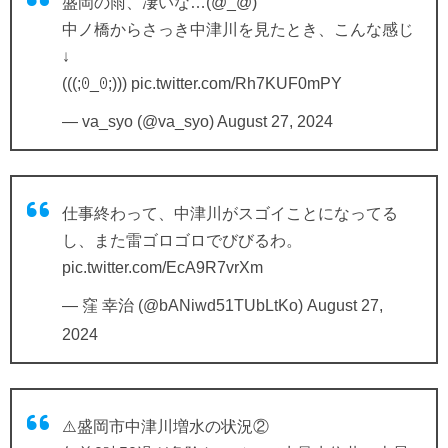
盛岡の雨、凄いな…(⁠@⁠_⁠@⁠)
中ノ橋からさっき中津川を見たとき、こんな感じ
↓
(⁠(⁠(⁠;⁠ꏿ⁠_⁠ꏿ⁠;⁠)⁠)⁠)
pic.twitter.com/Rh7KUF0mPY
— va_syo (@va_syo)
August 27, 2024
仕事終わって、中津川がスゴイことになってる
し、また雷ゴロゴロでびびるわ。
pic.twitter.com/EcA9R7vrXm
— 窪 幸治 (@bANiwd51TUbLtKo)
August 27,
2024
⚠️盛岡市中津川増水の状況②