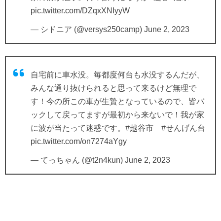
pic.twitter.com/DZqxXNIyyW
— シドニア (@versys250camp)
June 2, 2023
自宅前に車水没。毎都度何台も水没するんだが、
みんな通り抜けられると思って来るけど無理で
す！今の所この車が生贄となっているので、皆バ
ックして戻ってますが最初から来ないで！我が家
に波が当たって迷惑です。
#越谷市
#せんげん台
pic.twitter.com/on7274aYgy
— てっちゃん (@t2n4kun)
June 2, 2023