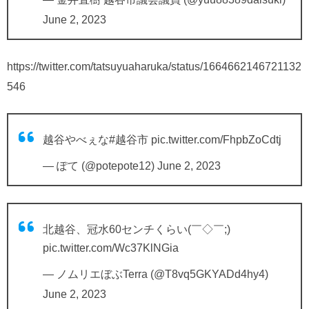
June 2, 2023
https://twitter.com/tatsuyuaharuka/status/1664662146721132
546
越谷やべぇな
#越谷市
pic.twitter.com/FhpbZoCdtj
— ぽて (@potepote12)
June 2, 2023
北越谷、冠水60センチくらい(￣◇￣;)
pic.twitter.com/Wc37KlNGia
— ノムリエぼぶTerra (@T8vq5GKYADd4hy4)
June 2, 2023