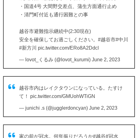
・国道4号 大間野交差点、蒲生方面通行止め
・清門町付近も通行困難との事
越谷市避難指示継続中(2:30現在)
安全を確保してお過ごしください。
#越谷市
#中川
#新方川
pic.twitter.com/ERo8A2Ddcl
— lovot_くるみ (@lovot_kurumi)
June 2, 2023
越谷市内はレイクタウンになっている。たすけ
て！
pic.twitter.com/GMUohWTiGN
— junichi .s (@jugglerdoncyan)
June 2, 2023
家の前が冠水。何年振りだろうか
#越谷
#冠水