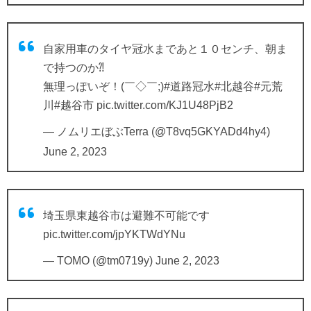
自家用車のタイヤ冠水まであと１０センチ、朝ま
で持つのか⁈
無理っぽいぞ！(￣◇￣;)
#道路冠水
#北越谷
#元荒
川
#越谷市
pic.twitter.com/KJ1U48PjB2
— ノムリエぼぶTerra (@T8vq5GKYADd4hy4)
June 2, 2023
埼玉県東越谷市は避難不可能です
pic.twitter.com/jpYKTWdYNu
— TOMO (@tm0719y)
June 2, 2023