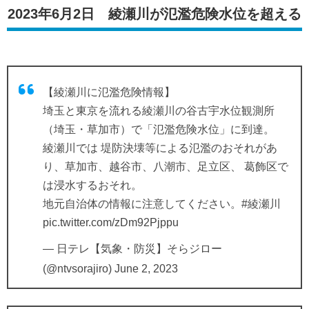
2023年6月2日 綾瀬川が氾濫危険水位を超える
【綾瀬川に氾濫危険情報】
埼玉と東京を流れる綾瀬川の谷古宇水位観測所
（埼玉・草加市）で「氾濫危険水位」に到達。
綾瀬川では 堤防決壊等による氾濫のおそれがあ
り、草加市、越谷市、八潮市、足立区、 葛飾区で
は浸水するおそれ。
地元自治体の情報に注意してください。
#綾瀬川
pic.twitter.com/zDm92Pjppu
— 日テレ【気象・防災】そらジロー
(@ntvsorajiro)
June 2, 2023