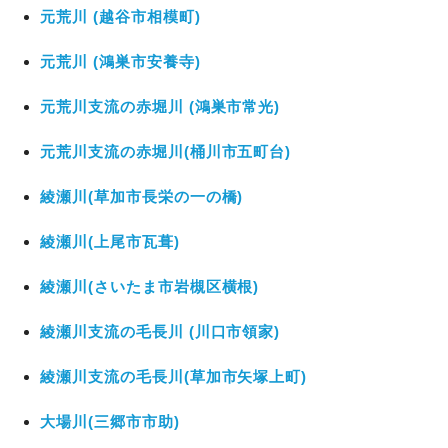
元荒川 (越谷市相模町)
元荒川 (鴻巣市安養寺)
元荒川支流の赤堀川 (鴻巣市常光)
元荒川支流の赤堀川(桶川市五町台)
綾瀬川(草加市長栄の一の橋)
綾瀬川(上尾市瓦葺)
綾瀬川(さいたま市岩槻区横根)
綾瀬川支流の毛長川 (川口市領家)
綾瀬川支流の毛長川(草加市矢塚上町)
大場川(三郷市市助)