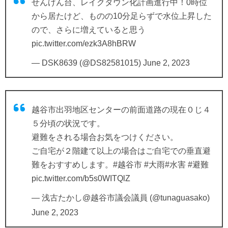
せんげん台、レイクタウン化計画進行中！0時位
から居たけど、ものの10分足らずで水位上昇した
ので、さらに増えていると思う
pic.twitter.com/ezk3A8hBRW
— DSK8639 (@DS82581015)
June 2, 2023
越谷市出羽地区センターの前面道路の現在０じ４
５分頃の状況です。
避難をされる場合お気をつけください。
ご自宅が２階建て以上の場合はご自宅での垂直避
難をおすすめします。
#越谷市
#大雨
#水害
#避難
pic.twitter.com/b5s0WITQlZ
— 浅古たかし@越谷市議会議員 (@tunaguasako)
June 2, 2023