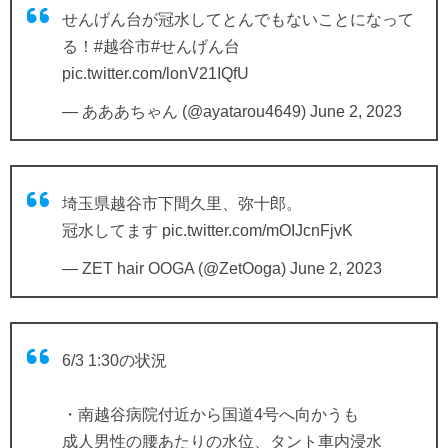
せんげん台が冠水してとんでもないことになって
る！
#越谷市
#せんげん台
pic.twitter.com/lonV21IQfU
— あああちゃん (@ayatarou4649)
June 2, 2023
埼玉県越谷市下間久里、弥十郎。
冠水してます
pic.twitter.com/mOIJcnFjvK
— ZET hair OOGA (@ZetOoga)
June 2, 2023
6/3 1:30の状況
・南越谷病院付近から国道4号へ向かうも
成人男性の腰あたりの水位、タント車内浸水