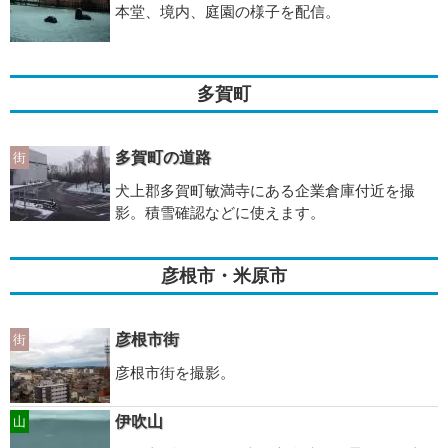
本堂、境内、庭園の様子を配信。
多賀町
多賀町の道路
街
犬上郡多賀町敏満寺にある企業倉庫付近を撮
影。積雪確認などに使えます。
彦根市・米原市
彦根市街
街
彦根市街を撮影。
伊吹山
山