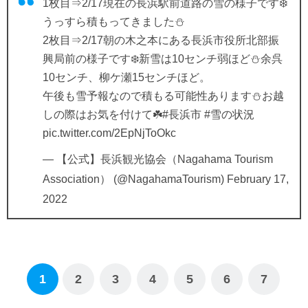
1枚目⇒2/17現在の長浜駅前道路の雪の様子です❄️
うっすら積もってきました⛄
2枚目⇒2/17朝の木之本にある長浜市役所北部振
興局前の様子です❄️新雪は10センチ弱ほど⛄余呉
10センチ、柳ケ瀬15センチほど。
午後も雪予報なので積もる可能性あります⛄お越
しの際はお気を付けて☘️
#長浜市
#雪の状況
pic.twitter.com/2EpNjToOkc
— 【公式】長浜観光協会（Nagahama Tourism
Association） (@NagahamaTourism)
February 17,
2022
1
2
3
4
5
6
7