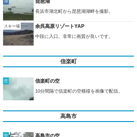
琵琶湖
湖
長浜市湖北町から琵琶湖湖畔を撮影。
余呉高原リゾートYAP
スキー場
中段に入口。非常に画質が良いです。
信楽町
信楽町の空
空
10分間隔で信楽町の空模様を画像で配信。
高島市
高島市の空
空