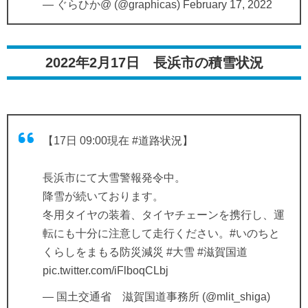
— ぐらひか@ (@graphicas)
February 17, 2022
2022年2月17日 長浜市の積雪状況
【17日 09:00現在
#道路状況
】
長浜市にて大雪警報発令中。
降雪が続いております。
冬用タイヤの装着、タイヤチェーンを携行し、運
転にも十分に注意して走行ください。
#いのちと
くらしをまもる防災減災
#大雪
#滋賀国道
pic.twitter.com/iFlboqCLbj
— 国土交通省 滋賀国道事務所 (@mlit_shiga)