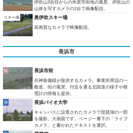
伊吹山3合目からの米原市街地の風景、伊吹山の
山体を写すカメラの2台で画像配信。
奥伊吹スキー場
スキー場
高画質なカメラで映像配信。
長浜市
長浜市街
街
兵神装備様が提供するカメラ。事業所周辺の一
般道、街の風景、付近を通る北陸道の様子や積
雪計の情報も提供。
長浜バイオ大学
湖
キャンパスに設置されたカメラで琵琶湖の一部
を撮影。大画面です。ページ一番下の「ライブ
カメラ」と書かれたテキストを選択。