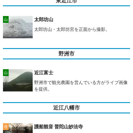
東近江市
太郎坊山
山
太郎坊山・太郎坊宮を正面から撮影。
野洲市
近江富士
山
野洲市で観光農園を営んでいる方がライブ画像
を提供。
近江八幡市
護船観音 普陀山妙法寺
寺