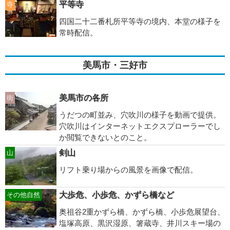
平等寺
寺
四国二十二番札所平等寺の境内、本堂の様子を
常時配信。
美馬市・三好市
美馬市の各所
街
うだつの町並み、穴吹川の様子を動画で提供。
穴吹川はインターネットエクスプローラーでし
か閲覧できないとのこと。
剣山
山
リフト乗り場からの風景を画像で配信。
大歩危、小歩危、かずら橋など
その他自然
奥祖谷2重かずら橋、かずら橋、小歩危展望台、
塩塚高原、黒沢湿原、箸蔵寺、井川スキー場の