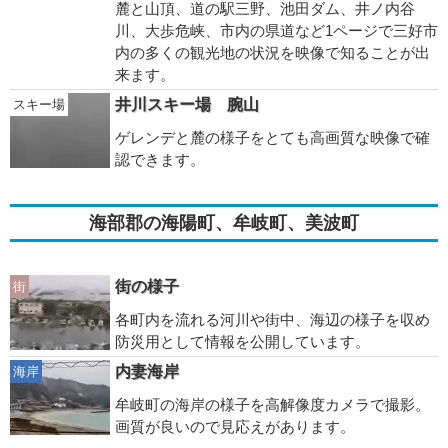
麓と山頂、道の駅三野、池田ダム、井ノ内谷
川、大歩危峡、市内の県道など1ページで三好市
内の多くの観光地の状況を映像で知ることが出
来ます。
井川スキー場 腕山
スキー場
ゲレンデと麓の様子をとても高画質な映像で確
認できます。
海部郡の海陽町、牟岐町、美波町
街の様子
街
各町内を流れる河川や街中、海辺の様子を収め
防災用として情報を公開しています。
内妻海岸
海岸
牟岐町の海岸の様子を高解像度カメラで撮影。
画質が良いので見応えがあります。