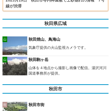
2023月19日 秋田市寺内神屋敷で土砂崩れの情報 7号
線が渋滞
秋田県広域
秋田焼山、鳥海山
山
気象庁提供の火山監視カメラです。
秋田駒ヶ岳
山
山体を４地点から撮影し画像で配信。湯沢河川
国道事務所が提供。
秋田市
秋田市街
街