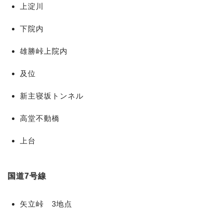
上淀川
下院内
雄勝峠上院内
及位
新主寝坂トンネル
高堂不動橋
上台
国道7号線
矢立峠 3地点