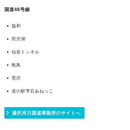
国道46号線
協和
田沢湖
仙岩トンネル
晩鳥
荒沢
道の駅雫石あねっこ
湯沢河川国道事務所のサイトへ