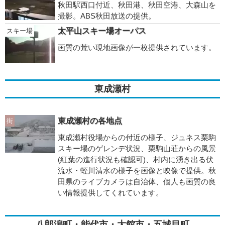
秋田駅西口付近、秋田港、秋田空港、大森山を
撮影。ABS秋田放送の提供。
太平山スキー場オーパス
スキー場
画質の荒い現地画像が一枚提供されています。
東成瀬村
東成瀬村の各地点
街
東成瀬村役場からの付近の様子、ジュネス栗駒
スキー場のゲレンデ状況、栗駒山荘からの風景
(紅葉の進行状況も確認可)、村内に湧き出る伏
流水・蛭川清水の様子を画像と映像で提供。秋
田県のライブカメラは自治体、個人も画質の良
い情報提供してくれています。
八郎潟町・能代市・大館市・五城目町