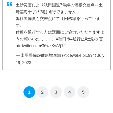
土砂災害により秋田国道7号線の蛭根交差点～土
崎臨海十字路間は通行できません。
弊社警備員も交差点にて迂回誘導を行っていま
す。
付近を通行する方は迂回にご協力いただきますよ
うお願いいたします。
#秋田市
#通行止
#土砂災害
pic.twitter.com/36wzKwVjTJ
— 出羽警備@健康増進部 (@dewakeibi1994)
July
19, 2023
1
2
3
4
5