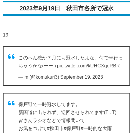
2023年9月19日 秋田市各所で冠水
19
このへん確か７月にも冠水したよな。何で車行っ
ちゃうかな(ーー;)
pic.twitter.com/kUHCXqeRBR
— m (@komukuri3)
September 19, 2023
保戸野で一時冠水してます。
新国道に出られず、迂回させられてます(T . T)
皆さんラジオなどで情報聞いて
お気をつけて
#秋田市
#保戸野
#一時的な大雨