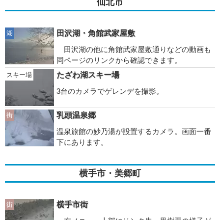
仙北市
田沢湖・角館武家屋敷
湖
田沢湖の他に角館武家屋敷通りなどの動画も
同ページのリンクから確認できます。
たざわ湖スキー場
スキー場
3台のカメラでゲレンデを撮影。
乳頭温泉郷
街
温泉旅館の妙乃湯が設置するカメラ。画面一番
下にあります。
横手市・美郷町
横手市街
街