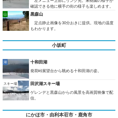
左メニュー上部にリンク先。果樹園の様子が
確認できる他に横手の街の様子も楽しめます。
黒森山
山
定点静止画像を30分おきに提供。現地の温度
もわかります。
小坂町
十和田湖
湖
発荷峠展望台から眺める十和田湖の姿。
田沢湖スキー場
スキー場
ゲレンデと黒森山からの風景を高画質映像で配
信。
にかほ市・由利本荘市・鹿角市