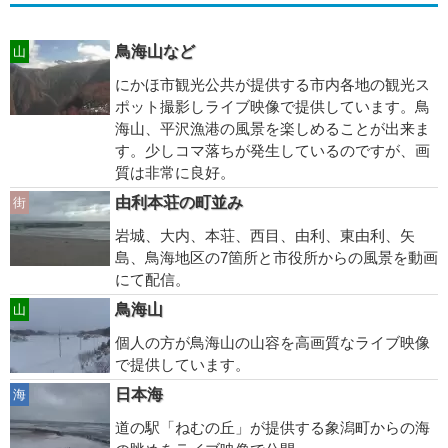
鳥海山など
山
にかほ市観光公共が提供する市内各地の観光ス
ポット撮影しライブ映像で提供しています。鳥
海山、平沢漁港の風景を楽しめることが出来ま
す。少しコマ落ちが発生しているのですが、画
質は非常に良好。
由利本荘の町並み
街
岩城、大内、本荘、西目、由利、東由利、矢
島、鳥海地区の7箇所と市役所からの風景を動画
にて配信。
鳥海山
山
個人の方が鳥海山の山容を高画質なライブ映像
で提供しています。
日本海
海
道の駅「ねむの丘」が提供する象潟町からの海