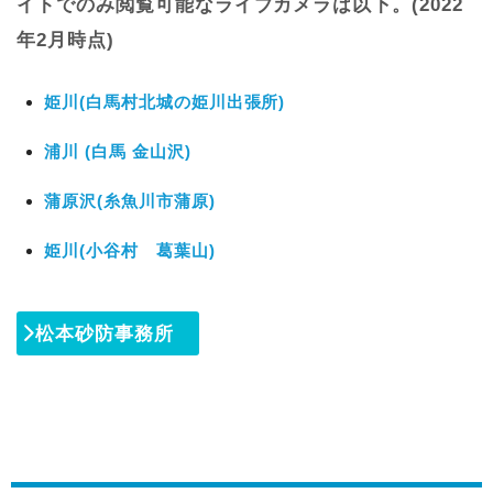
イトでのみ閲覧可能なライブカメラは以下。(2022
年2月時点)
姫川(白馬村北城の姫川出張所)
浦川 (白馬 金山沢)
蒲原沢(糸魚川市蒲原)
姫川(小谷村 葛葉山)
松本砂防事務所