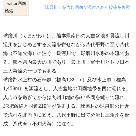
Twitter画像
→ 「球磨川」を含む画像が添付された投稿を検索
検索
球磨川（くまがわ）は、熊本県南部の人吉盆地を貫流し川
辺川をはじめとする支流を併せながら八代平野に至り八代
海（不知火海）に注ぐ一級河川で、球磨川水系の本流であ
る。熊本県内最大の川であり、最上川・富士川と並ぶ日本
三大急流の一つでもある。
球磨郡水上村の石楠越（標高1,391m）及び水上越（標高
1,458m）を源流とし、人吉盆地の田園地帯を西に流れる。
人吉市を過ぎてからは九州山地の狭い谷間を縫って流れ、
JR肥薩線と国道219号が併走する。球磨村の球泉洞の付近
で流れを北向きに変え、八代平野に出て分流し三角州を形
成、八代海（不知火海）に注ぐ。