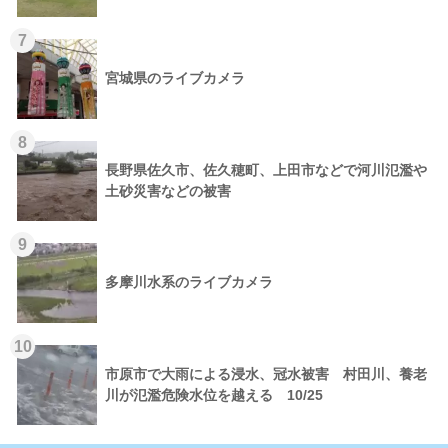
7
宮城県のライブカメラ
8
長野県佐久市、佐久穂町、上田市などで河川氾濫や
土砂災害などの被害
9
多摩川水系のライブカメラ
10
市原市で大雨による浸水、冠水被害 村田川、養老
川が氾濫危険水位を越える 10/25