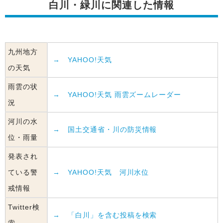
白川・緑川に関連した情報
九州地方
→ YAHOO!天気
の天気
雨雲の状
→ YAHOO!天気 雨雲ズームレーダー
況
河川の水
→ 国土交通省・川の防災情報
位・雨量
発表され
ている警
→ YAHOO!天気 河川水位
戒情報
Twitter検
→ 「白川」を含む投稿を検索
索