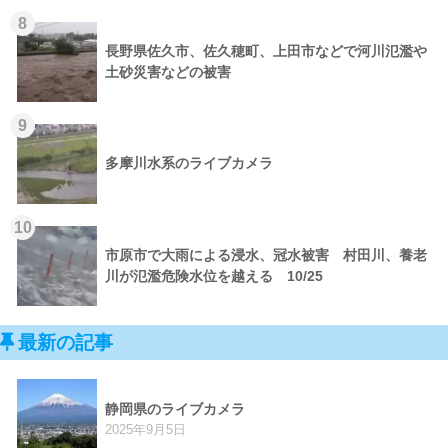
8
長野県佐久市、佐久穂町、上田市などで河川氾濫や
土砂災害などの被害
9
多摩川水系のライブカメラ
10
市原市で大雨による浸水、冠水被害 村田川、養老
川が氾濫危険水位を越える 10/25
最新の記事
静岡県のライブカメラ
2025年9月5日