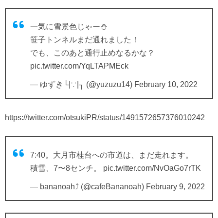
一気に雪景色じゃー⛄️
笹子トンネルまだ通れました！
でも、このあと通行止めなるかな？
pic.twitter.com/YqLTAPMEck
— ゆずき└|∵|┐ (@yuzuzu14)
February 10, 2022
https://twitter.com/otsukiPR/status/1491572657376010242
7:40。大月市桂台への市道は、まだ走れます。
積雪、7〜8センチ。
pic.twitter.com/NvOaGo7rTK
— bananoah⤴︎ (@cafeBananoah)
February 9, 2022