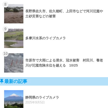
8
長野県佐久市、佐久穂町、上田市などで河川氾濫や
土砂災害などの被害
9
多摩川水系のライブカメラ
10
市原市で大雨による浸水、冠水被害 村田川、養老
川が氾濫危険水位を越える 10/25
最新の記事
静岡県のライブカメラ
2025年9月5日