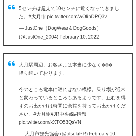
5センチは超えて10センチに近くなってきまし
た。
#大月市
pic.twitter.com/wOIipDPQ3v
— JustOne（DogWear＆DogGoods）
(@JustOne_2004)
February 10, 2022
大月駅周辺、お客さまは本当に少なく❄️❄️❄️
降り続いております。
今のところ電車に遅れはない模様。乗り場が通常
と変わっているところもあるようです。止むを得
ずのお出かけは時間に余裕を持ってお出かけくだ
さい。
#大月駅
#JR中央線
#情報
pic.twitter.com/xXTO53QsVN
— 大月市観光協会 (@otsukiPR)
February 10,