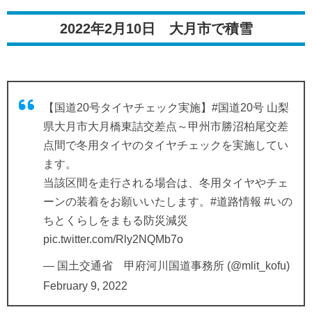
2022年2月10日 大月市で積雪
【国道20号タイヤチェック実施】
#国道20号
山梨
県大月市大月橋東詰交差点～甲州市勝沼柏尾交差
点間で冬用タイヤのタイヤチェックを実施してい
ます。
当該区間を走行される場合は、冬用タイヤやチェ
ーンの装着をお願いいたします。
#道路情報
#いの
ちとくらしをまもる防災減災
pic.twitter.com/Rly2NQMb7o
— 国土交通省 甲府河川国道事務所 (@mlit_kofu)
February 9, 2022