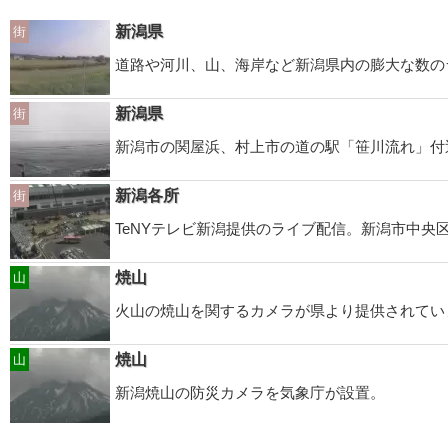
新潟県
街
道路や河川、山、海岸など新潟県内の膨大な数の
新潟県
街
新潟市の関屋浜、村上市の道の駅「笹川流れ」付
新潟各所
街
TeNYテレビ新潟提供のライブ配信。新潟市中
焼山
山
火山の焼山を関するカメラが県より提供されてい
焼山
山
新潟焼山の防災カメラを気象庁が設置。