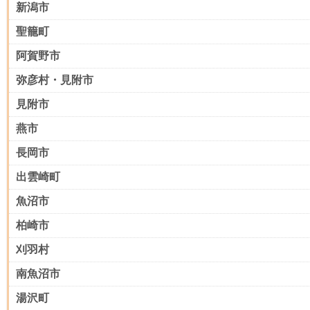
新潟市
聖籠町
阿賀野市
弥彦村・見附市
見附市
燕市
長岡市
出雲崎町
魚沼市
柏崎市
刈羽村
南魚沼市
湯沢町