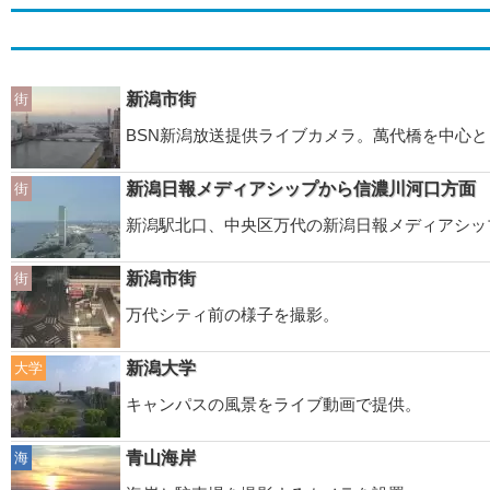
新潟市街
街
BSN新潟放送提供ライブカメラ。萬代橋を中心
新潟日報メディアシップから信濃川河口方面
街
新潟駅北口、中央区万代の新潟日報メディアシップ2
新潟市街
街
万代シティ前の様子を撮影。
新潟大学
大学
キャンパスの風景をライブ動画で提供。
青山海岸
海