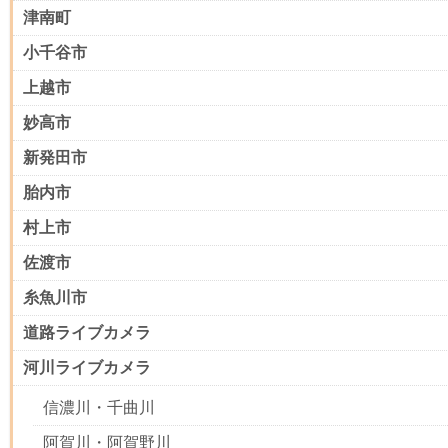
津南町
小千谷市
上越市
妙高市
新発田市
胎内市
村上市
佐渡市
糸魚川市
道路ライブカメラ
河川ライブカメラ
信濃川・千曲川
阿賀川・阿賀野川