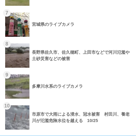
7
宮城県のライブカメラ
8
長野県佐久市、佐久穂町、上田市などで河川氾濫や
土砂災害などの被害
9
多摩川水系のライブカメラ
10
市原市で大雨による浸水、冠水被害 村田川、養老
川が氾濫危険水位を越える 10/25