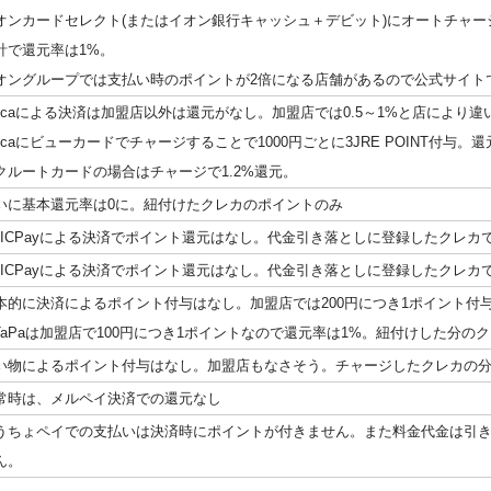
オンカードセレクト(またはイオン銀行キャッシュ＋デビット)にオートチャージで
計で還元率は1%。
オングループでは支払い時のポイントが2倍になる店舗があるので公式サイト
uicaによる決済は加盟店以外は還元がなし。加盟店では0.5～1%と店により違
uicaにビューカードでチャージすることで1000円ごとに3JRE POINT付与。
クルートカードの場合はチャージで1.2%還元。
いに基本還元率は0に。紐付けたクレカのポイントのみ
UICPayによる決済でポイント還元はなし。代金引き落としに登録したクレカ
UICPayによる決済でポイント還元はなし。代金引き落としに登録したクレカ
本的に決済によるポイント付与はなし。加盟店では200円につき1ポイント付
iTaPaは加盟店で100円につき1ポイントなので還元率は1%。紐付けした分
い物によるポイント付与はなし。加盟店もなさそう。チャージしたクレカの
常時は、メルペイ決済での還元なし
うちょペイでの支払いは決済時にポイントが付きません。また料金代金は引
ん。