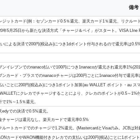
備考
レジットカード(例：セゾンカード0.5％還元、楽天カード1％還元、リクルートカード1
020年5月25日から新たな決済方式「チャージ＆ペイ」がスタート。VISA LI
払いによる決済で200円(税込み)につき1dポイント付与されるので還元率は0
ブンイレブンでのnanaco払いで100円につき1nanacoが還元され還元率1%(20
ブンカード・プラスでのnanacoチャージは200円ごとに1nanaco付与で還元
払いごとに200円(税込み)につき1ポイント加算(au WALLET ポイント・au
u WALLETにクレカでチャージすることにより、クレカのポイントが0.5～1%
計で1%～1.5％還元。
天edyでの決済で0.5%還元。
金チャージは還元なし。楽天カードで還元率0.5%
クルートカードでのチャージで1.2%還元。(MastercardとVisaのみ。JCBは対
AONカードやWAON機能付きクレカでの支払いは200円(税込)ごとに1ポイント