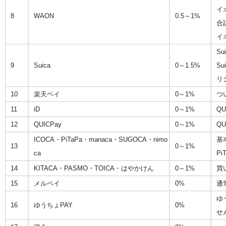
イ
8
WAON
0.5～1%
合
イ
S
9
Suica
0～1.5%
S
リ
10
楽天ペイ
0～1%
つ
11
iD
0～1%
Q
12
QUICPay
0～1%
Q
ICOCA・PiTaPa・manaca・SUGOCA・nimo
基
13
0～1%
ca
P
14
KITACA・PASMO・TOICA・はやかけん
0～1%
買
15
メルペイ
0%
通
ゆ
16
ゆうちょPAY
0%
せ