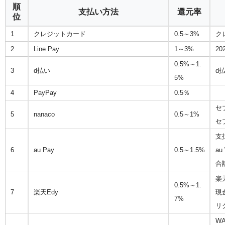
順
支払い方法
還元率
位
1
クレジットカード
0.5～3%
ク
2
Line Pay
1～3%
2
0.5%～1.
3
d払い
d
5%
4
PayPay
0.5％
セ
5
nanaco
0.5～1%
セ
支
6
au Pay
0.5～1.5%
a
合
楽
0.5%～1.
7
楽天Edy
現
7%
リ
W