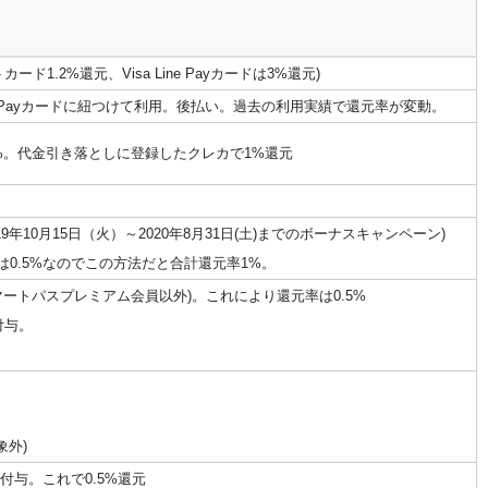
.2%還元、Visa Line Payカードは3%還元)
ne Payカードに紐つけて利用。後払い。過去の利用実績で還元率が変動。
.5%。代金引き落としに登録したクレカで1%還元
19年10月15日（火）～2020年8月31日(土)までのボーナスキャンペーン)
率は0.5%なのでこの方法だと合計還元率1%。
 スマートパスプレミアム会員以外)。これにより還元率は0.5%
付与。
象外)
付与。これで0.5%還元