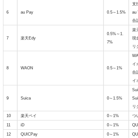
支
6
au Pay
0.5～1.5%
a
合
楽
0.5%～1.
7
楽天Edy
現
7%
リ
W
イ
8
WAON
0.5～1%
合
イ
S
9
Suica
0～1.5%
S
リ
10
楽天ペイ
0～1%
つ
11
iD
0～1%
Q
12
QUICPay
0～1%
Q