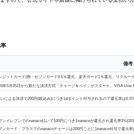
ますので、公式サイトや店頭に掲げられている支払い
元率
備考
レジットカード(例：セゾンカード0.5％還元、楽天カード1％還元、リクルートカード1
020年5月25日から新たな決済方式「チャージ＆ペイ」がスタート。VISA LI
払いによる決済で200円(税込み)につき1dポイント付与されるので還元率は0
ブンイレブンでのnanaco払いで100円につき1nanacoが還元され還元率1%(20
ブンカード・プラスでのnanacoチャージは200円ごとに1nanaco付与で還元