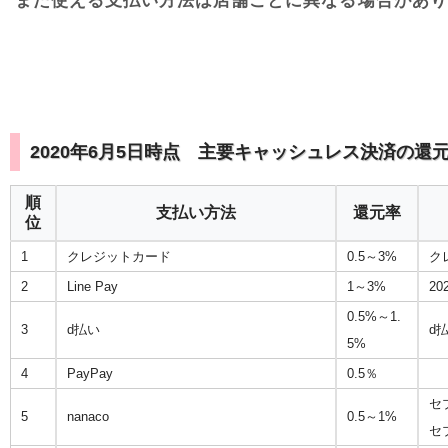
また使える支払い方法は店舗ごとに異なる場合があり
2020年6月5日時点 主要キャッシュレス決済の還
順
支払い方法
還元率
位
1
クレジットカード
0.5～3%
ク
2
Line Pay
1～3%
2
0.5%～1.
3
d払い
d
5%
4
PayPay
0.5％
セ
5
nanaco
0.5～1%
セ