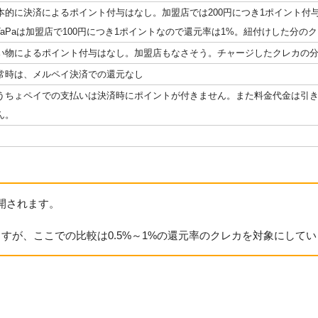
本的に決済によるポイント付与はなし。加盟店では200円につき1ポイント付
iTaPaは加盟店で100円につき1ポイントなので還元率は1%。紐付けした分
い物によるポイント付与はなし。加盟店もなさそう。チャージしたクレカの
常時は、メルペイ決済での還元なし
うちょペイでの支払いは決済時にポイントが付きません。また料金代金は引
ん。
開されます。
すが、ここでの比較は0.5%～1%の還元率のクレカを対象にして