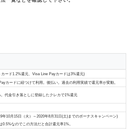
方法一覧などを確認して下さい。
.2%還元、Visa Line Payカードは3%還元)
ne Payカードに紐つけて利用。後払い。過去の利用実績で還元率が変動。
.5%。代金引き落としに登録したクレカで1%還元
19年10月15日（火）～2020年8月31日(土)までのボーナスキャンペーン)
率は0.5%なのでこの方法だと合計還元率1%。