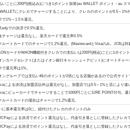
払いごとに200円(税込み)につき1ポイント加算(au WALLET ポイント・au
u WALLETにクレカでチャージすることにより、クレカのポイントが0.5～1%
計で1%～1.5％還元。
天edyでの決済で0.5%還元。
金チャージは還元なし。楽天カードで還元率0.5%
クルートカードでのチャージで1.2%還元。(MastercardとVisaのみ。JCBは対
AONカードやWAON機能付きクレカでの支払いは200円(税込)ごとに1ポイント
オンカードセレクト(またはイオン銀行キャッシュ＋デビット)にオートチャージで
計で還元率は1%。
オングループでは支払い時のポイントが2倍になる店舗があるので公式サイト
uicaによる決済は加盟店以外は還元がなし。加盟店では0.5～1%と店により違
uicaにビューカードでチャージすることで1000円ごとに3JRE POINT付与。
クルートカードの場合はチャージで1.2%還元。
いに基本還元率は0に。紐付けたクレカのポイントのみ
UICPayによる決済でポイント還元はなし。代金引き落としに登録したクレカ
UICPayによる決済でポイント還元はなし。代金引き落としに登録したクレカ