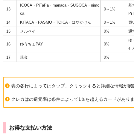
ICOCA・PiTaPa・manaca・SUGOCA・nimo
基
13
0～1%
ca
P
14
KITACA・PASMO・TOICA・はやかけん
0～1%
買
15
メルペイ
0%
通
ゆ
16
ゆうちょPAY
0%
せ
17
現金
0%
表の各行によってはタップ、クリックすると詳細な情報が展
クレカはの還元率は条件によって1％を越えるカードがありま
お得な支払い方法