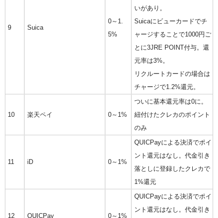
いがあり。
0～1.
Suicaにビューカードでチ
9
Suica
5%
ャージすることで1000円ご
とに3JRE POINT付与。還
元率は3%。
リクルートカードの場合は
チャージで1.2%還元。
ついに基本還元率は0に。
10
楽天ペイ
0～1%
紐付けたクレカのポイント
のみ
QUICPayによる決済でポイ
ント還元はなし。代金引き
11
iD
0～1%
落としに登録したクレカで
1%還元
QUICPayによる決済でポイ
ント還元はなし。代金引き
12
QUICPay
0～1%