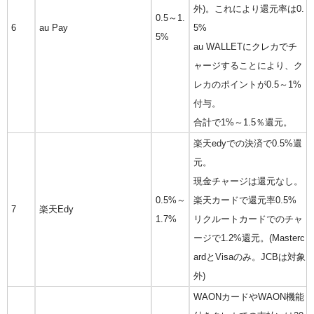
外)。これにより還元率は0.
0.5～1.
6
au Pay
5%
5%
au WALLETにクレカでチ
ャージすることにより、ク
レカのポイントが0.5～1%
付与。
合計で1%～1.5％還元。
楽天edyでの決済で0.5%還
元。
現金チャージは還元なし。
0.5%～
楽天カードで還元率0.5%
7
楽天Edy
1.7%
リクルートカードでのチャ
ージで1.2%還元。(Masterc
ardとVisaのみ。JCBは対象
外)
WAONカードやWAON機能