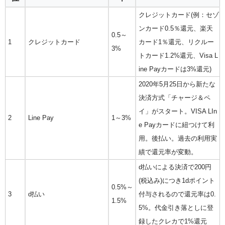
クレジットカード(例：セゾ
ンカード0.5％還元、楽天
0.5～
1
クレジットカード
カード1％還元、リクルー
3%
トカード1.2%還元、Visa L
ine Payカードは3%還元)
2020年5月25日から新たな
決済方式「チャージ＆ペ
イ」がスタート。VISA LIn
2
Line Pay
1～3%
e Payカードに紐つけて利
用。後払い。過去の利用実
績で還元率が変動。
d払いによる決済で200円
(税込み)につき1dポイント
0.5%～
3
d払い
付与されるので還元率は0.
1.5%
5%。代金引き落としに登
録したクレカで1%還元