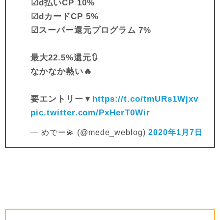
︎︎︎︎☑︎d払いCP 10%
︎︎︎︎☑︎dカードCP 5%
︎︎︎︎☑︎スーパー還元プログラム 7%
最大22.5%還元🔃
なかなか熱い🔥
要エントリー▼
https://t.co/tmURs1Wjxv
pic.twitter.com/PxHerT0Wir
— めでー💫 (@mede_weblog)
2020年1月7日