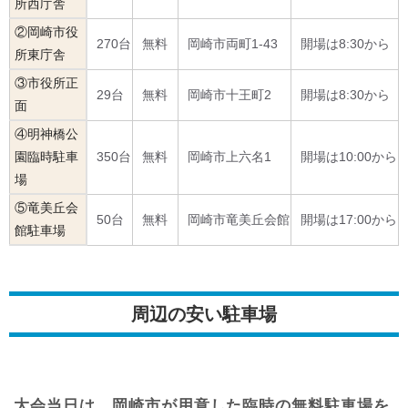
所西庁舎
②岡崎市役
270台
無料
岡崎市両町1-43
開場は8:30から
所東庁舎
③市役所正
29台
無料
岡崎市十王町2
開場は8:30から
面
④明神橋公
園臨時駐車
350台
無料
岡崎市上六名1
開場は10:00から
場
⑤竜美丘会
50台
無料
岡崎市竜美丘会館
開場は17:00から
館駐車場
周辺の安い駐車場
大会当日は、岡崎市が用意した臨時の無料駐車場を