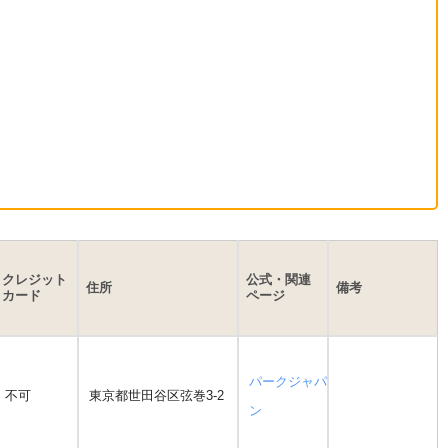
クレジット
公式・関連
住所
備考
カード
ページ
パークジャパ
不可
東京都世田谷区弦巻3-2
ン