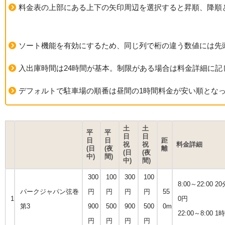
料金表の上部にある上下の矢印周辺を選択すると昇順、降順
ソート機能を有効にするため、同じ列で桁の違う数値には先
入出庫時間は24時間が基本。制限がある場合は料金詳細に記
デフォルトで駐車場の順番は昼間の1時間料金が安い順とな
土
土
平
平
日
日
日
日
距
祝
祝
料金詳細
(日
(夜
離
(日
(夜
中)
間)
中)
間)
300
100
300
100
8:00～22:00
パークジャパン弦巻
円
円
円
円
55
1
0円
第3
900
500
900
500
0m
22:00～8:00
円
円
円
円