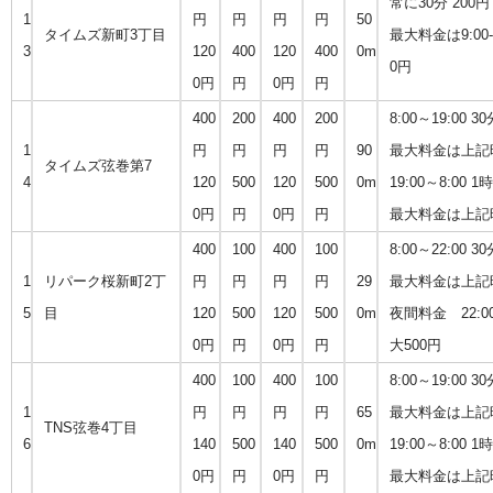
常に30分 200円
1
円
円
円
円
50
タイムズ新町3丁目
最大料金は9:00-1
3
120
400
120
400
0m
0円
0円
円
0円
円
400
200
400
200
8:00～19:00 3
1
円
円
円
円
90
最大料金は上記時
タイムズ弦巻第7
4
120
500
120
500
0m
19:00～8:00 1
0円
円
0円
円
最大料金は上記
400
100
400
100
8:00～22:00 3
1
リパーク桜新町2丁
円
円
円
円
29
最大料金は上記時
5
目
120
500
120
500
0m
夜間料金 22:0
0円
円
0円
円
大500円
400
100
400
100
8:00～19:00 3
1
円
円
円
円
65
最大料金は上記時
TNS弦巻4丁目
6
140
500
140
500
0m
19:00～8:00 1
0円
円
0円
円
最大料金は上記