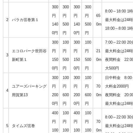
300
300
300
300
8:00～18:00 1
円
円
円
円
65
2
パラカ弦巻第１
最大料金は24時
140
500
140
500
0m
18:00～8:00
0円
円
0円
円
300
100
300
100
7:00～22:00 2
エコロパーク世田谷
円
円
円
円
21
最大料金は24時
3
新町第１
150
500
150
500
0m
夜間料金 22:0
0円
円
0円
円
大500円
300
100
300
100
日中料金 8:00
ユアーズパーキング
円
円
円
円
70
大料金2000円
4
用賀第13
200
600
200
600
0m
夜間料金 20:0
0円
円
0円
円
最大料金は24時
400
100
400
100
8:00～22:00 3
円
円
円
円
70
5
タイムズ弦巻
最大料金は24時
100
100
100
100
0m