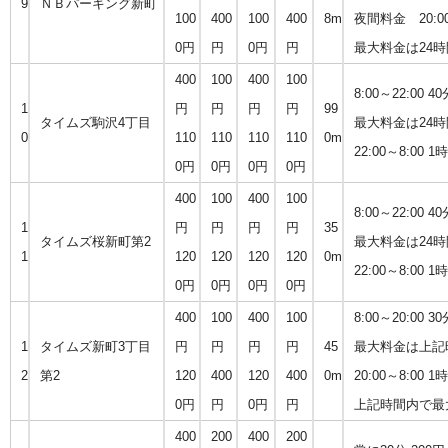
9
ＮＢパーキング新町
100
400
100
400
8m
夜間料金 20:0
0円
円
0円
円
最大料金は24時
400
100
400
100
8:00～22:00 4
1
円
円
円
円
99
タイムズ駒沢4丁目
最大料金は24時
0
110
110
110
110
0m
22:00～8:00 1
0円
0円
0円
0円
400
100
400
100
8:00～22:00 4
1
円
円
円
円
35
タイムズ桜新町第2
最大料金は24時
1
120
120
120
120
0m
22:00～8:00 1
0円
0円
0円
0円
400
100
400
100
8:00～20:00 3
1
タイムズ新町3丁目
円
円
円
円
45
最大料金は上記時
2
第2
120
400
120
400
0m
20:00～8:00 1
0円
円
0円
円
上記時間内で最大
400
200
400
200