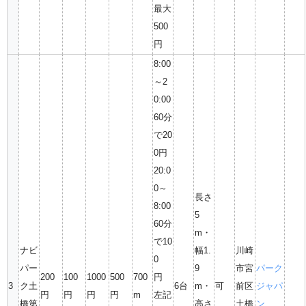
最大
500
円
8:00
～2
0:00
60分
で20
0円
20:0
0～
長さ
8:00
5
60分
m・
で10
ナビ
幅1.
川崎
0
パー
9
市宮
パーク
200
100
1000
500
700
円
3
ク土
6台
m・
可
前区
ジャパ
円
円
円
円
m
左記
橋第
高さ
土橋
ン