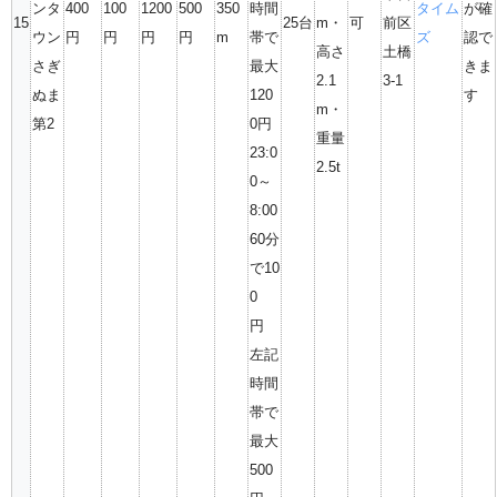
ンタ
400
100
1200
500
350
時間
タイム
が確
15
25台
m・
可
前区
ウン
円
円
円
円
m
帯で
ズ
認で
高さ
土橋
さぎ
最大
きま
2.1
3-1
ぬま
120
す
m・
第2
0円
重量
23:0
2.5t
0～
8:00
60分
で10
0
円
左記
時間
帯で
最大
500