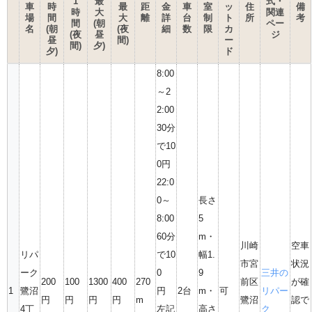
1
最
式・
車
時
最
距
金
車
室
ッ
住
備
時
大
関連
場
間
大
離
詳
台
制
ト
所
考
間
(朝
ペー
名
(朝
(夜
細
数
限
カ
(夜
昼
ジ
昼
間)
ー
間)
夕)
夕)
ド
8:00
～2
2:00
30分
で10
0円
22:0
0～
長さ
8:00
5
60分
m・
川崎
空車
リパ
で10
幅1.
市宮
状況
ーク
0
9
三井の
200
100
1300
400
270
前区
が確
1
鷺沼
円
2台
m・
可
リパー
円
円
円
円
m
鷺沼
認で
4丁
左記
高さ
ク