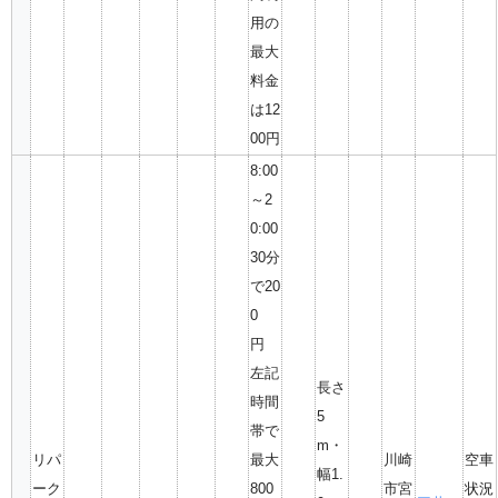
用の
最大
料金
は12
00円
8:00
～2
0:00
30分
で20
0
円
左記
長さ
時間
5
帯で
m・
リパ
最大
川崎
空車
幅1.
ーク
800
市宮
状況