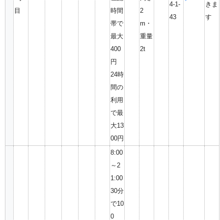
4-1-
きま
目
時間
2
43
す
帯で
m・
最大
重量
400
2t
円
24時
間の
利用
で最
大13
00円
8:00
～2
1:00
30分
で10
0