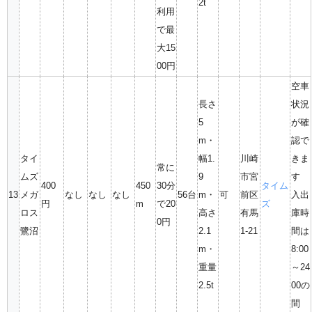
2t
利用
で最
大15
00円
空車
長さ
状況
5
が確
m・
認で
タイ
幅1.
川崎
きま
常に
ムズ
9
市宮
す
400
450
30分
タイム
13
メガ
なし
なし
なし
56台
m・
可
前区
入出
円
m
で20
ズ
ロス
高さ
有馬
庫時
0円
鷺沼
2.1
1-21
間は
m・
8:00
重量
～24
2.5t
00の
間