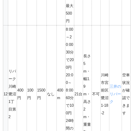
最大
500
円
8:00
～2
0:00
30分
長さ
で20
5
0円
リパ
m・
20:0
川崎
空車
ーク
幅1.
0～
市宮
状況
川崎
9
三井の
400
100
1500
400
8:00
前区
が確
12
鷺沼
なし
21台
m・
不可
リパー
円
円
円
m
60分
鷺沼
認で
1丁
高さ
ク
で10
1-18
きま
目第
2
0円
-2
す
2
m・
24時
重量
間の