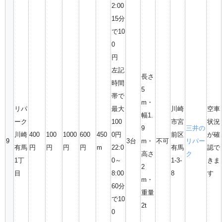
2:00
15分
で10
0
円
左記
長さ
時間
5
帯で
m・
リパ
最大
川崎
空車
幅1.
ーク
100
市宮
状況
9
三井の
川崎
400
100
1000
600
450
0円
前区
が確
9
3台
m・
不可
リパー
有馬
円
円
円
円
m
22:0
有馬
認で
高さ
ク
1丁
0～
1-3-
きま
2
目
8:00
8
す
m・
60分
重量
で10
2t
0