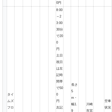
0円
8:00
～2
3:00
30分
で20
0
円
土日
祝日
は左
記時
間帯
長さ
で50
5
タイ
0
m・
ムズ
円
空車
幅1.
川崎
フロ
左記
状況
9
市宮