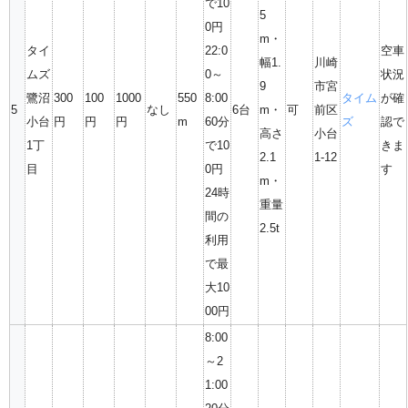
で10
5
0円
m・
タイ
22:0
空車
幅1.
川崎
ムズ
0～
状況
9
市宮
鷺沼
300
100
1000
550
8:00
タイム
が確
5
なし
6台
m・
可
前区
小台
円
円
円
m
60分
ズ
認で
高さ
小台
1丁
で10
きま
2.1
1-12
目
0円
す
m・
24時
重量
間の
2.5t
利用
で最
大10
00円
8:00
～2
1:00