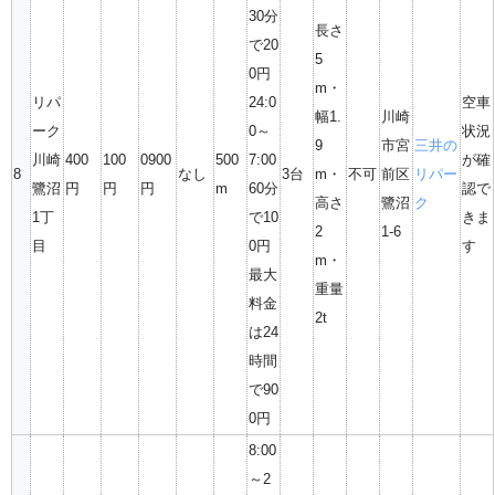
30分
長さ
で20
5
0円
m・
リパ
24:0
空車
幅1.
川崎
ーク
0～
状況
9
市宮
三井の
川崎
400
100
0900
500
7:00
が確
8
なし
3台
m・
不可
前区
リパー
鷺沼
円
円
円
m
60分
認で
高さ
鷺沼
ク
1丁
で10
きま
2
1-6
目
0円
す
m・
最大
重量
料金
2t
は24
時間
で90
0円
8:00
～2