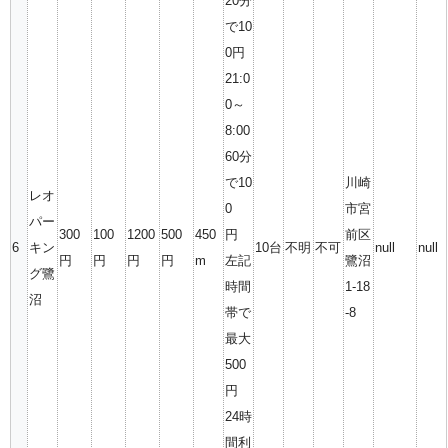
20分
で10
0円
21:0
0～
8:00
60分
で10
川崎
レオ
0
市宮
パー
300
100
1200
500
450
円
前区
6
キン
10台
不明
不可
null
null
円
円
円
円
m
左記
鷺沼
グ鷺
時間
1-18
沼
帯で
-8
最大
500
円
24時
間利