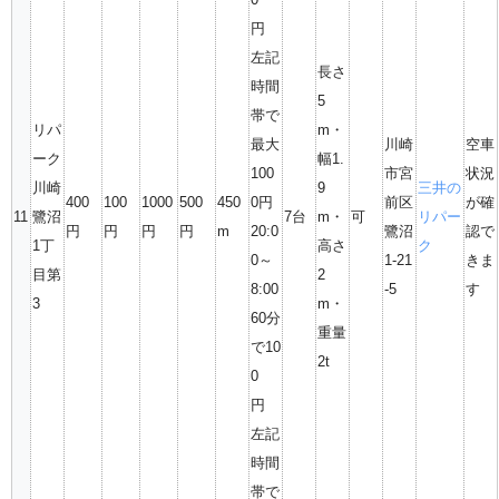
円
左記
長さ
時間
5
帯で
リパ
m・
最大
川崎
空車
ーク
幅1.
100
市宮
状況
川崎
9
三井の
400
100
1000
500
450
0円
前区
が確
11
鷺沼
7台
m・
可
リパー
円
円
円
円
m
20:0
鷺沼
認で
1丁
高さ
ク
0～
1-21
きま
目第
2
8:00
-5
す
3
m・
60分
重量
で10
2t
0
円
左記
時間
帯で