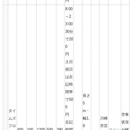
円
8:00
～2
3:00
30分
で20
0
円
土日
祝日
は左
記時
間帯
長さ
で50
5
0
タイ
m・
円
空車
ムズ
幅1.
川崎
左記
状況
フロ
9
市宮
400
100
1200
500
290
時間
タイム
が確