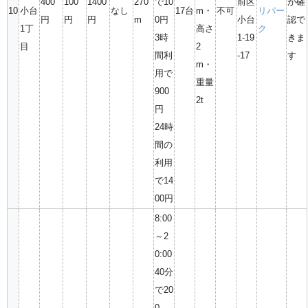
400
100
1400
270
で10
前区
が確
10
小台
なし
17台
m・
不可
リパー
円
円
円
m
0円
小台
認で
1丁
高さ
ク
3時
1-19
きま
目
2
間利
-17
す
m・
用で
重量
900
2t
円
24時
間の
利用
で14
00円
8:00
～2
0:00
40分
で20
0