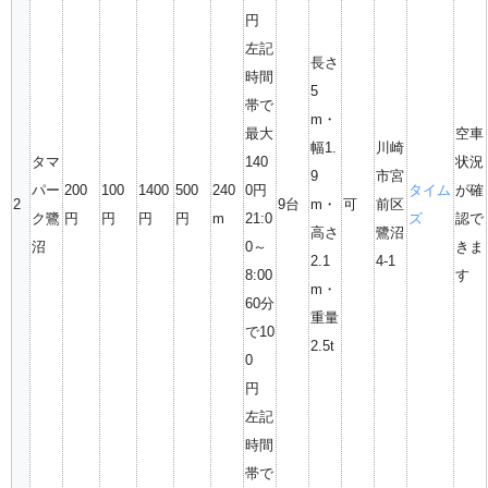
円
左記
長さ
時間
5
帯で
m・
最大
空車
幅1.
川崎
タマ
140
状況
9
市宮
パー
200
100
1400
500
240
0円
タイム
が確
2
9台
m・
可
前区
ク鷺
円
円
円
円
m
21:0
ズ
認で
高さ
鷺沼
沼
0～
きま
2.1
4-1
8:00
す
m・
60分
重量
で10
2.5t
0
円
左記
時間
帯で