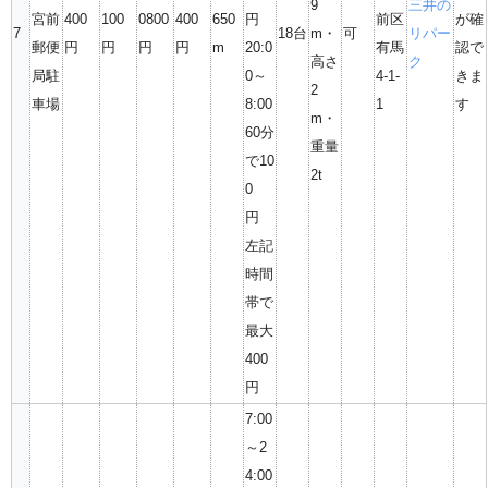
9
三井の
宮前
400
100
0800
400
650
円
前区
が確
7
18台
m・
可
リパー
郵便
円
円
円
円
m
20:0
有馬
認で
高さ
ク
局駐
0～
4-1-
きま
2
車場
8:00
1
す
m・
60分
重量
で10
2t
0
円
左記
時間
帯で
最大
400
円
7:00
～2
4:00