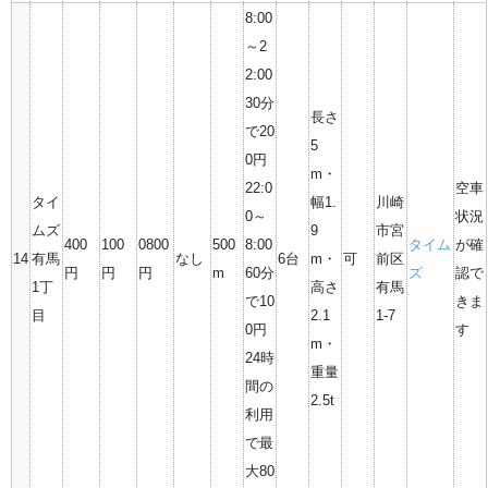
8:00
～2
2:00
30分
長さ
で20
5
0円
m・
22:0
空車
タイ
幅1.
川崎
0～
状況
ムズ
9
市宮
400
100
0800
500
8:00
タイム
が確
14
有馬
なし
6台
m・
可
前区
円
円
円
m
60分
ズ
認で
1丁
高さ
有馬
で10
きま
目
2.1
1-7
0円
す
m・
24時
重量
間の
2.5t
利用
で最
大80