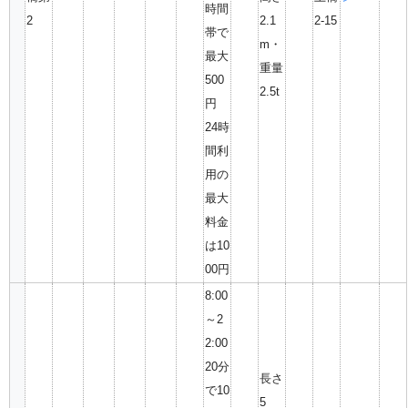
時間
2
2.1
2-15
帯で
m・
最大
重量
500
2.5t
円
24時
間利
用の
最大
料金
は10
00円
8:00
～2
2:00
20分
長さ
で10
5