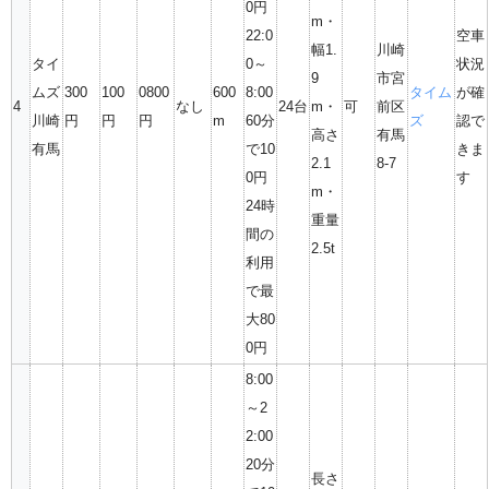
0円
m・
22:0
空車
幅1.
川崎
タイ
0～
状況
9
市宮
ムズ
300
100
0800
600
8:00
タイム
が確
4
なし
24台
m・
可
前区
川崎
円
円
円
m
60分
ズ
認で
高さ
有馬
有馬
で10
きま
2.1
8-7
0円
す
m・
24時
重量
間の
2.5t
利用
で最
大80
0円
8:00
～2
2:00
20分
長さ