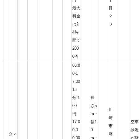
最大
目
料金
２
は2
３
4時
間で
200
0円
08:0
0-1
7:00
15
分 1
長
00
さ5
川
円
m・
崎
17:0
幅1.
空車
市
0-0
9
状況
タマ
麻
0:00
m・
が確