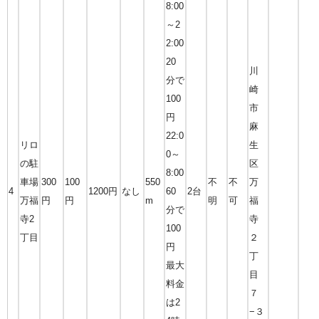
8:00
～2
2:00
20
川
分で
崎
100
市
円
麻
22:0
リロ
生
0～
の駐
区
8:00
車場
300
100
550
不
不
万
4
1200円
なし
60
2台
万福
円
円
m
明
可
福
分で
寺2
寺
100
丁目
２
円
丁
最大
目
料金
７
は2
−３