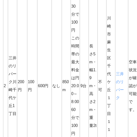
30
分で
川
100
崎
円
市
この
麻
時間
長
生
帯の
さ5
三井
区
最大
m・
空車
のリ
千
料金
幅1.
状況
パー
代
三井
は円
9
が確
ク川
200
100
850
不
ケ
のリ
2
600円
なし
20:0
9台
m・
認が
崎千
円
円
m
可
丘
パー
0～
高
可能
代ケ
１
ク
8:00
さ2
で
丘1
丁
60
m・
す。
丁目
目
分で
重
１
100
量2t
１
円