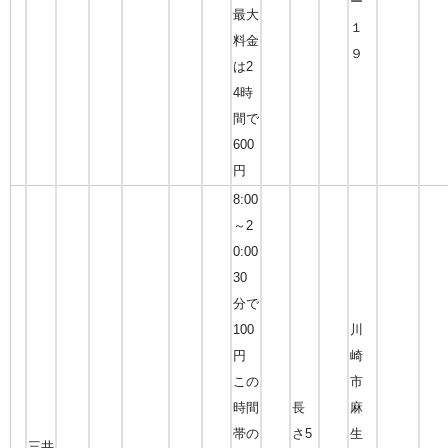
ー
最大
１
料金
９
は2
4時
間で
600
円
8:00
～2
0:00
30
分で
100
川
円
崎
この
市
時間
長
麻
帯の
さ5
生
三井