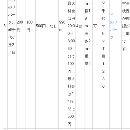
最大
m・
区
空車
のリ
料金
幅1.
千
状況
パー
三井
は円
9
代
が確
ク川
200
100
990
のリ
3
500円
なし
20:0
4台
m・
可
ケ
認が
崎千
円
円
m
パー
0～
高
丘
可能
代ケ
ク
8:00
さ2
２
で
丘2
60
m・
丁
す。
丁目
分で
重
目
100
量2t
１
円
２
最大
３
料金
６
は2
4時
間で
500
円