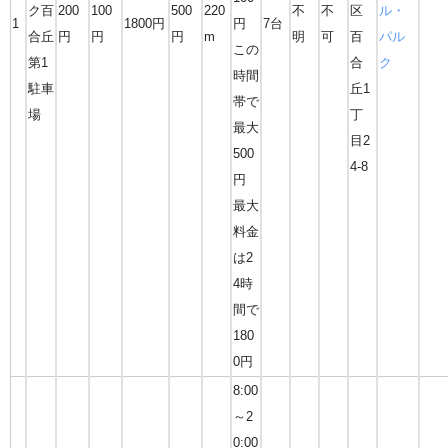
ク百
200
100
500
220
不
不
区
ル・
1
1800円
円
7台
合丘
円
円
円
m
明
可
百
パル
この
第1
合
ク
時間
駐車
丘1
帯で
場
丁
最大
目2
500
4-8
円
最大
料金
は2
4時
間で
180
0円
8:00
～2
0:00