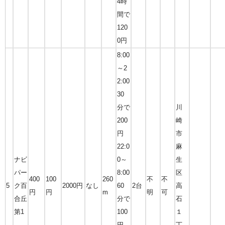
4時
間で
120
0円
8:00
～2
2:00
30
分で
川
200
崎
円
市
22:0
麻
ナビ
0～
生
パー
8:00
区
400
100
260
不
不
5
ク百
2000円
なし
60
2台
高
円
円
m
明
可
合丘
分で
石
第1
100
１
円
丁