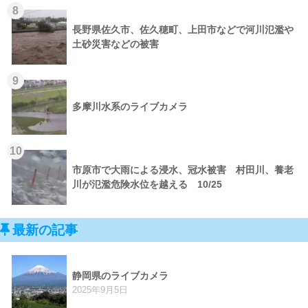
8
長野県佐久市、佐久穂町、上田市などで河川氾濫や
土砂災害などの被害
9
多摩川水系のライブカメラ
10
市原市で大雨による浸水、冠水被害 村田川、養老
川が氾濫危険水位を越える 10/25
最新の記事
静岡県のライブカメラ
2025年9月5日