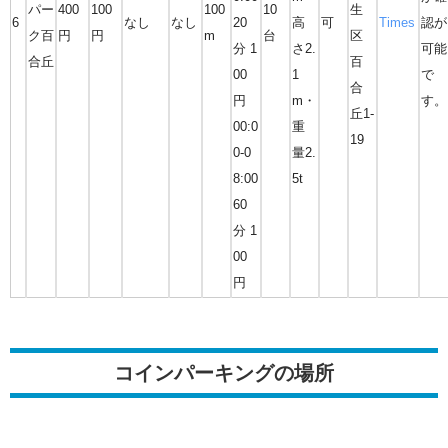
パー
400
100
100
10
生
6
なし
なし
20
高
可
Times
認が
ク百
円
円
m
台
区
分 1
さ2.
可能
合丘
百
00
1
で
合
円
m・
す。
丘1-
00:0
重
19
0-0
量2.
8:00
5t
60
分 1
00
円
コインパーキングの場所