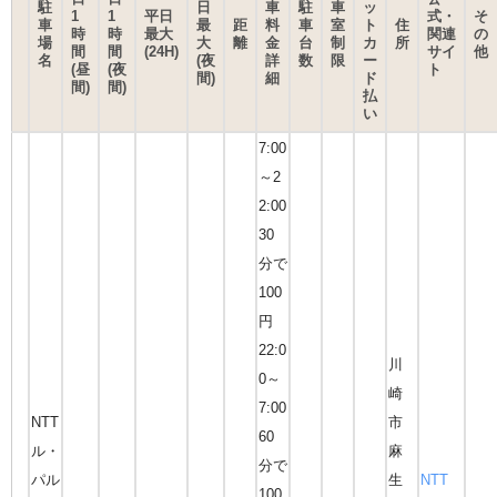
駐
日
車
駐
車
ッ
1
1
平日
式・
そ
車
最
距
料
車
室
ト
住
時
時
最大
関連
の
場
大
離
金
台
制
カ
所
間
間
(24H)
サイ
他
名
(夜
詳
数
限
ー
(昼
(夜
ト
間)
細
ド
間)
間)
払
い
7:00
～2
2:00
30
分で
100
円
22:0
川
0～
崎
7:00
NTT
市
60
ル・
麻
分で
パル
生
NTT
100