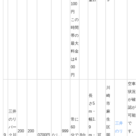
100
円
この
時間
帯の
最大
料金
は4
00
円
空車
川
状況
長
崎
が確
さ5
市
認が
三井
m・
麻
可能
のリ
常に
幅1.
生
三井
で
パー
60
9
区
200
200
999
のリ
す。
9
ク川
0700円
なし
分で
8台
m・
可
岡