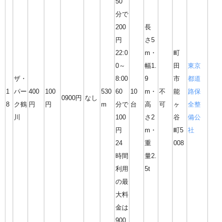
50
分で
200
長
円
さ5
22:0
m・
町
0～
幅1.
田
東京
ザ・
8:00
9
市
都道
1
パー
400
100
530
60
10
m・
不
能
路保
0900円
なし
8
ク鶴
円
円
m
分で
台
高
可
ヶ
全整
川
100
さ2
谷
備公
円
m・
町5
社
24
重
008
時間
量2.
利用
5t
の最
大料
金は
900