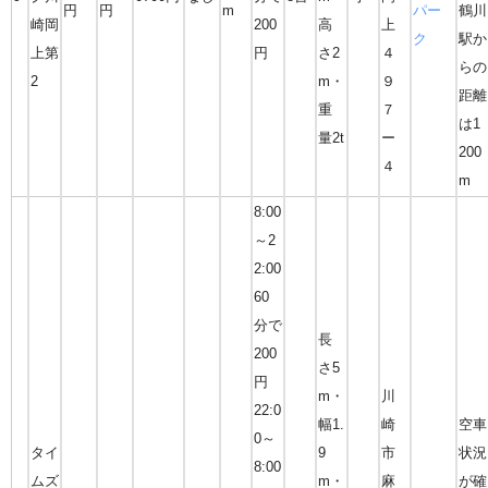
円
円
m
パー
鶴川
崎岡
200
高
上
ク
駅か
上第
円
さ2
４
らの
2
m・
９
距離
重
７
は1
量2t
ー
200
４
m
8:00
～2
2:00
60
分で
長
200
さ5
円
m・
川
22:0
幅1.
崎
空車
0～
タイ
9
市
状況
8:00
ムズ
m・
麻
が確