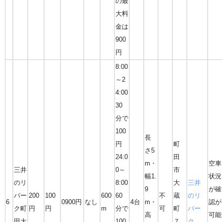
の最
大料
金は
900
円
8:00
～2
4:00
30
分で
100
長
円
町
さ5
24:0
田
m・
空車
三井
0～
市
幅1.
状況
のリ
8:00
大
三井
9
が確
パー
200
100
600
60
不
蔵
のリ
6
0900円
なし
4台
m・
認が
ク町
円
円
m
分で
可
町
パー
高
可能
田大
100
７
ク