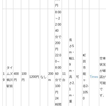
円
8:00
～2
2:00
40
分で
長
200
さ5
円
m・
22:0
町
幅1.
空車
0～
田
9
状況
タイ
8:00
市
m・
が確
1
ムズ
400
100
200
60
11
能
1200円
なし
高
可
Times
認が
9
鶴川
円
円
m
分で
台
ヶ
さ2.
可能
駅前
100
谷2-
1
で
円
105
m・
す。
24
0
重
時間