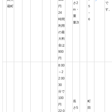
さ2
で
蔵町
円
５
m・
す。
24
－
重
時間
６
量2t
利用
の最
大料
金は
900
円
8:00
～2
2:00
30
分で
100
長
町
円
さ5
田
22:0