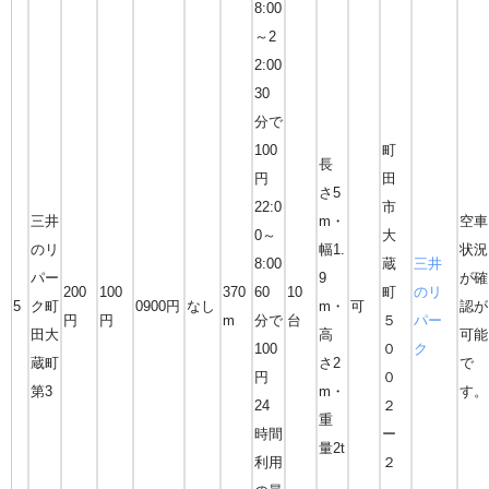
8:00
～2
2:00
30
分で
100
町
長
円
田
さ5
22:0
市
三井
m・
空車
0～
大
のリ
幅1.
状況
8:00
蔵
三井
パー
9
が確
200
100
370
60
10
町
のリ
5
ク町
0900円
なし
m・
可
認が
円
円
m
分で
台
５
パー
田大
高
可能
100
０
ク
蔵町
さ2
で
円
０
第3
m・
す。
24
２
重
時間
ー
量2t
利用
２