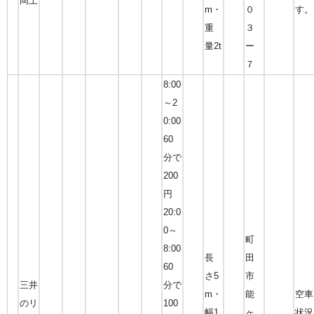
岡上
m・
０
す。
重
３
量2t
ー
７
8:00
～2
0:00
60
分で
200
円
20:0
0～
町
8:00
長
田
60
さ5
市
三井
分で
m・
能
空車
のリ
100
幅1.
ヶ
状況