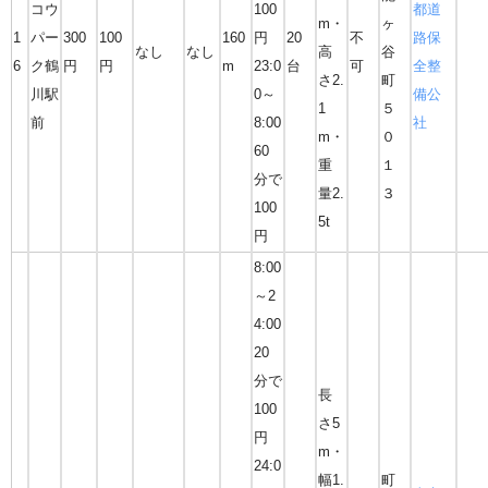
コウ
100
都道
m・
ヶ
1
パー
300
100
160
円
20
不
路保
なし
なし
高
谷
6
ク鶴
円
円
m
23:0
台
可
全整
さ2.
町
川駅
0～
備公
1
５
前
8:00
社
m・
０
60
重
１
分で
量2.
３
100
5t
円
8:00
～2
4:00
20
分で
長
100
さ5
円
m・
24:0
幅1.
町