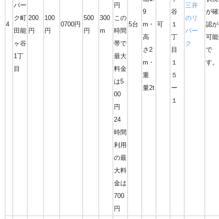
パー
円
三井
9
谷
が確
ク町
200
100
500
300
この
のリ
4
0700円
5台
m・
可
１
認が
田能
円
円
円
m
時間
パー
高
丁
可能
ヶ谷
帯で
ク
さ2
目
で
1丁
最大
m・
１
す。
目
料金
重
５
は5
量2t
ー
00
１
円
24
時間
利用
の最
大料
金は
700
円