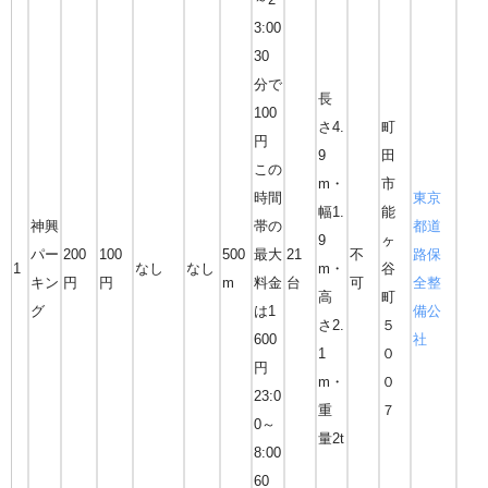
3:00
30
分で
長
100
さ4.
町
円
9
田
この
m・
市
時間
東京
幅1.
能
神興
帯の
都道
9
ヶ
パー
200
100
500
最大
21
不
路保
1
なし
なし
m・
谷
キン
円
円
m
料金
台
可
全整
高
町
グ
は1
備公
さ2.
５
600
社
1
０
円
m・
０
23:0
重
７
0～
量2t
8:00
60