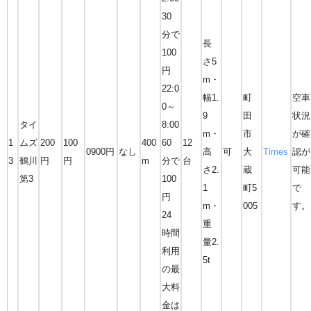
30
分で
長
100
さ5
円
m・
22:0
幅1.
町
空車
0～
9
田
状況
タイ
8:00
m・
市
が確
1
ムズ
200
100
400
60
12
0900円
なし
高
可
大
Times
認が
3
鶴川
円
円
m
分で
台
さ2.
蔵
可能
第3
100
1
町5
で
円
m・
005
す。
24
重
時間
量2.
利用
5t
の最
大料
金は