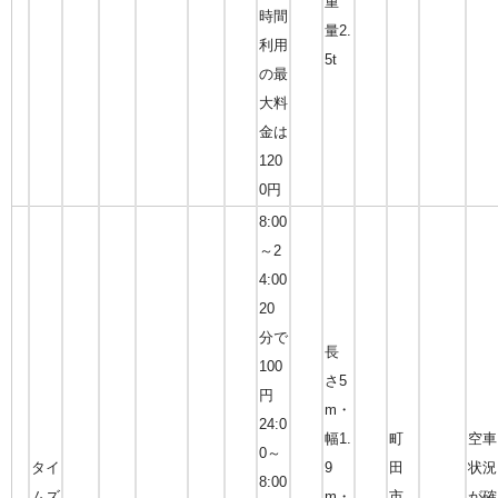
重
時間
量2.
利用
5t
の最
大料
金は
120
0円
8:00
～2
4:00
20
分で
長
100
さ5
円
m・
24:0
幅1.
町
空車
0～
タイ
9
田
状況
8:00
ムズ
m・
市
が確