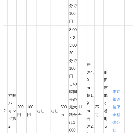
分で
100
円
8:00
～2
3:00
30
分で
長
100
さ4.
町
円
9
田
この
m・
市
時間
東京
神興
幅1.
能
帯の
都道
パー
9
ヶ
200
100
500
最大
11
不
路保
2
キン
なし
なし
m・
谷
円
円
m
料金
台
可
全整
グ第
高
町
は1
備公
2
さ2.
５
000
社