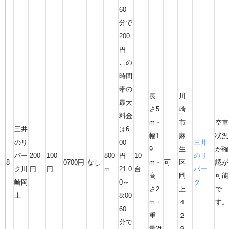
60
分で
200
円
この
時間
帯の
長
川
最大
さ5
崎
料金
m・
市
空車
三井
は6
幅1.
麻
状況
のリ
00
三井
9
生
が確
パー
200
100
800
円
10
のリ
8
0700円
なし
m・
可
区
認が
ク川
円
円
m
21:0
台
パー
高
岡
可能
崎岡
0～
ク
さ2
上
で
上
8:00
m・
４
す。
60
重
２
分で
量2t
９