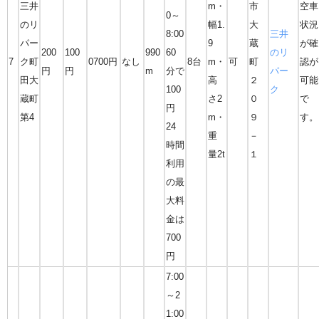
三井
m・
市
空車
0～
のリ
幅1.
大
状況
8:00
三井
パー
9
蔵
が確
200
100
990
60
のリ
7
ク町
0700円
なし
8台
m・
可
町
認が
円
円
m
分で
パー
田大
高
２
可能
100
ク
蔵町
さ2
０
で
円
第4
m・
９
す。
24
重
－
時間
量2t
１
利用
の最
大料
金は
700
円
7:00
～2
1:00