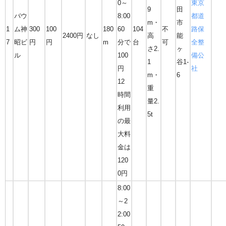
0～
東京
9
田
バウ
8:00
都道
m・
市
1
ム神
300
100
180
60
104
不
路保
2400円
なし
高
能
7
昭ビ
円
円
m
分で
台
可
全整
さ2.
ヶ
ル
100
備公
1
谷1-
円
社
m・
6
12
重
時間
量2.
利用
5t
の最
大料
金は
120
0円
8:00
～2
2:00