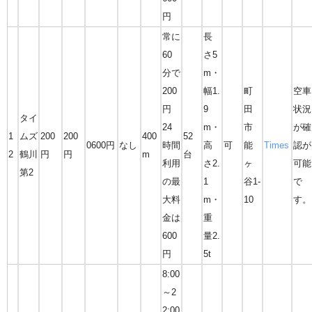
円
常に
長
60
さ5
分で
m・
200
幅1.
町
空車
円
9
田
状況
タイ
24
m・
市
が確
1
ムズ
200
200
400
52
0600円
なし
時間
高
可
能
Times
認が
2
鶴川
円
円
m
台
利用
さ2.
ヶ
可能
第2
の最
1
谷1-
で
大料
m・
10
す。
金は
重
600
量2.
円
5t
8:00
～2
2:00