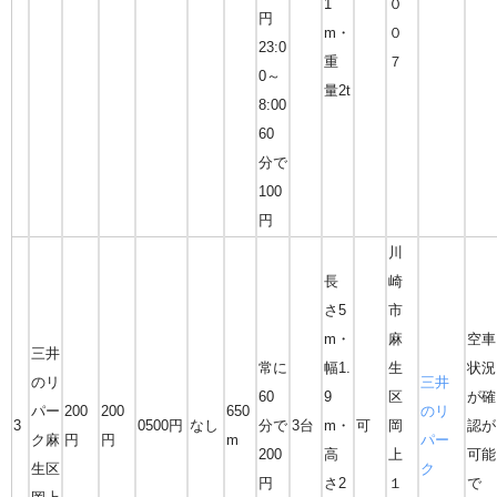
1
０
円
m・
０
23:0
重
７
0～
量2t
8:00
60
分で
100
円
川
長
崎
さ5
市
m・
麻
空車
三井
常に
幅1.
生
状況
のリ
三井
60
9
区
が確
パー
200
200
650
のリ
3
0500円
なし
分で
3台
m・
可
岡
認が
ク麻
円
円
m
パー
200
高
上
可能
生区
ク
円
さ2
１
で