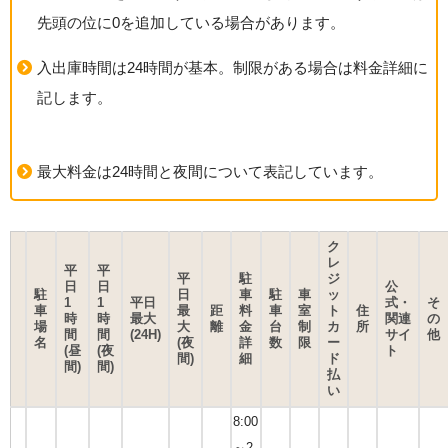
先頭の位に0を追加している場合があります。
入出庫時間は24時間が基本。制限がある場合は料金詳細に
記します。
最大料金は24時間と夜間について表記しています。
ク
レ
平
平
平
駐
ジ
日
日
公
駐
日
車
駐
車
ッ
1
1
平日
式・
そ
車
最
距
料
車
室
ト
住
時
時
最大
関連
の
場
大
離
金
台
制
カ
所
間
間
(24H)
サイ
他
名
(夜
詳
数
限
ー
(昼
(夜
ト
間)
細
ド
間)
間)
払
い
8:00
～2