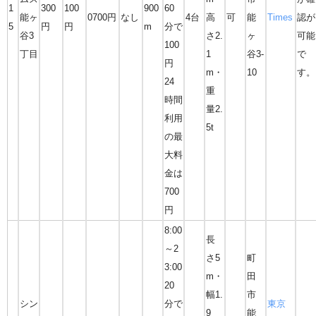
1
300
100
900
60
能ヶ
0700円
なし
4台
高
可
能
Times
認が
5
円
円
m
分で
谷3
さ2.
ヶ
可能
100
丁目
1
谷3-
で
円
m・
10
す。
24
重
時間
量2.
利用
5t
の最
大料
金は
700
円
8:00
長
～2
さ5
町
3:00
m・
田
20
幅1.
市
シン
分で
東京
9
能