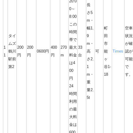
20:0
長
0～
さ5
8:00
m・
この
幅1.
町
空車
時間
タイ
9
田
状況
帯で
ムズ
m・
市
が確
1
200
200
400
270
最大
33
鶴川
0600円
高
可
能
Times
認が
1
円
円
円
m
料金
台
駅前
さ2.
ヶ
可能
は4
第2
1
谷1-
で
00
m・
18
す。
円
重
24
量2.
時間
5t
利用
の最
大料
金は
600