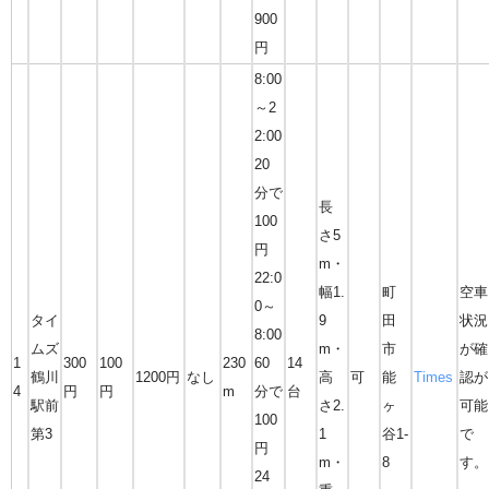
900
円
8:00
～2
2:00
20
分で
長
100
さ5
円
m・
22:0
幅1.
町
空車
0～
タイ
9
田
状況
8:00
ムズ
m・
市
が確
1
300
100
230
60
14
鶴川
1200円
なし
高
可
能
Times
認が
4
円
円
m
分で
台
駅前
さ2.
ヶ
可能
100
第3
1
谷1-
で
円
m・
8
す。
24