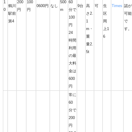
1
200
100
500
60
鶴川
0600円
なし
9台
高
可
生
Times
認が
0
円
円
m
分で
駅前
さ2.
区
可能
100
第4
1
岡
で
円
m・
上1
す。
24
重
6
時間
量2.
利用
5t
の最
大料
金は
600
円
常に
60
分で
200
円