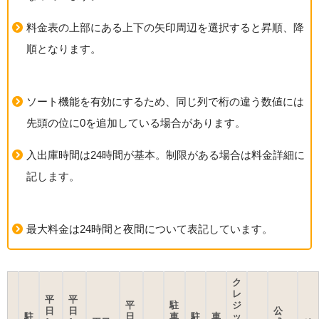
料金表の上部にある上下の矢印周辺を選択すると昇順、降
順となります。
ソート機能を有効にするため、同じ列で桁の違う数値には
先頭の位に0を追加している場合があります。
入出庫時間は24時間が基本。制限がある場合は料金詳細に
記します。
最大料金は24時間と夜間について表記しています。
ク
レ
平
平
平
駐
ジ
日
日
公
駐
日
車
駐
車
ッ