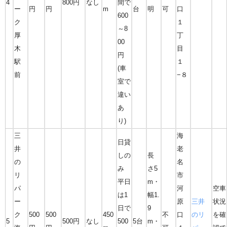
4
800円
なし
間で
ー
円
円
m
台
明
可
口
600
ク
１
～8
厚
丁
00
木
目
円
駅
１
(車
前
−８
室で
違い
あ
り)
三
海
日貸
井
老
しの
長
の
名
み
さ5
リ
市
平日
m・
パ
河
空車
は1
幅1.
ー
原
三井
状況
日で
9
ク
500
500
450
不
口
のリ
を確
5
500円
なし
500
5台
m・