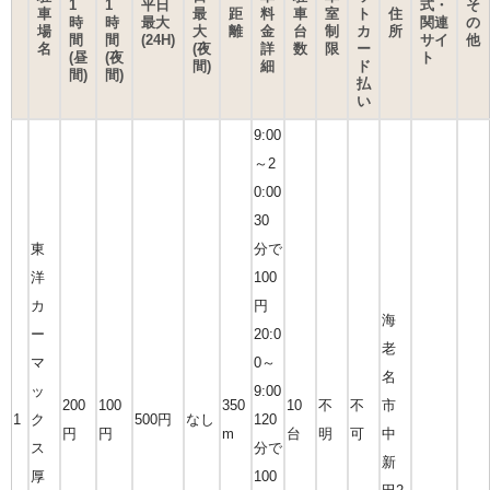
1
1
平日
式・
そ
車
最
距
料
車
室
ト
住
時
時
最大
関連
の
場
大
離
金
台
制
カ
所
間
間
(24H)
サイ
他
名
(夜
詳
数
限
ー
(昼
(夜
ト
間)
細
ド
間)
間)
払
い
9:00
～2
0:00
30
東
分で
洋
100
カ
円
海
ー
20:0
老
マ
0～
名
ッ
9:00
200
100
350
10
不
不
市
1
ク
500円
なし
120
円
円
m
台
明
可
中
ス
分で
新
厚
100