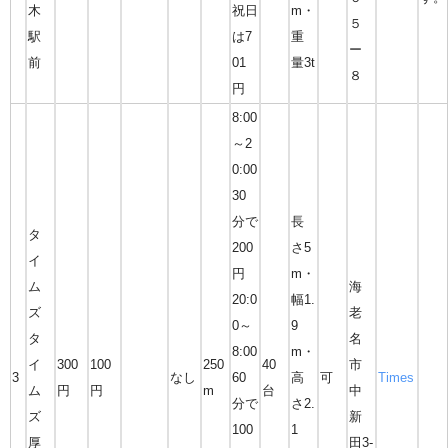
木
祝日
m・
５
駅
は7
重
ー
前
01
量3t
８
円
8:00
～2
0:00
30
分で
長
タ
200
さ5
イ
円
m・
ム
海
20:0
幅1.
ズ
老
0～
9
タ
名
8:00
m・
イ
300
100
250
40
市
3
なし
60
高
可
Times
ム
円
円
m
台
中
分で
さ2.
ズ
新
100
1
厚
田3-