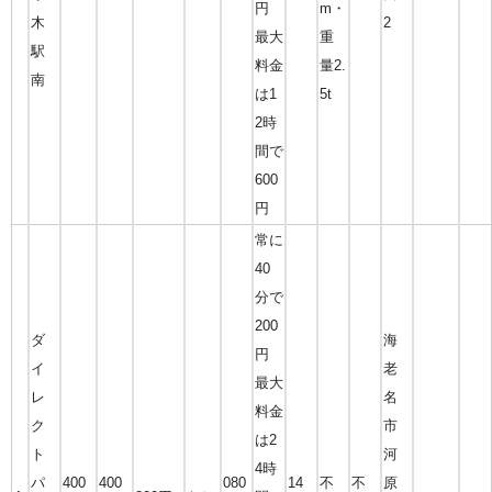
円
m・
木
2
最大
重
駅
料金
量2.
南
は1
5t
2時
間で
600
円
常に
40
分で
200
ダ
海
円
イ
老
最大
レ
名
料金
ク
市
は2
ト
河
4時
パ
400
400
080
14
不
不
原