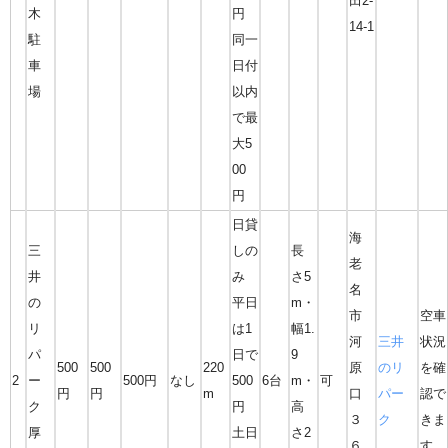
田2-
木
円
14-1
駐
同一
車
日付
場
以内
で最
大5
00
円
日貸
海
三
しの
長
老
井
み
さ5
名
の
平日
m・
市
空車
リ
は1
幅1.
河
三井
状況
パ
日で
9
500
500
220
原
のリ
を確
2
ー
500円
なし
500
6台
m・
可
円
円
m
口
パー
認で
ク
円
高
３
ク
きま
厚
土日
さ2
６
す。