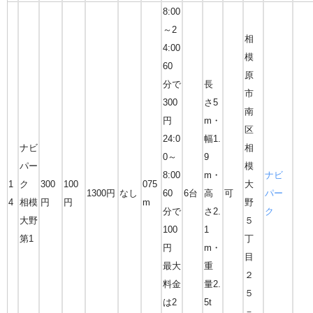
8:00
～2
相
4:00
模
60
原
分で
長
市
300
さ5
南
円
m・
区
24:0
幅1.
ナビ
相
0～
9
パー
模
8:00
m・
ナビ
1
ク
300
100
075
大
1300円
なし
60
6台
高
可
パー
4
相模
円
円
m
野
分で
さ2.
ク
大野
５
100
1
第1
丁
円
m・
目
最大
重
２
料金
量2.
５
は2
5t
－