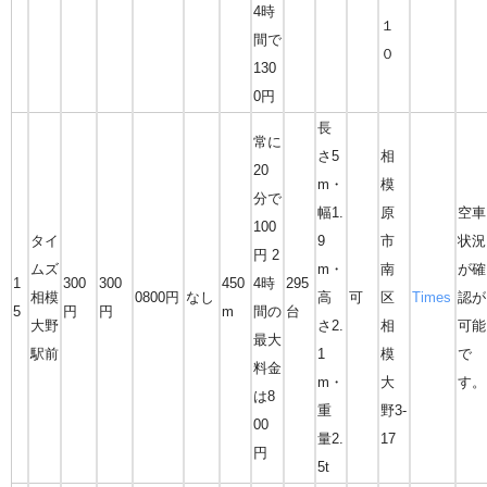
4時
１
間で
０
130
0円
長
常に
さ5
相
20
m・
模
分で
幅1.
原
空車
100
タイ
9
市
状況
円 2
ムズ
m・
南
が確
1
300
300
450
4時
295
相模
0800円
なし
高
可
区
Times
認が
5
円
円
m
間の
台
大野
さ2.
相
可能
最大
駅前
1
模
で
料金
m・
大
す。
は8
重
野3-
00
量2.
17
円
5t