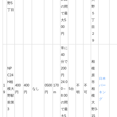
野5
の間
野
丁目
で最
５
大5
丁
00
目
円
２
９
常に
40
分で
相
NP
200
模
C24
円
原
日本
H相
24:0
市
1
400
400
0500
170
不
不
パー
模大
なし
0～
5台
相
9
円
円
円
m
明
可
キン
野駅
8:00
模
グ
前第
の間
大
3
で最
野3-
大5
15