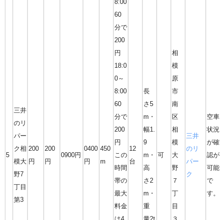
8:00
60
分で
200
円
相
18:0
模
0～
原
8:00
長
市
60
さ5
南
三井
分で
m・
区
空車
のリ
200
幅1.
相
状況
パー
三井
円
9
模
が確
ク相
200
200
0400
450
12
のリ
5
0900円
この
m・
可
大
認が
模大
円
円
円
m
台
パー
時間
高
野
可能
野7
ク
帯の
さ2
７
で
丁目
最大
m・
丁
す。
第3
料金
重
目
は4
量2t
３