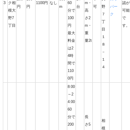
3
ク相
1100円
なし
60
m・
認が
円
円
m
台
可
野
パー
模大
分で
高
可能
７
ク
野7
100
さ2
で
丁
丁目
円
m・
す。
目
最大
重
１
料金
量2t
８
は2
－
4時
１
間で
４
110
0円
8:00
～2
4:00
60
分で
長
相
200
さ5
模