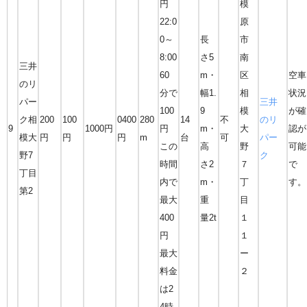
円
模
22:0
原
0～
長
市
8:00
さ5
南
三井
60
m・
区
空車
のリ
分で
幅1.
相
状況
パー
三井
100
9
模
が確
ク相
200
100
0400
280
14
不
のリ
9
1000円
円
m・
大
認が
模大
円
円
円
m
台
可
パー
この
高
野
可能
野7
ク
時間
さ2
７
で
丁目
内で
m・
丁
す。
第2
最大
重
目
400
量2t
１
円
１
最大
ー
料金
２
は2
4時