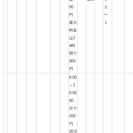
00
２
円
ー
最大
１
料金
は2
4時
間で
900
円
8:00
～2
0:00
60
分で
200
円
20:0