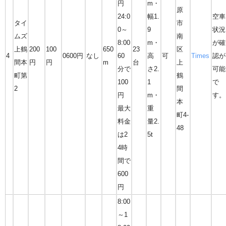
円
m・
原
24:0
幅1.
空車
タイ
市
0～
9
状況
ムズ
南
8:00
m・
が確
上鶴
200
100
650
23
区
4
0600円
なし
60
高
可
Times
認が
間本
円
円
m
台
上
分で
さ2.
可能
町第
鶴
100
1
で
2
間
円
m・
す。
本
最大
重
町4-
料金
量2.
48
は2
5t
4時
間で
600
円
8:00
～1