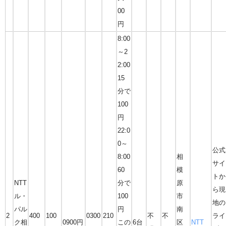
00
円
8:00
～2
2:00
15
分で
100
円
22:0
0～
公式
8:00
相
サイ
60
模
トか
NTT
分で
原
ら現
ル・
100
市
地の
パル
円
南
2
400
100
0300
210
不
不
ライ
ク相
0900円
この
6台
区
NTT