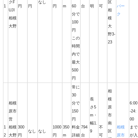
クF
なし
区
1
円
円
円
m
60
台
明
可
パー
UJI
相
分で
ク
相模
模
100
大野
大
円
野3-
この
23
時間
内で
最大
500
円
常に
相
30
長
模
相模
分で
6:00
さ5
原
原市
150
-24:
m・
市
営
円
00
幅1.
南
1
相模
300
1000
350
料金
794
不
相模
まで
なし
なし
9
区
2
大野
円
円
m
詳細
台
可
原市
が入