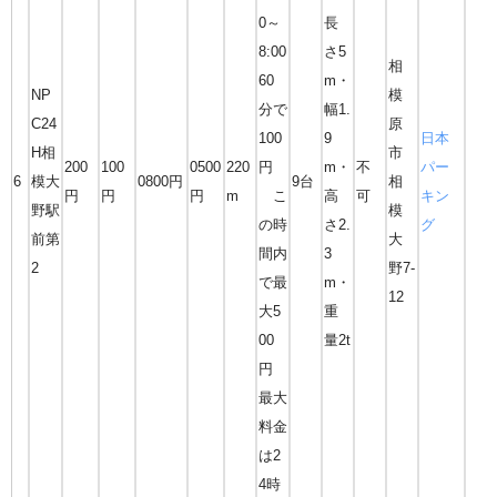
0～
長
8:00
さ5
相
60
m・
NP
模
分で
幅1.
C24
原
100
9
日本
H相
市
200
100
0500
220
円
m・
不
パー
6
模大
0800円
9台
相
円
円
円
m
こ
高
可
キン
野駅
模
の時
さ2.
グ
前第
大
間内
3
2
野7-
で最
m・
12
大5
重
00
量2t
円
最大
料金
は2
4時