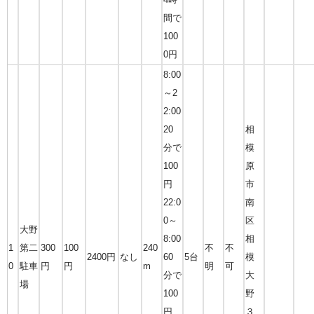
間で
100
0円
8:00
～2
2:00
20
相
分で
模
100
原
円
市
22:0
南
0～
区
大野
8:00
相
1
第二
300
100
240
不
不
2400円
なし
60
5台
模
0
駐車
円
円
m
明
可
分で
大
場
100
野
円
３