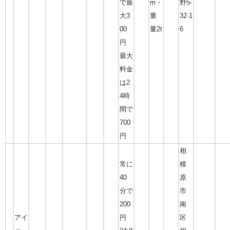
で最
m・
野5-
大3
重
32-1
00
量2t
6
円
最大
料金
は2
4時
間で
700
円
相
常に
模
40
原
分で
市
200
南
アイ
円
区