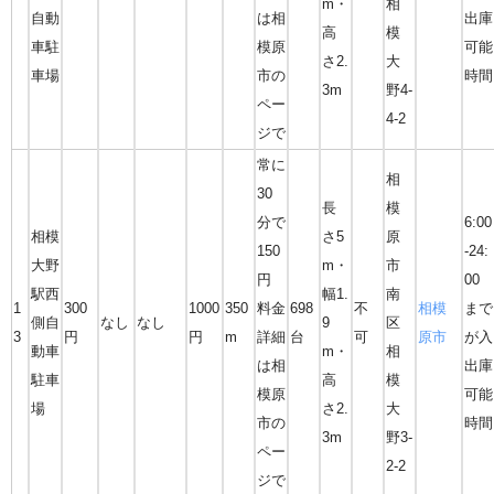
m・
相
自動
は相
出庫
高
模
車駐
模原
可能
さ2.
大
車場
市の
時間
3m
野4-
ペー
4-2
ジで
常に
相
30
長
模
分で
6:00
相模
さ5
原
150
-24:
大野
m・
市
円
00
駅西
幅1.
南
1
300
1000
350
料金
698
不
相模
まで
側自
なし
なし
9
区
3
円
円
m
詳細
台
可
原市
が入
動車
m・
相
は相
出庫
駐車
高
模
模原
可能
場
さ2.
大
市の
時間
3m
野3-
ペー
2-2
ジで