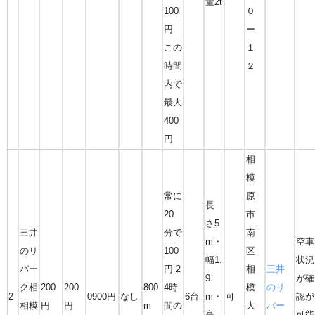
量2t
100
０
円
ー
この
１
時間
２
内で
最大
400
円
相
模
常に
原
長
20
市
さ5
三井
分で
南
m・
空車
のリ
100
区
幅1.
状況
パー
円 2
相
三井
9
が確
ク相
200
200
800
4時
模
のリ
2
0900円
なし
6台
m・
可
認が
相模
円
円
m
間の
大
パー
高
可能