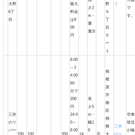
大野
最大
野
ク
さ2
で
6丁
料金
６
m・
す。
目
は9
丁
重
00
目
量2t
円
６
ー
１
8:00
～2
相
4:00
模
60
原
分で
市
200
長
南
円
さ5
区
三井
24:0
m・
空車
相
のリ
0～
幅1.
状況
模
三井
パー
8:00
9
が確
200
100
350
14
不
大
のリ