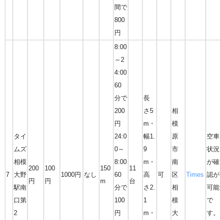
間で
800
円
8:00
～2
4:00
60
分で
長
200
さ5
相
円
m・
模
タイ
24:0
幅1.
原
空車
ムズ
0～
9
市
状況
相模
8:00
m・
南
が確
200
100
150
11
7
大野
1000円
なし
60
高
可
区
Times
認が
円
円
m
台
駅南
分で
さ2.
相
可能
口第
100
1
模
で
2
円
m・
大
す。