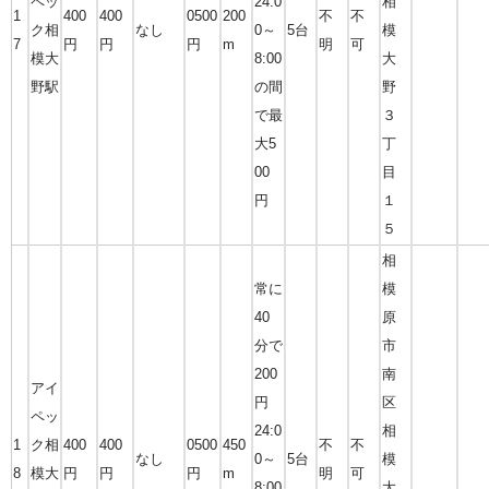
ペッ
24:0
相
1
400
400
0500
200
不
不
ク相
なし
0～
5台
模
7
円
円
円
m
明
可
模大
8:00
大
野駅
の間
野
で最
３
大5
丁
00
目
円
１
５
相
常に
模
40
原
分で
市
200
南
アイ
円
区
ペッ
24:0
相
1
ク相
400
400
0500
450
不
不
なし
0～
5台
模
8
模大
円
円
円
m
明
可
8:00
大