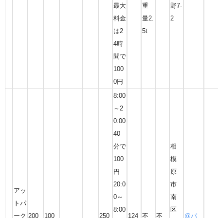
最大
重
野7-
料金
量2.
2
は2
5t
4時
間で
100
0円
8:00
～2
0:00
40
分で
相
100
模
円
原
20:0
市
アッ
0～
南
トパ
8:00
区
ーク
200
100
250
124
不
不
@パ