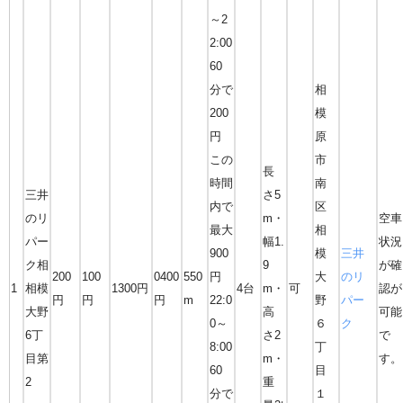
～2
2:00
60
分で
相
200
模
円
原
この
市
長
時間
南
三井
さ5
内で
区
のリ
m・
空車
最大
相
パー
幅1.
状況
900
模
三井
ク相
9
が確
200
100
0400
550
円
大
のリ
1
相模
1300円
4台
m・
可
認が
円
円
円
m
22:0
野
パー
大野
高
可能
0～
６
ク
6丁
さ2
で
8:00
丁
目第
m・
す。
60
目
2
重
分で
１