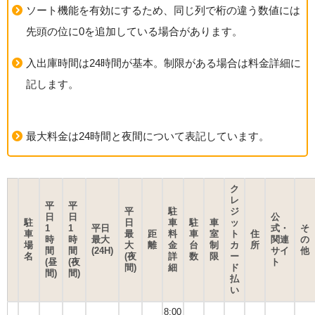
ソート機能を有効にするため、同じ列で桁の違う数値には
先頭の位に0を追加している場合があります。
入出庫時間は24時間が基本。制限がある場合は料金詳細に
記します。
最大料金は24時間と夜間について表記しています。
ク
レ
平
平
平
駐
ジ
日
日
公
駐
日
車
駐
車
ッ
1
1
平日
式・
そ
車
最
距
料
車
室
ト
住
時
時
最大
関連
の
場
大
離
金
台
制
カ
所
間
間
(24H)
サイ
他
名
(夜
詳
数
限
ー
(昼
(夜
ト
間)
細
ド
間)
間)
払
い
8:00