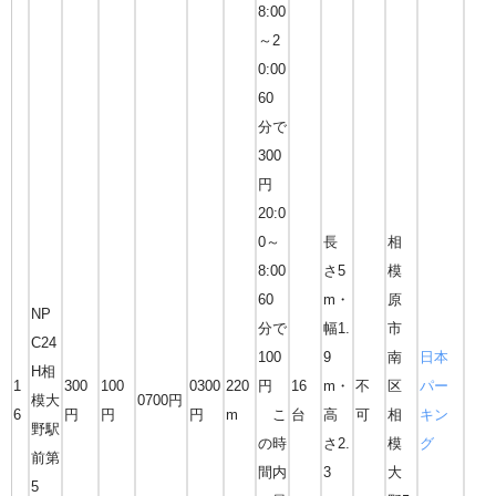
8:00
～2
0:00
60
分で
300
円
20:0
0～
長
相
8:00
さ5
模
60
m・
原
NP
分で
幅1.
市
C24
100
9
南
日本
H相
1
300
100
0300
220
円
16
m・
不
区
パー
模大
0700円
6
円
円
円
m
こ
台
高
可
相
キン
野駅
の時
さ2.
模
グ
前第
間内
3
大
5