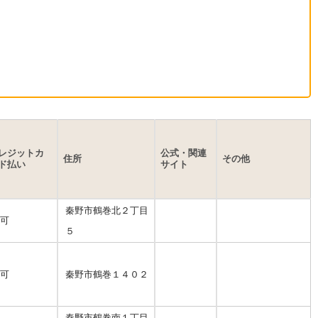
レジットカ
公式・関連
住所
その他
ド払い
サイト
秦野市鶴巻北２丁目
可
５
可
秦野市鶴巻１４０２
秦野市鶴巻南１丁目