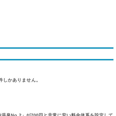
件しかありません。
泉No.2」が700円と非常に安い料金体系を設定して