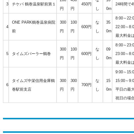
3
チケパ 鶴巻温泉駅前第１
450円
24時間で
円
円
し
0m
8:00～22
ONE PARK鶴巻温泉病院
300
100
な
35
4
600円
22:00～8
前
円
円
し
0m
最大料金は
8:00～23
300
100
な
09
5
タイムズパーラー鶴巻
600円
23:00～8
円
円
し
0m
最大料金は
9:00～15
タイムズ中栄信用金庫鶴
300
300
な
15
15:00～9
6
700円
巻駅前支店
円
円
し
0m
平日の最大
祝日の場合