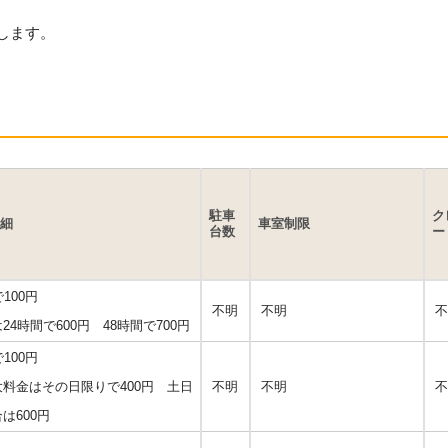
します。
駐車
ク
細
車室制限
台数
ー
100円
不明
不明
不
24時間で600円 48時間で700円
100円
料金はその日限りで400円 土日
不明
不明
不
は600円