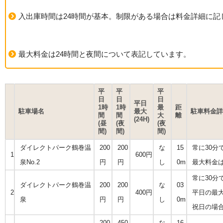
入出庫時間は24時間が基本。制限がある場合は料金詳細に記
最大料金は24時間と夜間について表記しています。
平
平
平
日
日
日
平日
1時
1時
最
距
駐車場名
最大
駐車料金詳
間
間
大
離
(24H)
(昼
(夜
(夜
間)
間)
間)
ダイレクトパーク鶴巻温
200
200
な
15
常に30分で
1
600円
泉No.2
円
円
し
0m
最大料金は
常に30分で
ダイレクトパーク鶴巻温
200
200
な
03
2
400円
平日の最大
泉
円
円
し
0m
祝日の場合
200
450
な
16