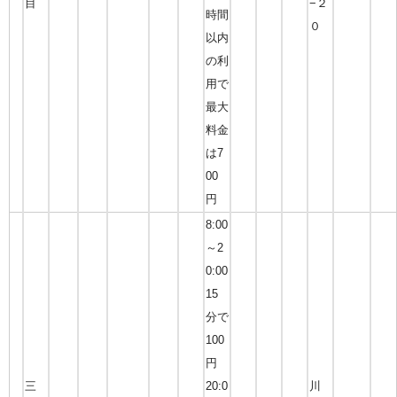
目
−２
時間
０
以内
の利
用で
最大
料金
は7
00
円
8:00
～2
0:00
15
分で
100
円
三
20:0
川