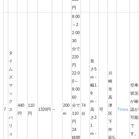
円
8:00
～2
2:00
30
分で
タ
220
イ
長
円
ム
さ5
22:0
川
ズ
m・
0～
崎
マ
幅1.
空車
8:00
市
ッ
9
状況
60
高
ク
m・
が確
440
110
200
分で
74
津
7
ス
1320円
–
高
可
Times
認が
円
円
m
110
台
区
バ
さ2.
可能
円
下
リ
1
で
24
作
ュ
m・
す。
時間
延5-