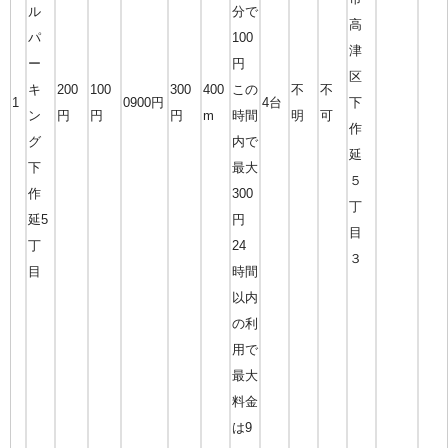
ル
分で
高
パ
100
津
ー
円
区
キ
200
100
300
400
この
不
不
1
0900円
4台
下
ン
円
円
円
m
時間
明
可
作
グ
内で
延
下
最大
５
作
300
丁
延5
円
目
丁
24
３
目
時間
以内
の利
用で
最大
料金
は9