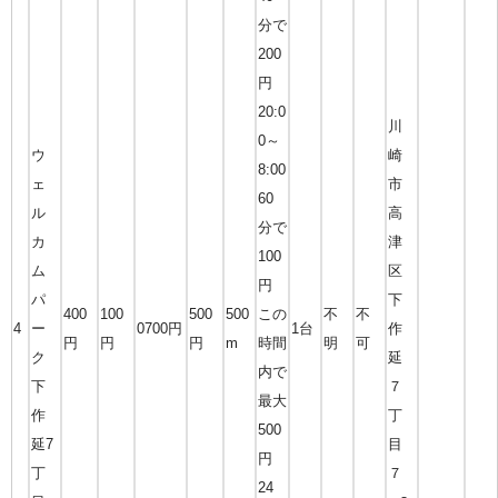
分で
200
円
20:0
川
0～
ウ
崎
8:00
ェ
市
60
ル
高
分で
カ
津
100
ム
区
円
パ
下
400
100
500
500
この
不
不
4
ー
0700円
1台
作
円
円
円
m
時間
明
可
ク
延
内で
下
７
最大
作
丁
500
延7
目
円
丁
７
24