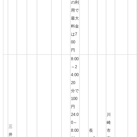
の利
用で
最大
料金
は7
00
円
8:00
～2
4:00
20
分で
100
円
24:0
川
0～
崎
三
8:00
長
市
井