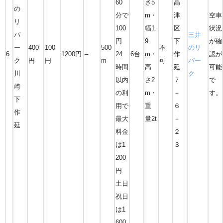
60
さ5
高
の
分で
m・
津
空車
リ
100
幅1.
区
状況
パ
三井
円
9
下
が確
ー
400
100
500
不
のリ
6
1200円
–
24
6台
m・
作
認が
ク
円
円
m
可
パー
時間
高
延
可能
川
ク
以内
さ2
７
で
崎
の利
m・
－
す。
下
用で
重
６
作
最大
量2t
－
延
料金
２
は1
３
200
円
土日
祝日
は1
600