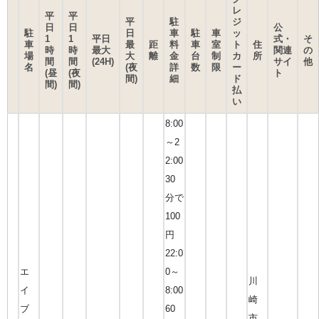
レ
平
平
平
駐
ジ
日
日
公
駐
日
車
駐
車
ッ
1
1
平日
式・
そ
車
最
距
料
車
室
ト
住
時
時
最大
関連
の
場
大
離
金
台
制
カ
所
間
間
(24H)
サイ
他
名
(夜
詳
数
限
ー
(昼
(夜
ト
間)
細
ド
間)
間)
払
い
8:00
～2
2:00
30
分で
100
円
22:0
エ
0～
川
イ
8:00
崎
ブ
60
市