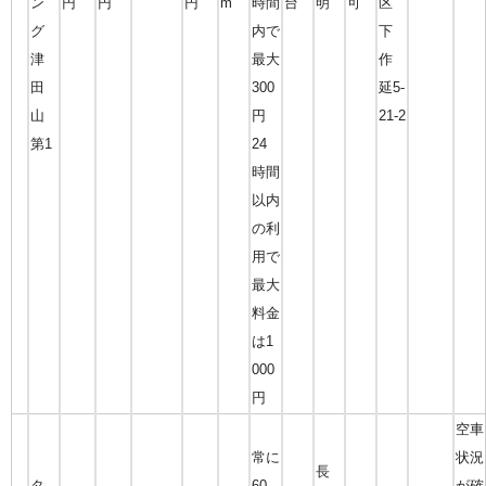
ン
円
円
円
m
時間
台
明
可
区
グ
内で
下
津
最大
作
田
300
延5-
山
円
21-2
第1
24
時間
以内
の利
用で
最大
料金
は1
000
円
空車
常に
状況
長
タ
60
が確