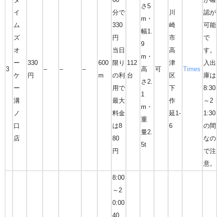
さ5
イ
分で
川
認が
m・
ム
330
崎
可能
幅1.
ズ
円
市
で
9
オ
当日
高
す。
m・
ー
330
600
限り
112
津
入出
3
–
–
–
高
可
Times
ケ
円
m
の利
台
区
庫は
さ2.
ー
用で
下
8:30
1
溝
最大
作
～2
m・
ノ
料金
延1-
1:30
重
口
は8
6
の間
量2.
店
80
なの
5t
円
で注
意。
8:00
～2
0:00
40