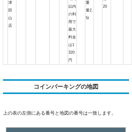
津
重
以内
20
田
量2.
の利
山
5t
用で
店
最大
料金
は1
320
円
コインパーキングの地図
上の表の左側にある番号と地図の番号は一致します。