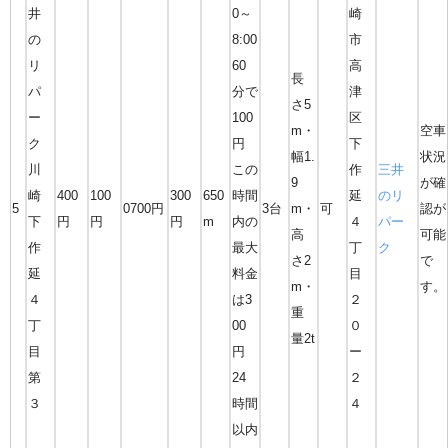
井
0～
崎
の
8:00
市
リ
60
高
長
パ
分で
津
さ5
ー
100
区
m・
空車
ク
円
下
幅1.
状況
川
この
作
三井
9
が確
崎
400
100
300
650
時間
延
のリ
5
0700円
3台
m・
可
認が
下
円
円
円
m
内の
４
パー
高
可能
作
最大
丁
ク
さ2
で
延
料金
目
m・
す。
４
は3
２
重
丁
00
０
量2t
目
円
ー
第
24
２
３
時間
４
以内