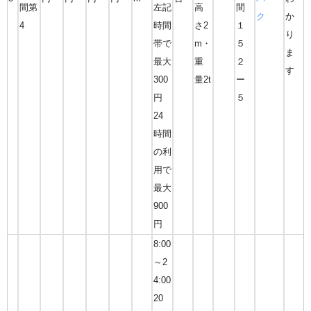
間第
左記
高
間
ク
か
4
時間
さ2
１
り
帯で
m・
５
ま
最大
重
２
す
300
量2t
ー
円
５
24
時間
の利
用で
最大
900
円
8:00
～2
4:00
20