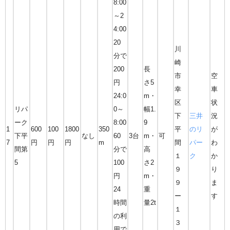
8:00
～2
4:00
20
川
分で
崎
200
長
市
空
円
さ5
幸
車
24:0
m・
区
状
リパ
0～
幅1.
下
三井
況
ーク
8:00
9
1
600
100
1800
350
平
のリ
が
下平
なし
60
3台
m・
可
7
円
円
円
m
間
パー
わ
間第
分で
高
１
ク
か
5
100
さ2
９
り
円
m・
９
ま
24
重
ー
す
時間
量2t
１
の利
３
用で