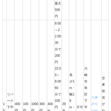
最大
500
円
8:00
～2
2:00
30
分で
200
円
22:0
川
0～
長
崎
空
8:00
さ5
市
車
60
m・
幸
状
リパ
分で
幅1.
区
三井
況
ーク
100
9
下
1
400
100
1000
300
400
29
のリ
が
下平
円
m・
不可
平
5
円
円
円
円
m
台
パー
わ