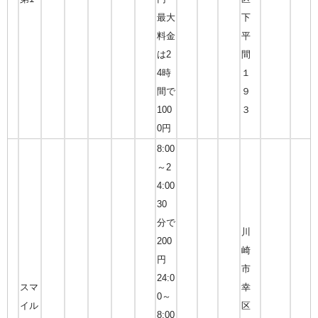
最大
下
料金
平
は2
間
4時
１
間で
９
100
３
0円
8:00
～2
4:00
30
分で
川
200
崎
円
市
24:0
スマ
幸
0～
イル
区
8:00