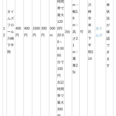
時間
m・
川
車
帯で
タイ
幅1.
崎
状
最大
ムズ
9
市
況
120
フロ
m・
幸
が
1
400
400
1500
300
500
0円
タイ
ール
3台
高
可
区
確
2
円
円
円
円
m
20:0
ムズ
川崎
さ2.
下
認
0～
下平
1
平
で
8:00
間
m・
間2
き
60
重
14
ま
分で
量2.
す
100
5t
円
左記
時間
帯で
最大
300
円