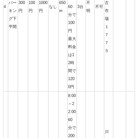
パー
300
100
1000
650
不
古
4
なし
60
3台
不可
キン
円
円
円
m
明
市
分で
グ下
場
100
平間
１
円
７
最大
７
料金
５
は1
2時
間で
120
0円
8:00
～2
2:00
60
分で
川
200