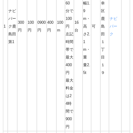
60
幅1.
幸
ナビ
分で
9
区
パー
100
m・
鹿
ナビ
300
100
0900
400
100
16
1
ク鹿
円
高
可
島
パー
円
円
円
円
m
台
島田
左記
さ2.
田
ク
第1
時間
1
１
帯で
m・
丁
最大
重
目
400
量2.
１
円
5t
９
最大
料金
は2
4時
間で
900
円