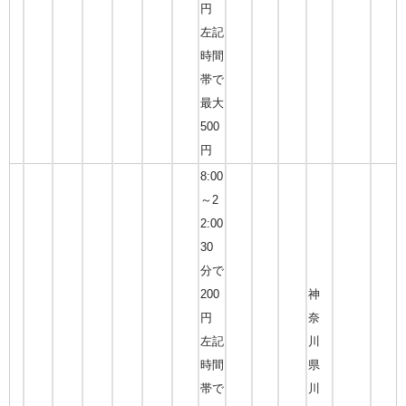
円
左記
時間
帯で
最大
500
円
8:00
～2
2:00
30
分で
200
神
円
奈
左記
川
時間
県
帯で
川