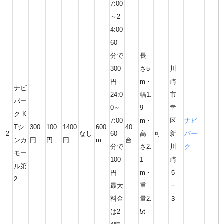
7:00
～2
4:00
60
分で
長
300
さ5
川
円
m・
崎
ナビ
24:0
幅1.
市
パー
0～
9
幸
ク K
7:00
m・
区
ナビ
Tシ
300
100
1400
600
40
2
なし
60
高
可
新
パー
ンカ
円
円
円
m
台
分で
さ2.
川
ク
モー
100
1
崎
ル第
円
m・
５
2
最大
重
－
料金
量2.
３
は2
5t