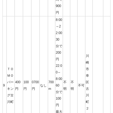
900
円
8:00
～2
2:00
30
分で
200
川
円
崎
22:0
ＴＯ
市
0～
ＭＯ
幸
8:00
パー
400
100
0700
700
不
不
区
9
なし
60
不可
キン
円
円
円
m
明
明
古
分で
グ古
川
100
川町
町
円
２
最大