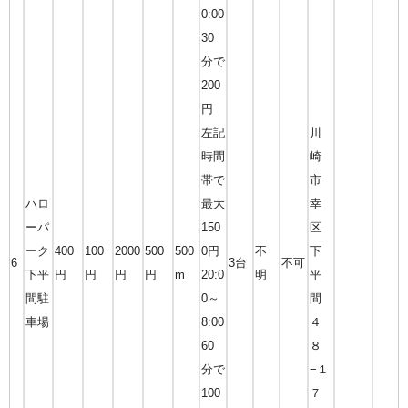
0:00
30
分で
200
円
左記
川
時間
崎
帯で
市
ハロ
最大
幸
ーパ
150
区
ーク
400
100
2000
500
500
0円
不
下
6
3台
不可
下平
円
円
円
円
m
20:0
明
平
間駐
0～
間
車場
8:00
４
60
８
分で
−１
100
７