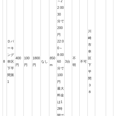
～2
2:00
30
分で
200
川
円
崎
Ｄパ
22:0
市
ーキ
0～
幸
ング
8:00
400
100
1800
850
不
区
8
幸区
なし
60
3台
不可
円
円
円
m
明
下
下平
分で
平
間第
100
間
1
円
３
最大
８
料金
は1
2時
間で