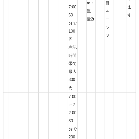
m・
目
7:00
ま
重
４
60
す
量2t
ー
分で
５
100
３
円
左記
時間
帯で
最大
300
円
7:00
～2
2:00
30
分で
200