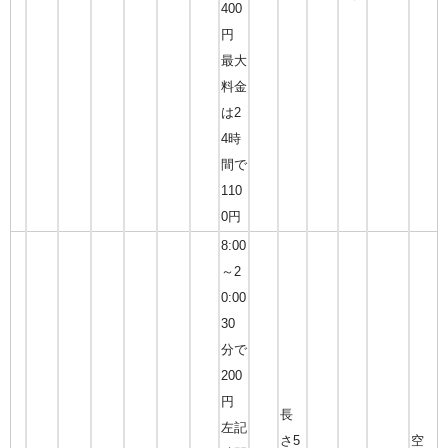
400
円
最大
料金
は2
4時
間で
110
0円
8:00
～2
0:00
30
分で
200
円
長
左記
さ5
空