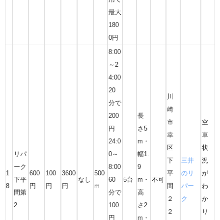
最大
180
0円
8:00
～2
4:00
20
川
分で
崎
200
長
市
空
円
さ5
幸
車
24:0
m・
区
状
リパ
0～
幅1.
下
三井
況
ーク
8:00
9
1
600
100
3600
500
平
のリ
が
下平
なし
60
5台
m・
不可
8
円
円
円
m
間
パー
わ
間第
分で
高
２
ク
か
2
100
さ2
２
り
円
m・