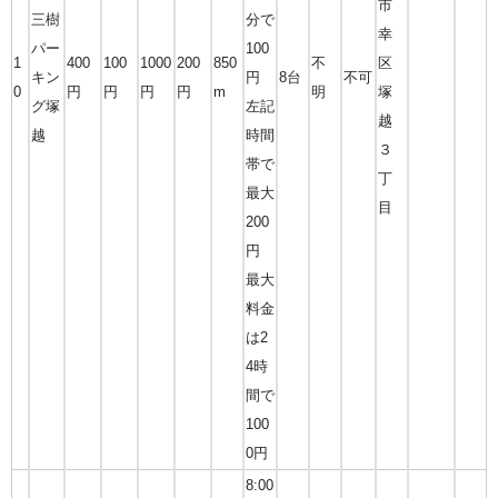
市
三樹
分で
幸
パー
100
1
400
100
1000
200
850
不
区
キン
円
8台
不可
0
円
円
円
円
m
明
塚
グ塚
左記
越
越
時間
３
帯で
丁
最大
目
200
円
最大
料金
は2
4時
間で
100
0円
8:00