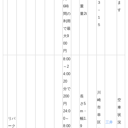
３
ま
6時
重
－
す
間の
量2t
１
利用
５
で最
大9
00
円
8:00
～2
4:00
20
分で
川
200
長
崎
空
円
さ5
市
車
24:0
m・
幸
状
リパ
0～
幅1.
区
三井
況
ーク
8:00
9