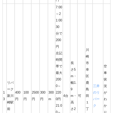
7:00
～2
1:00
30
分で
200
円
川
左記
崎
時間
長
市
帯で
空
さ5
幸
最大
車
m・
区
200
状
リパ
幅1.
鹿
0～
三井
況
ーク
9
島
1
400
100
2500
300
300
220
のリ
が
新川
4台
m・
可
田
3
円
円
円
円
m
0円
パー
わ
崎駅
高
１
21:0
ク
か
前
さ2
丁
0～
り