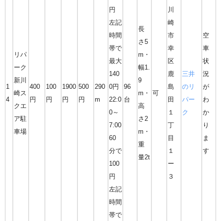
円
川
左記
崎
長
時間
市
空
さ5
帯で
幸
車
リパ
m・
最大
区
状
ーク
幅1.
140
鹿
三井
況
新川
9
1
400
100
1900
500
290
0円
96
島
のリ
が
崎ス
m・
可
4
円
円
円
円
m
22:0
台
田
パー
わ
クエ
高
0～
１
ク
か
ア駐
さ2
7:00
丁
り
車場
m・
60
目
ま
重
分で
１
す
量2t
100
ー
円
３
左記
時間
帯で