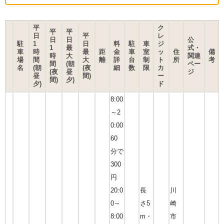
平
ク
平
平
日
平
レ
日
日
公
駐
1
日
料
駐
車
ジ
1
最
式・
車
時
最
距
金
車
室
ッ
住
備
時
大
関連
場
間
大
離
詳
台
制
ト
所
考
間
(朝
ペー
名
(朝
(夜
細
数
限
カ
(夜
昼
ジ
昼
間)
ー
間)
夕)
夕)
ド
8:00
～2
0:00
60
分で
300
円
20:0
長
川
0～
さ5
崎
8:00
m・
市