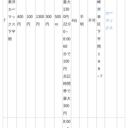
東洋
最大
崎
カー
130
市
カー
マッ
400
100
1300
300
500
0円
不
幸
7
4台
不可
マッ
クス
円
円
円
円
m
22:0
明
区
クス
下平
0～
下
間
8:00
平
60
間
分で
１
100
８
円
８
左記
−７
時間
帯で
最大
300
円
8:00