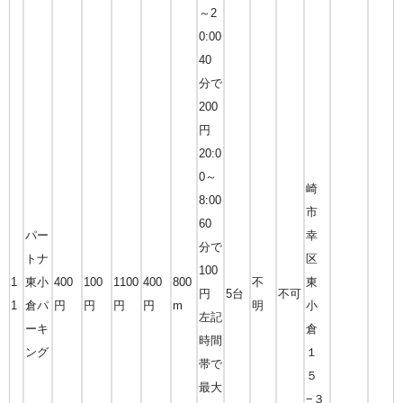
～2
0:00
40
分で
200
円
20:0
0～
崎
8:00
市
60
パー
幸
分で
トナ
区
100
1
東小
400
100
1100
400
800
不
東
円
5台
不可
1
倉パ
円
円
円
円
m
明
小
左記
ーキ
倉
時間
ング
１
帯で
５
最大
−３