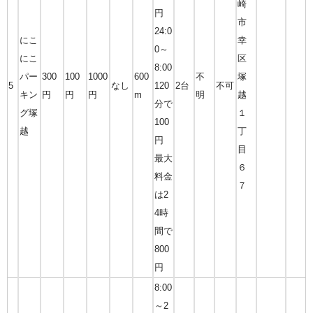
崎
円
市
24:0
にこ
幸
0～
にこ
区
8:00
パー
300
100
1000
600
不
塚
5
なし
120
2台
不可
キン
円
円
円
m
明
越
分で
グ塚
１
100
越
丁
円
目
最大
６
料金
７
は2
4時
間で
800
円
8:00
～2