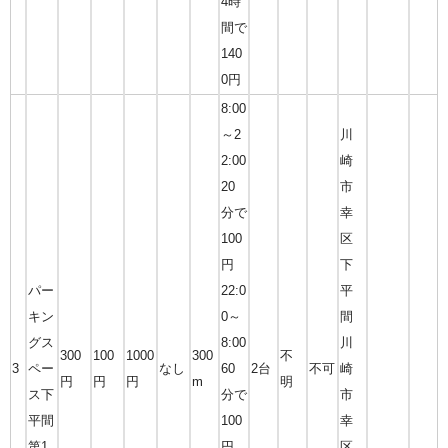
4時
間で
140
0円
8:00
～2
川
2:00
崎
20
市
分で
幸
100
区
円
下
パー
22:0
平
キン
0～
間
グス
8:00
川
300
100
1000
300
不
3
ペー
なし
60
2台
不可
崎
円
円
円
m
明
ス下
分で
市
平間
100
幸
第1
円
区