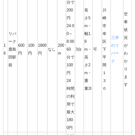
分で
200
長
川
空
円
さ5
崎
車
24:0
m・
市
状
リパ
0～
幅1.
幸
三井
況
ーク
8:00
9
区
1
600
100
1800
200
のリ
が
鹿島
なし
60
3台
m・
可
下
6
円
円
円
m
パー
わ
田駅
分で
高
平
ク
か
前
100
さ2
間
り
円
m・
１
ま
24
重
３
す
時間
量2t
０
の利
用で
最大
180
0円