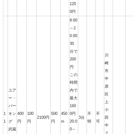
120
0円
8:00
～2
0:00
30
分で
川
200
崎
円
市
この
中
時間
原
ユア
内で
区
ー・
最大
上
パー
160
小
1
キン
400
100
500
450
0円
不
不
2100円
3台
田
1
グ
円
円
円
m
20:0
明
可
中
武蔵
0～
２