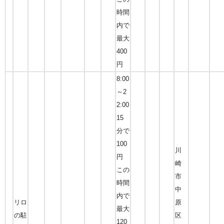
時間
内で
最大
400
円
8:00
～2
2:00
15
分で
100
川
円
崎
この
市
時間
中
内で
リロ
原
最大
の駐
区
120