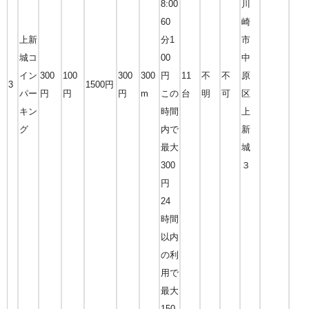
8:00
川
60
崎
上新
分1
市
城コ
00
中
イン
300
100
300
300
円
11
不
不
原
3
1500円
パー
円
円
円
m
この
台
明
可
区
キン
時間
上
グ
内で
新
最大
城
300
３
円
24
時間
以内
の利
用で
最大
150