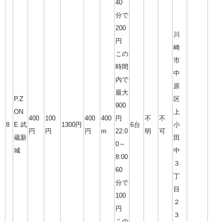
40
分で
200
川
円
崎
この
市
時間
中
内で
原
最大
P.Z
区
900
ON
上
400
100
400
400
円
不
不
8
E 武
1300円
6台
小
円
円
円
m
22:0
明
可
蔵新
田
0～
城
中
8:00
３
60
丁
分で
目
100
２
円
３
この