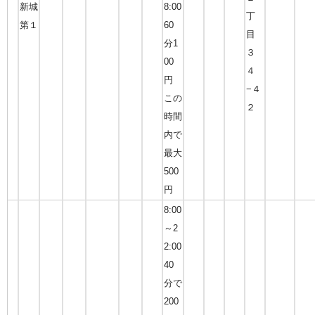
新城
8:00
丁
第１
60
目
分1
３
00
４
円
−４
この
２
時間
内で
最大
500
円
8:00
～2
2:00
40
分で
200