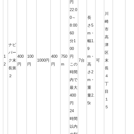
円
22:0
川
0～
長
崎
8:00
さ5
市
60
m・
高
分1
幅1.
ナビ
津
00
9
パー
区
1
400
100
400
750
円
m・
ク末
1000円
7台
可
末
2
円
円
円
m
この
高
長第
長
時間
さ2
２
４
内で
m・
丁
最大
重
目
400
量2.
１
円
5t
５
24
時間
以内