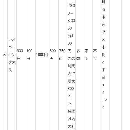
川
20:0
崎
0～
市
8:00
高
60
津
分1
レオ
区
00
パー
末
300
100
300
750
円
多
不
不
5
キン
1000円
長
円
円
円
m
この
数
明
可
グ末
４
時間
長
丁
内で
目
最大
１
300
４
円
−２
24
４
時間
以内
の利