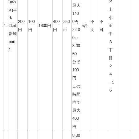
mov
区
最大
e pa
上
140
rk
小
200
100
400
350
0円
不
不
1
武蔵
1800円
5台
田
円
円
円
m
22:0
明
可
新城
中
0～
part
３
8:00
1
丁
60
目
分で
２
100
４
円
−１
この
６
時間
内で
最大
400
円
8:00