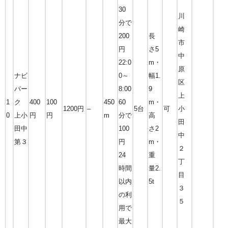
30
川
分で
崎
200
長
市
円
さ5
中
22:0
m・
原
ナビ
0～
幅1.
区
パー
8:00
9
上
1
ク
400
100
450
60
m・
1200円
–
5台
可
小
0
上小
円
円
m
分で
高
田
田中
100
さ2
中
第３
円
m・
２
24
重
丁
時間
量2.
目
以内
5t
３
の利
５
用で
最大