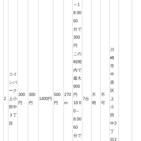
～1
8:00
60
分で
300
円
川
この
崎
時間
市
内で
コイ
中
最大
ンパ
原
900
ーク
区
300
300
500
270
円
不
不
2
上小
1400円
7台
上
円
円
円
m
18:0
明
可
田中
小
0～
３丁
田
8:00
目
中3
60
丁
分で
目2