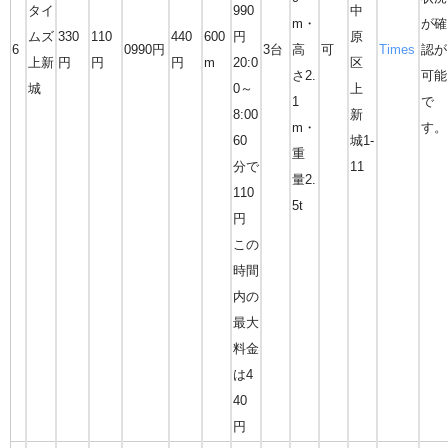
タイ
990
中
m・
が確
ムズ
330
110
440
600
円
原
6
0990円
3台
高
可
Times
認が
上新
円
円
円
m
20:0
区
さ2.
可能
城
0～
上
1
で
8:00
新
m・
す。
60
城1-
重
分で
11
量2.
110
5t
円
この
時間
内の
最大
料金
は4
40
円