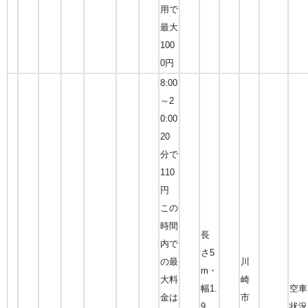
用で
最大
100
0円
8:00
～2
0:00
20
分で
110
円
この
時間
長
内で
さ5
の最
川
m・
大料
崎
幅1.
空車
金は
市
9
状況