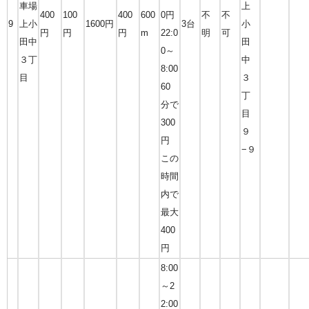
車場
上
400
100
400
600
0円
不
不
9
上小
1600円
3台
小
円
円
円
m
22:0
明
可
田中
田
0～
３丁
中
8:00
目
３
60
丁
分で
目
300
９
円
−９
この
時間
内で
最大
400
円
8:00
～2
2:00