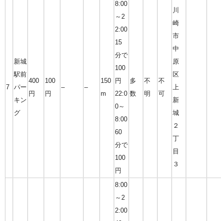
8:00
川
～2
崎
2:00
市
15
中
分で
新城
原
100
駅前
区
400
100
150
円
多
不
不
7
パー
–
–
上
円
円
m
22:0
数
明
可
キン
新
0～
グ
城
8:00
２
60
丁
分で
目
100
３
円
8:00
～2
2:00