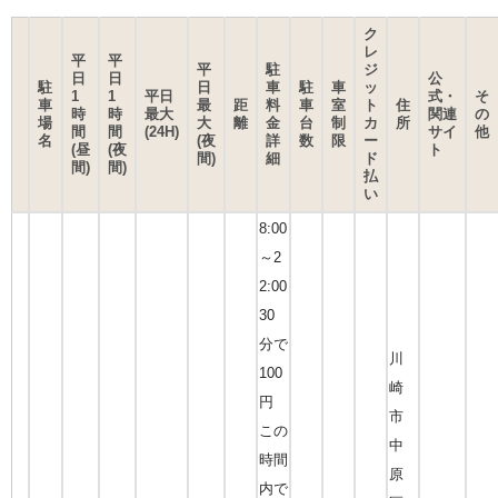
ク
レ
平
平
平
駐
ジ
日
日
公
駐
日
車
駐
車
ッ
1
1
平日
式・
そ
車
最
距
料
車
室
ト
住
時
時
最大
関連
の
場
大
離
金
台
制
カ
所
間
間
(24H)
サイ
他
名
(夜
詳
数
限
ー
(昼
(夜
ト
間)
細
ド
間)
間)
払
い
8:00
～2
2:00
30
分で
川
100
崎
円
市
この
中
時間
原
内で