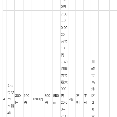
0円
7:00
～2
0:00
20
分で
100
円
この
川
時間
崎
内で
市
最大
高
ショ
900
津
ウワ
300
100
300
550
円
不
不
区
4
パー
1200円
9台
円
円
円
m
20:0
明
可
２
ク新
0～
６
城
7:00
末