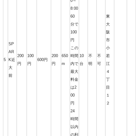
0～
8:00
60
東
分で
大
100
阪
円
市
SP
この
小
AR
200
100
200
650
時間
10
不
不
若
5
K近
600円
円
円
円
m
内で
台
明
可
江
大
最大
４
前
料金
丁
は2
目
00
１
円
２
24
時間
以内
の利