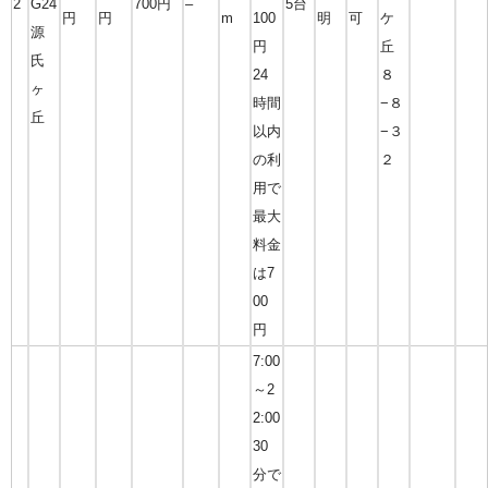
2
G24
700円
–
5台
円
円
m
100
明
可
ケ
源
円
丘
氏
24
８
ヶ
時間
−８
丘
以内
−３
の利
２
用で
最大
料金
は7
00
円
7:00
～2
2:00
30
分で