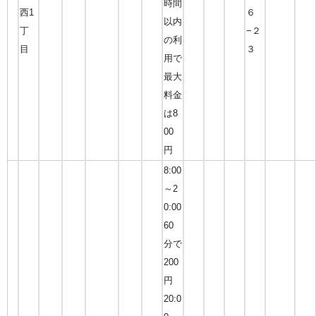
時間
西1
６
以内
丁
−２
の利
目
３
用で
最大
料金
は8
00
円
8:00
～2
0:00
60
分で
200
円
20:0