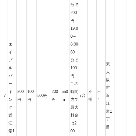
分で
200
円
19:0
0～
エ
8:00
イ
60
ブ
分で
東
ル
100
大
パ
円
阪
ー
この
市
キ
200
100
200
550
時間
不
不
7
500円
7台
近
ン
円
円
円
m
内で
明
可
江
グ
最大
道1
近
料金
丁
江
は2
目
堂1
00