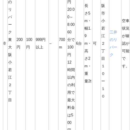
の
円
長
阪
リ
20:0
さ5
市
パ
0～
m・
小
空車
ー
8:00
幅1.
若
状況
ク
60
三井
9
江
が確
東
200
100
999円
700
分で
のリ
8
–
6台
m・
可
２
認が
大
円
円
以上
m
100
パー
高
丁
可能
阪
円
ク
さ2
目
で
小
12
m・
１
す。
若
時間
重
０
江
以内
量2t
ー
２
の利
１
丁
用で
０
目
最大
料金
は5
00