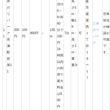
井
長
阪
20:0
の
さ5
市
0～
リ
m・
菱
空車
8:00
パ
幅1.
屋
状況
60
三井
ー
9
西
が確
1
200
100
130
分で
のリ
ク
800円
–
7台
m・
可
１
認が
1
円
円
m
100
パー
長
高
丁
可能
円
ク
瀬
さ2
目
で
24
駅
m・
１
す。
時間
前
重
９
以内
第1
量2t
ー
の利
1
１
用で
７
最大
料金
は8
00
円