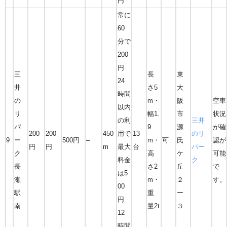
円
常に
60
分で
200
円
三
長
東
24
井
さ5
大
時間
の
m・
阪
空車
以内
リ
幅1.
市
状況
の利
三井
パ
9
源
が確
200
200
450
用で
13
のリ
9
ー
500円
–
m・
可
氏
認が
円
円
m
最大
台
パー
ク
高
ケ
可能
料金
ク
長
さ2
丘
で
は5
瀬
m・
２
す。
00
駅
重
ー
円
南
量2t
３
12
時間