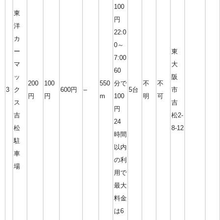
100
東
円
洋
22:0
カ
0～
ー
東
7:00
マ
大
60
ッ
阪
200
100
550
分で
不
不
3
ク
600円
–
5台
市
円
円
m
100
明
可
ス
吉
円
吉
松2-
24
松
8-12
時間
駐
以内
車
の利
場
用で
最大
料金
は6