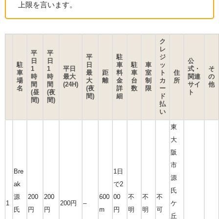
上限を言います。
ク
レ
平
平
平
駐
ジ
日
日
公
駐
日
車
駐
車
ッ
1
1
平日
式・
そ
車
最
距
料
車
室
ト
住
時
時
最大
関連
の
場
大
離
金
台
制
カ
所
間
間
(24H)
サイ
他
名
(夜
詳
数
限
ー
(昼
(夜
ト
間)
細
ド
間)
間)
払
い
東
大
阪
市
Bre
1日
源
ak
で2
氏
源
200
200
600
00
不
不
不
1
200円
–
ケ
氏
円
円
m
円
明
明
可
丘