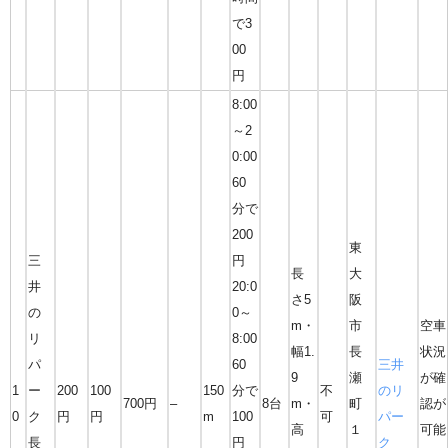
で3
00
円
8:00
～2
0:00
60
分で
200
東
三
円
長
大
井
20:0
さ5
阪
の
0～
m・
市
空車
リ
8:00
幅1.
長
状況
パ
60
三井
9
瀬
が確
1
ー
200
100
150
分で
不
のリ
700円
–
8台
m・
町
認が
0
ク
円
円
m
100
可
パー
高
１
可能
長
円
ク