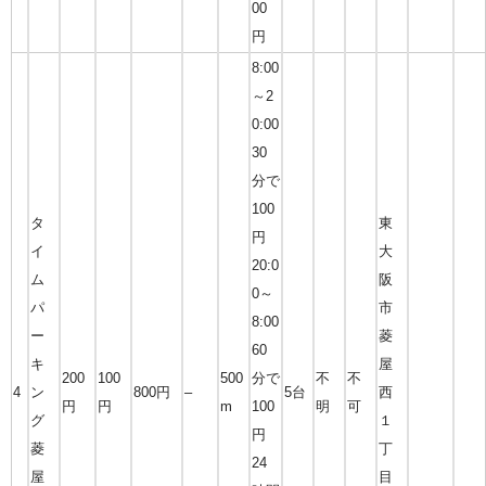
00
円
8:00
～2
0:00
30
分で
100
タ
東
円
イ
大
20:0
ム
阪
0～
パ
市
8:00
ー
菱
60
キ
屋
200
100
500
分で
不
不
4
ン
800円
–
5台
西
円
円
m
100
明
可
グ
１
円
菱
丁
24
屋
目