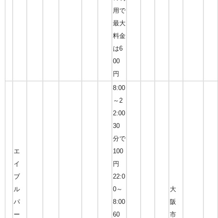
用で
最大
料金
は6
00
円
8:00
～2
2:00
30
分で
エ
100
イ
円
ブ
22:0
ル
0～
大
パ
8:00
阪
ー
60
市