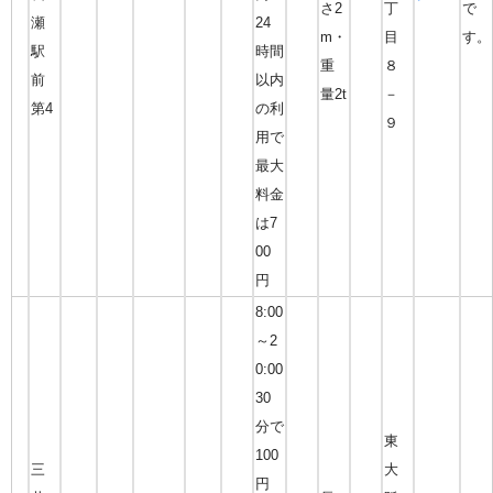
さ2
丁
で
瀬
24
m・
目
す。
駅
時間
重
８
前
以内
量2t
－
第4
の利
９
用で
最大
料金
は7
00
円
8:00
～2
0:00
30
分で
東
100
三
大
円