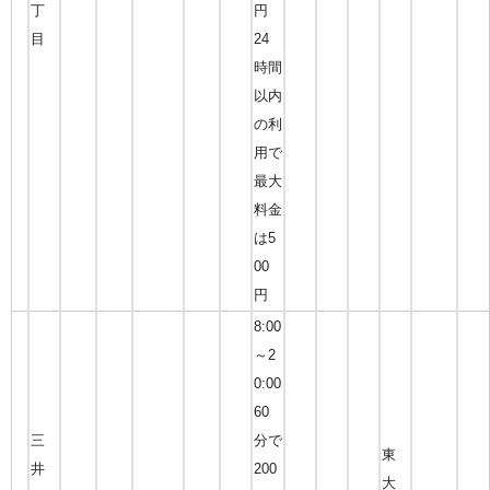
丁
円
目
24
時間
以内
の利
用で
最大
料金
は5
00
円
8:00
～2
0:00
60
三
分で
東
井
200
大