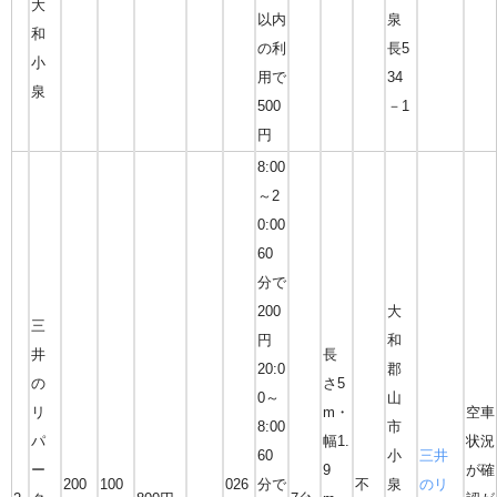
大
以内
泉
和
の利
長5
小
用で
34
泉
500
－1
円
8:00
～2
0:00
60
分で
200
大
三
円
和
井
長
20:0
郡
の
さ5
0～
山
リ
m・
空車
8:00
市
パ
幅1.
状況
60
小
三井
ー
9
が確
200
100
026
分で
不
泉
のリ