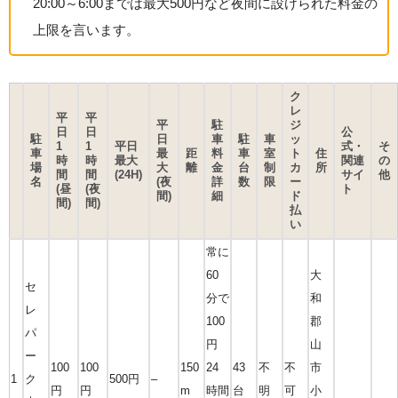
20:00～6:00までは最大500円など夜間に設けられた料金の
上限を言います。
ク
レ
平
平
平
駐
ジ
日
日
公
駐
日
車
駐
車
ッ
1
1
平日
式・
そ
車
最
距
料
車
室
ト
住
時
時
最大
関連
の
場
大
離
金
台
制
カ
所
間
間
(24H)
サイ
他
名
(夜
詳
数
限
ー
(昼
(夜
ト
間)
細
ド
間)
間)
払
い
常に
60
大
セ
分で
和
レ
100
郡
パ
円
山
ー
100
100
150
24
43
不
不
市
1
ク
500円
–
円
円
m
時間
台
明
可
小