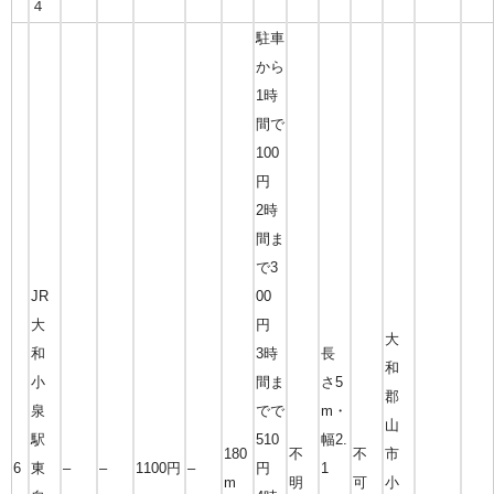
４
駐車
から
1時
間で
100
円
2時
間ま
で3
JR
00
大
円
大
和
3時
長
和
小
間ま
さ5
郡
泉
でで
m・
山
駅
510
幅2.
180
不
不
市
6
東
–
–
1100円
–
円
1
m
明
可
小