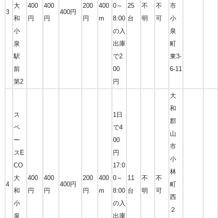
大
400
400
200
400
0～
25
不
不
市
3
400円
和
円
円
円
m
8:00
台
明
可
小
小
の入
泉
泉
出庫
町
駅
で2
東3-
前
00
6-11
第2
円
大
和
ス
1日
郡
ペ
で4
山
ー
00
市
スE
円
小
CO
17:0
林
大
400
400
200
400
0～
11
不
不
4
400円
町
和
円
円
円
m
8:00
台
明
可
西
小
の入
２
泉
出庫