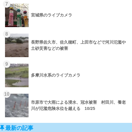
7
宮城県のライブカメラ
8
長野県佐久市、佐久穂町、上田市などで河川氾濫や
土砂災害などの被害
9
多摩川水系のライブカメラ
10
市原市で大雨による浸水、冠水被害 村田川、養老
川が氾濫危険水位を越える 10/25
最新の記事