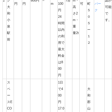
2
ク
800円
–
7台
m・
認が
円
円
m
100
可
町
パー
大
高
可能
円
５
ク
和
さ2
で
24
０
小
m・
す。
時間
５
泉
重
以内
ー
駅
量2t
の利
１
前
用で
２
最大
料金
は8
00
円
ス
1日
ペ
で4
大
ー
00
和
スE
円
郡
CO
17:0
山