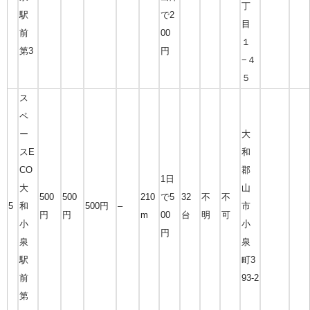
丁
駅
で2
目
前
00
１
第3
円
−４
５
ス
ペ
ー
大
スE
和
CO
郡
1日
大
山
500
500
210
で5
32
不
不
5
和
500円
–
市
円
円
m
00
台
明
可
小
小
円
泉
泉
駅
町3
前
93-2
第