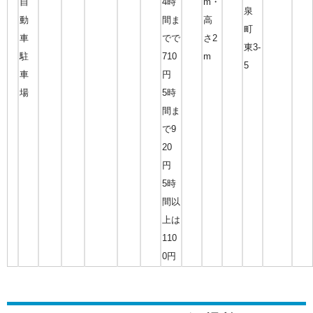
自
4時
m・
泉
動
間ま
高
町
車
でで
さ2
東3-
駐
710
m
5
車
円
場
5時
間ま
で9
20
円
5時
間以
上は
110
0円