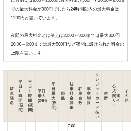
にも例えば8:00～20:00の最大料金が900円で20:00～8:00ま
での最大料金が300円でしたら24時間以内の最大料金は
1200円と書いています。
夜間の最大料金とは例えば22:00～9:00までは最大300円
20:00～6:00までは最大500円など夜間に設けられた料金の
上限を言います。
ク
レ
平
平
平
駐
ジ
日
日
公
駐
日
車
駐
車
ッ
1
1
平日
式・
そ
車
最
距
料
車
室
ト
住
時
時
最大
関連
の
場
大
離
金
台
制
カ
所
間
間
(24H)
サイ
他
名
(夜
詳
数
限
ー
(昼
(夜
ト
間)
細
ド
間)
間)
払
い
7:00