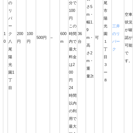
の
分で
尾
さ5
リ
100
市
m・
空車
パ
円
陽
幅1.
状況
ー
この
光
三井
9
が確
1
ク
200
100
600
時間
36
園
のリ
500円
–
m・
可
認が
0
八
円
円
m
内で
台
１
パー
高
可能
尾
最大
丁
ク
さ2
で
陽
料金
目
m・
す。
光
は2
３
重
園1
00
ー
量2t
丁
円
８
目
24
時間
以内
の利
用で
最大