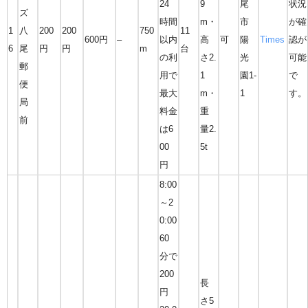
24
9
尾
状況
ズ
時間
m・
市
が確
1
八
200
200
750
11
600円
–
以内
高
可
陽
Times
認が
6
尾
円
円
m
台
の利
さ2.
光
可能
郵
用で
1
園1-
で
便
最大
m・
1
す。
局
料金
重
前
は6
量2.
00
5t
円
8:00
～2
0:00
60
分で
200
長
円
さ5