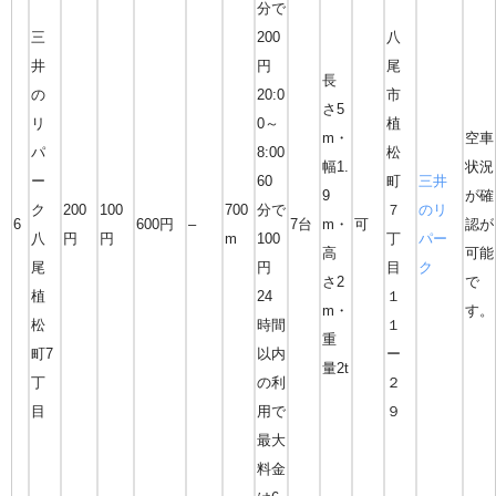
分で
三
200
八
井
円
尾
長
の
20:0
市
さ5
リ
0～
植
m・
空車
パ
8:00
松
幅1.
状況
ー
60
町
三井
9
が確
ク
200
100
700
分で
７
のリ
6
600円
–
7台
m・
可
認が
八
円
円
m
100
丁
パー
高
可能
尾
円
目
ク
さ2
で
植
24
１
m・
す。
松
時間
１
重
町7
以内
ー
量2t
丁
の利
２
目
用で
９
最大
料金