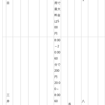
目
用で
最大
料金
は5
00
円
8:00
～2
0:00
60
分で
200
円
20:0
0～
三
8:00
井
60
八
長