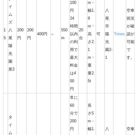
100
m・
イ
円
幅1.
八
空車
ム
24
9
尾
状況
ズ
時間
m・
市
が確
1
八
200
200
550
20
400円
–
以内
高
可
陽
Times
認が
5
尾
円
円
m
台
の利
さ2.
光
可能
陽
用で
1
園2-
で
光
最大
m・
1
す。
園
料金
重
第3
は4
量2.
00
5t
円
常に
60
長
分で
さ5
タ
200
m・
イ
円
幅1.
八
空車
ム