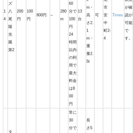
ズ
60
m・
市
が確
1
八
200
100
280
分で
13
800円
–
高
可
安
Times
認が
4
尾
円
円
m
100
台
さ2.
中
可能
陽
円
1
町2-
で
光
24
m・
4
す。
園
時間
重
第2
以内
量2.
の利
5t
用で
最大
料金
は8
00
円
常に
30
長
分で
さ5
タ