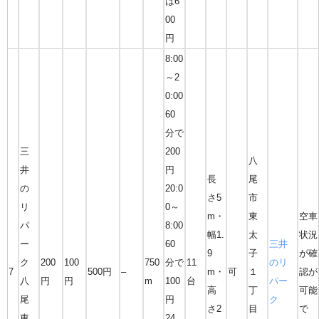
は6
00
円
8:00
～2
0:00
60
分で
三
200
八
井
円
長
尾
の
20:0
さ5
市
リ
0～
m・
東
空車
パ
8:00
幅1.
太
状況
ー
60
三井
9
子
が確
ク
200
100
750
分で
11
のリ
7
500円
–
m・
可
１
認が
八
円
円
m
100
台
パー
高
丁
可能
尾
円
ク
さ2
目
で
東
24