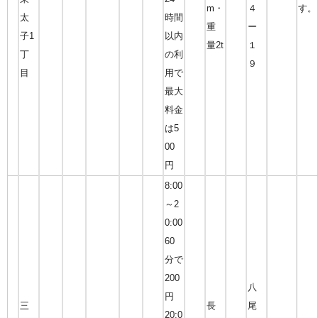
m・
４
す。
太
時間
重
ー
子1
以内
量2t
１
丁
の利
９
目
用で
最大
料金
は5
00
円
8:00
～2
0:00
60
分で
200
八
円
三
長
尾
20:0