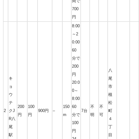
間で
700
円
8:00
～2
0:00
60
分で
200
八
円
キ
尾
20:0
ョ
市
0～
ウ
植
8:00
テ
松
200
100
150
60
不
不
2
クJ
900円
–
7台
町
円
円
m
分で
明
可
R八
４
100
尾
丁
円
駅
目
24