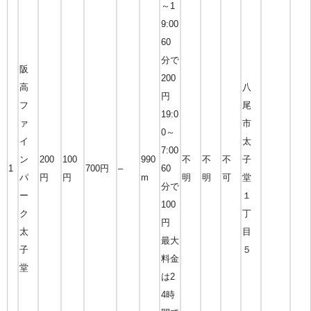
～1
9:00
60
分で
阪
200
高
八
円
フ
尾
19:0
ァ
市
0～
イ
太
7:00
ン
200
100
990
不
不
不
子
1
700円
–
60
パ
円
円
m
明
明
可
堂
分で
ー
１
100
ク
丁
円
太
目
最大
子
５
料金
堂
は2
4時