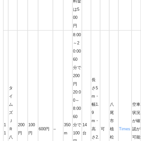
料金
は5
00
円
8:00
～2
0:00
60
分で
200
長
円
タ
さ5
20:0
イ
m・
0～
ム
幅1.
八
空車
8:00
ズ
9
尾
状況
60
Ｊ
m・
市
が確
1
200
100
350
分で
14
Ｒ
600円
–
高
可
植
Times
認が
1
円
円
m
100
台
八
さ2.
松
可能