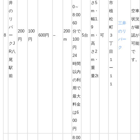
井
さ5
市
0～
の
m・
植
空車
8:00
リ
幅1.
松
状況
60
三井
パ
9
町
が確
200
100
200
分で
のリ
8
ー
600円
–
5台
m・
可
３
認が
円
円
m
100
パー
クJ
高
丁
可能
円
ク
R八
さ2
目
で
24
尾
m・
１
す。
時間
駅
重
ー
以内
前
量2t
１
の利
１
用で
最大
料金
は6
00
円
8:00