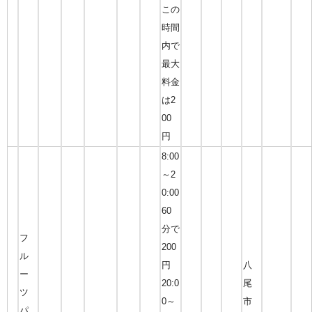
この
時間
内で
最大
料金
は2
00
円
8:00
～2
0:00
60
分で
フ
200
ル
円
八
ー
20:0
尾
ツ
0～
市
パ