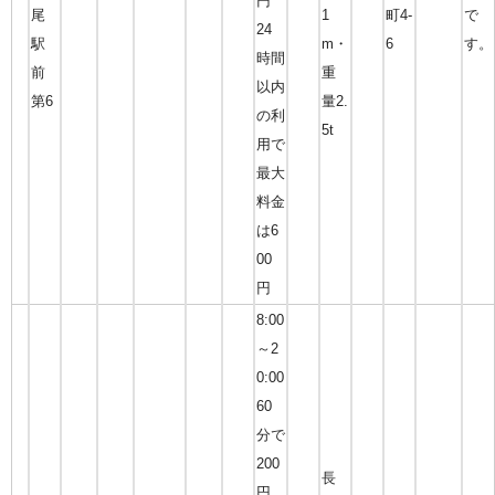
円
尾
1
町4-
で
24
駅
m・
6
す。
時間
前
重
以内
第6
量2.
の利
5t
用で
最大
料金
は6
00
円
8:00
～2
0:00
60
分で
200
長
円