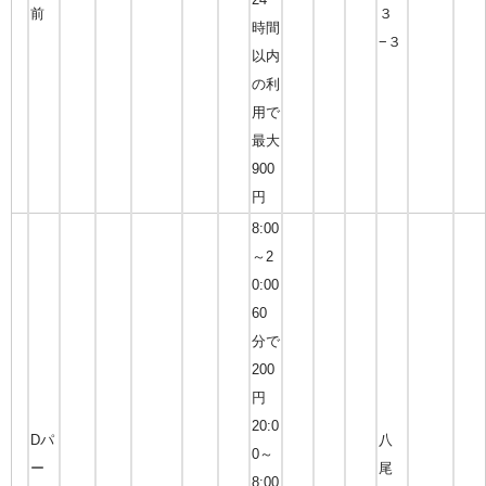
前
３
時間
−３
以内
の利
用で
最大
900
円
8:00
～2
0:00
60
分で
200
円
20:0
Dパ
八
0～
ー
尾
8:00