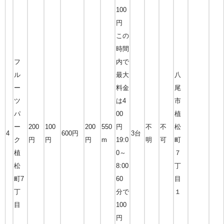
100
円
この
時間
フ
内で
ル
最大
八
ー
料金
尾
ツ
は4
市
パ
00
植
ー
200
100
200
550
円
不
不
松
4
600円
3台
ク
円
円
円
m
19:0
明
可
町
植
0～
７
松
8:00
丁
町7
60
目
丁
分で
１
目
100
円