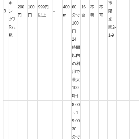
キ
市
200
100
999円
400
60
16
不
不
3
ン
–
陽
円
円
以上
m
分で
台
明
可
グJ
光
100
R八
園2-
円
尾
1-9
24
時間
以内
の利
用で
最大
100
0円
8:00
～1
9:00
30
分で