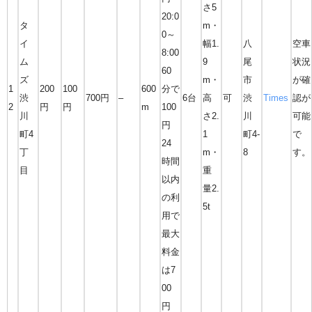
さ5
20:0
タ
m・
0～
イ
幅1.
八
空車
8:00
ム
9
尾
状況
60
ズ
m・
市
が確
1
200
100
600
分で
渋
700円
–
6台
高
可
渋
Times
認が
2
円
円
m
100
川
さ2.
川
可能
円
町4
1
町4-
で
24
丁
m・
8
す。
時間
目
重
以内
量2.
の利
5t
用で
最大
料金
は7
00
円