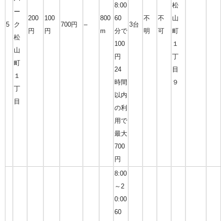
8:00
松
ー
200
100
800
60
不
不
山
5
ク
700円
–
3台
円
円
m
分で
明
可
町
松
100
１
山
円
丁
町
24
目
１
時間
９
丁
以内
目
の利
用で
最大
700
円
8:00
～2
0:00
60