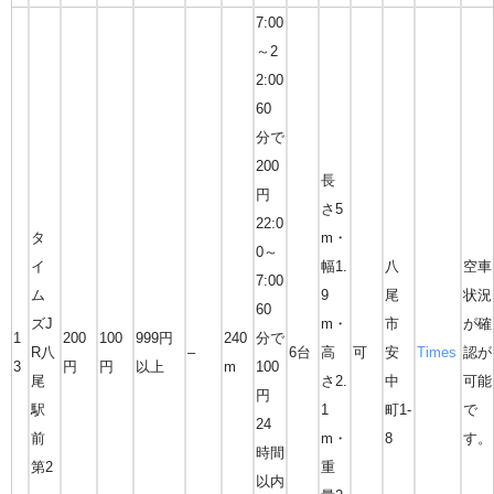
7:00
～2
2:00
60
分で
200
長
円
さ5
22:0
タ
m・
0～
イ
幅1.
八
空車
7:00
ム
9
尾
状況
60
ズJ
m・
市
が確
1
200
100
999円
240
分で
R八
–
6台
高
可
安
Times
認が
3
円
円
以上
m
100
尾
さ2.
中
可能
円
駅
1
町1-
で
24
前
m・
8
す。
時間
第2
重
以内