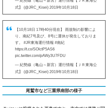
— 紀勢線（亀山～新宮）運行情報【ＪＲ東海公
式】 (@JRC_Kisei)
2019年10月18日
【10月18日 17時40分現在】 雨規制の影響によ
り、南紀7号及び、8号に運休が発生しておりま
す。
#JR東海運行情報
#南紀
https://t.co/SOlctP5AS6
pic.twitter.com/pAWy3U7FDU
— 紀勢線（亀山～新宮）運行情報【ＪＲ東海公
式】 (@JRC_Kisei)
2019年10月18日
尾鷲市など三重県南部の様子