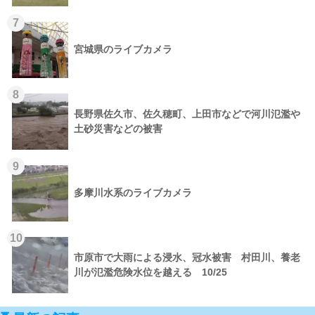
7
宮城県のライブカメラ
8
長野県佐久市、佐久穂町、上田市などで河川氾濫や
土砂災害などの被害
9
多摩川水系のライブカメラ
10
市原市で大雨による浸水、冠水被害 村田川、養老
川が氾濫危険水位を越える 10/25