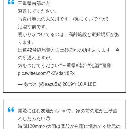
三重県南部の方
避難してください。
写真は地元の大又川です。(見にくいですが)
氾濫寸前です。
明かりがついてるのは、高齢施設と避難場所があ
ります。
国道42号線尾鷲方面土砂崩れの所もあります。今
の所通れますが。
気をつけてください
#三重県
#南部
#氾濫
#避難
pic.twitter.com/7k2VdsN8Fx
— あづさ (@aazu5a)
2019年10月18日
尾鷲に住む友達からlineで。家の前の道が土砂崩
れしたみたい😣
時間120mmの大雨は普段から雨に慣れてる地元の