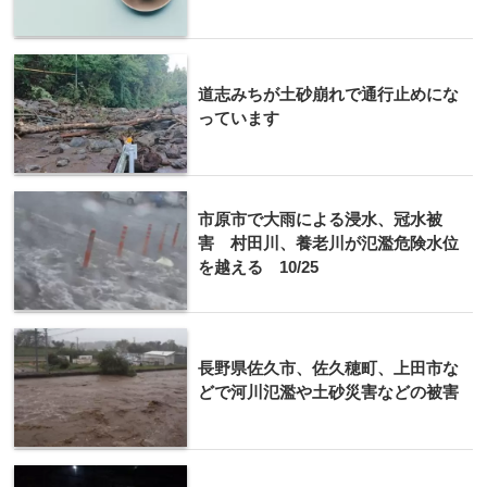
道志みちが土砂崩れで通行止めにな
っています
市原市で大雨による浸水、冠水被
害 村田川、養老川が氾濫危険水位
を越える 10/25
長野県佐久市、佐久穂町、上田市な
どで河川氾濫や土砂災害などの被害