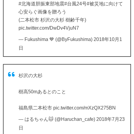
#北海道胆振東部地震
#台風24号
#被災地に向けて
心安らぐ画像を贈ろう
(二本松市 杉沢の大杉 樹齢千年)
pic.twitter.com/DwDv4VjuN7
— Fukushima 💙 (@ByFukushima)
2018年10月1
日
杉沢の大杉
樹高50mあるとのこと
福島県二本松市
pic.twitter.com/mXzQX275BN
— はるちゃん🐱 (@Haruchan_cafe)
2018年7月23
日