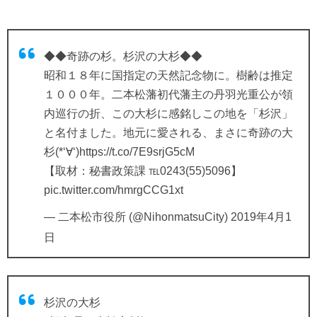
◆◆奇跡の杉。杉沢の大杉◆◆
昭和１８年に国指定の天然記念物に。樹齢は推定
１０００年。二本松藩初代藩主の丹羽光重公が領
内巡行の折、この大杉に感銘しこの地を「杉沢」
と名付ました。地元に愛される、まさに奇跡の大
杉(*‘∀‘)
https://t.co/7E9srjG5cM
【取材：秘書政策課 ℡0243(55)5096】
pic.twitter.com/hmrgCCG1xt
— 二本松市役所 (@NihonmatsuCity)
2019年4月1
日
杉沢の大杉