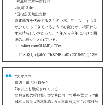
◽️福島県二本松市杉沢
◽️幹周13.4m
◽️国指定天然記念物
東北地方を代表するスギの巨木。年々少しずつ葉
が少くなってきているようで心配だが、相変わら
ず素晴らしい木だった。昨年から今年にかけて回
復の治療が行われている。
pic.twitter.com/3LMJFjaGDv
— 巨木巡り (@ihYoFIx874B4uID)
2019年1月12日
#スマスマ
毎週月曜の22時から、
7年以上も継続されている
復興支援の呼び掛け
#復興に向けて手を繋ごう
#東
日本大震災
#熊本地震
#西日本豪雨災害
#台風21号