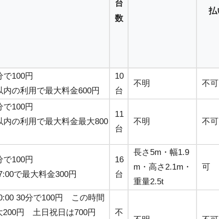
台
払
数
分で100円
10
不明
不可
以内の利用で最大料金600円
台
分で100円
11
以内の利用で最大料金最大800
不明
不可
台
長さ5m・幅1.9
分で100円
16
m・高さ2.1m・
可
～7:00で最大料金300円
台
重量2.5t
20:00 30分で100円 この時間
200円 土日祝日は700円
不