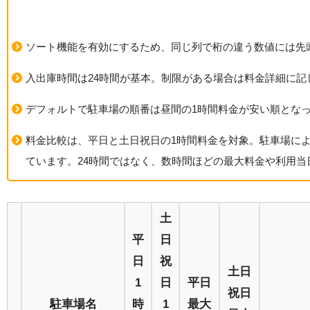
ソート機能を有効にするため、同じ列で桁の違う数値には先
入出庫時間は24時間が基本。制限がある場合は料金詳細に記
デフォルトで駐車場の順番は昼間の1時間料金が安い順とな
料金比較は、平日と土日祝日の1時間料金を対象。駐車場に
ています。24時間ではなく、数時間ほどの最大料金や利用
土
平
日
日
祝
土日
1
日
平日
祝日
駐車場名
時
1
最大