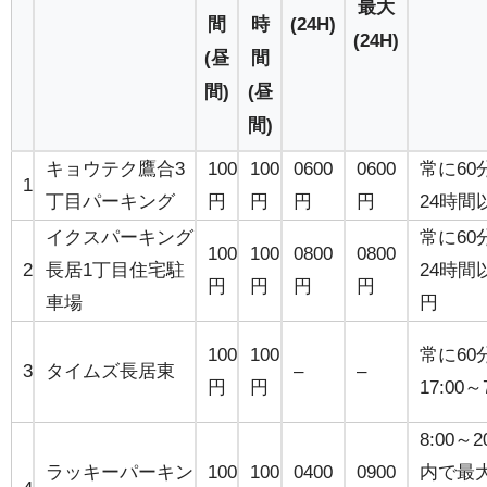
最大
間
時
(24H)
(24H)
(昼
間
間)
(昼
間)
キョウテク鷹合3
100
100
0600
0600
常に60
1
丁目パーキング
円
円
円
円
24時間
イクスパーキング
常に60
100
100
0800
0800
2
長居1丁目住宅駐
24時間
円
円
円
円
車場
円
100
100
常に60
3
タイムズ長居東
–
–
円
円
17:00
8:00～
ラッキーパーキン
100
100
0400
0900
内で最大