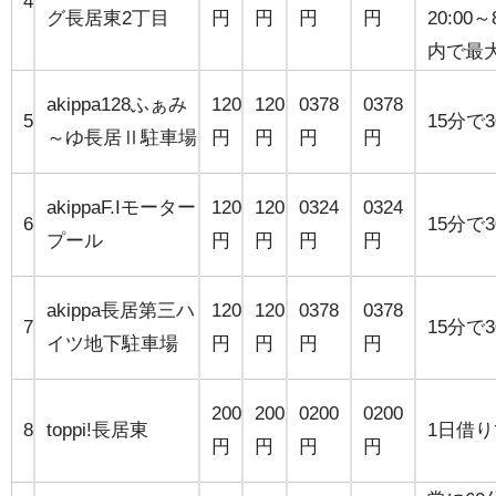
4
グ長居東2丁目
円
円
円
円
20:00
内で最大
akippa128ふぁみ
120
120
0378
0378
5
15分で
～ゆ長居Ⅱ駐車場
円
円
円
円
akippaF.Iモーター
120
120
0324
0324
6
15分で
プール
円
円
円
円
akippa長居第三ハ
120
120
0378
0378
7
15分で
イツ地下駐車場
円
円
円
円
200
200
0200
0200
8
toppi!長居東
1日借り
円
円
円
円