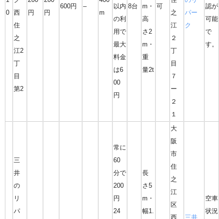
600円
–
以内
8台
m・
可
認が
0
西
円
円
m
之
パー
の利
高
可能
住
江
ク
用で
さ2
で
之
２
最大
m・
す。
江2
丁
料金
重
丁
目
は6
量2t
目
７
00
第2
ー
円
２
１
大
阪
常に
市
三
60
住
井
分で
長
之
の
200
さ5
江
リ
円
m・
空車
区
パ
24
幅1.
状況
西
三井