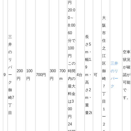
円
20:0
0～
大
8:00
阪
60
市
三
長
分で
住
井
さ5
100
之
の
m・
空車
円
江
リ
幅1.
状況
この
区
三井
パ
9
が確
200
100
300
700
時間
御
のリ
9
ー
700円
4台
m・
可
認が
円
円
円
m
内の
崎
パー
ク
高
可能
最大
７
ク
御
さ2
で
料金
丁
崎7
m・
す。
は3
目
丁
重
00
１
目
量2t
円
ー
24
２