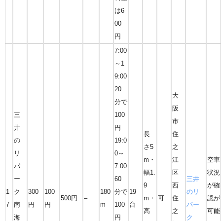
は6
00
円
7:00
～1
9:00
20
大
分で
阪
三
100
市
井
円
長
住
の
19:0
さ5
之
リ
0～
m・
江
空車
パ
7:00
幅1.
区
状況
ー
60
三井
9
西
が確
1
ク
300
100
180
分で
19
のリ
500円
–
m・
可
住
認が
7
南
円
円
m
100
台
パー
高
之
可能
海
円
ク