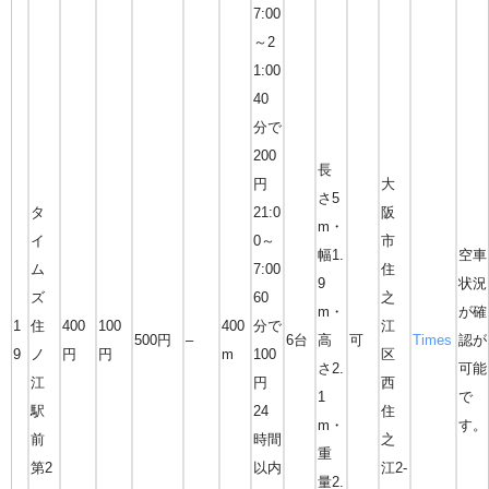
7:00
～2
1:00
40
分で
200
長
円
大
さ5
タ
21:0
阪
m・
イ
0～
市
幅1.
空車
ム
7:00
住
9
状況
ズ
60
之
m・
が確
1
住
400
100
400
分で
江
500円
–
6台
高
可
Times
認が
9
ノ
円
円
m
100
区
さ2.
可能
江
円
西
1
で
駅
24
住
m・
す。
前
時間
之
重
第2
以内
江2-
量2.