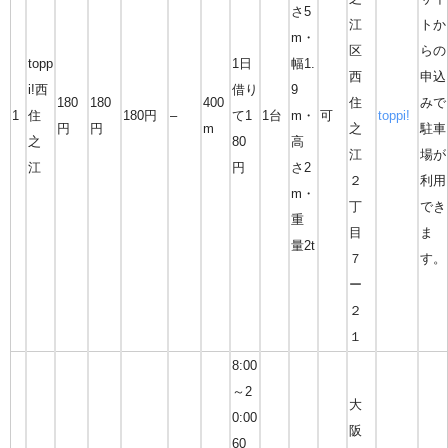
さ5
江
トか
m・
区
らの
topp
1日
幅1.
西
申込
i!西
借り
9
180
180
400
住
みで
1
住
180円
–
て1
1台
m・
可
toppi!
円
円
m
之
駐車
之
80
高
江
場が
江
円
さ2
２
利用
m・
丁
でき
重
目
ま
量2t
７
す。
ー
２
１
8:00
～2
大
0:00
阪
60