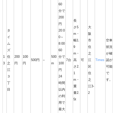
60
分で
200
長
円
さ5
大
タ
20:0
m・
阪
イ
0～
幅1.
市
空車
ム
8:00
9
住
状況
ズ
60
m・
之
が確
1
住
200
100
500
分で
500円
–
7台
高
可
江
Times
認が
3
之
円
円
m
100
さ2.
区
可能
江
円
1
住
で
３
24
m・
之
す。
丁
時間
重
江3-
目
以内
量2.
2
の利
5t
用で
最大