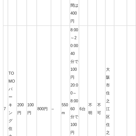
間は
400
円
8:00
～2
0:00
40
分で
100
大
TO
円
阪
MO
20:0
市
パ
0～
住
ー
8:00
之
キ
200
100
550
不
不
7
800円
–
60
6台
江
ン
円
円
m
明
可
分で
区
グ
100
住
住
円
之