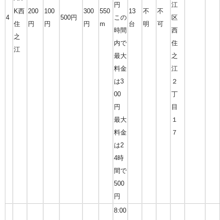
円
江
K西
200
100
300
550
13
不
不
4
500円
この
区
住
円
円
円
m
台
明
可
時間
西
之
内で
住
江
最大
之
料金
江
は3
２
00
丁
円
目
最大
１
料金
７
は2
4時
間で
500
円
8:00