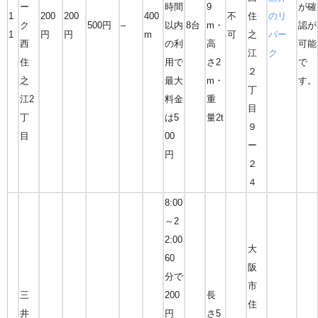
ー
時間
9
が確
1
200
200
400
不
住
のリ
ク
500円
–
以内
8台
m・
認が
1
円
円
m
可
之
パー
西
の利
高
可能
江
ク
住
用で
さ2
で
２
之
最大
m・
す。
丁
江2
料金
重
目
丁
は5
量2t
９
目
00
ー
円
２
４
8:00
～2
2:00
大
60
阪
分で
市
三
200
長
住
井
円
さ5