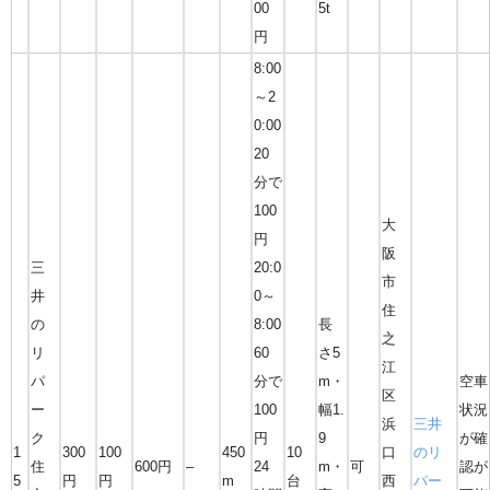
00
5t
円
8:00
～2
0:00
20
分で
100
大
円
阪
三
20:0
市
井
0～
住
の
8:00
長
之
リ
60
さ5
江
パ
分で
m・
空車
区
ー
100
幅1.
状況
浜
三井
ク
円
9
が確
1
300
100
450
10
口
のリ
住
600円
–
24
m・
可
認が
5
円
円
m
台
西
パー