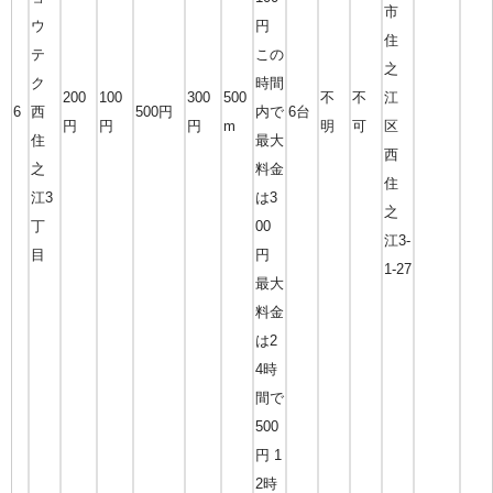
市
ウ
円
住
テ
この
之
ク
時間
200
100
300
500
不
不
江
6
西
500円
内で
6台
円
円
円
m
明
可
区
住
最大
西
之
料金
住
江3
は3
之
丁
00
江3-
目
円
1-27
最大
料金
は2
4時
間で
500
円 1
2時