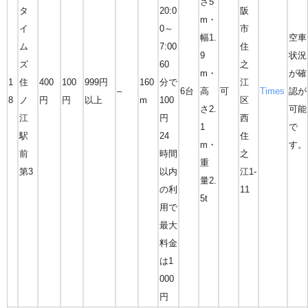
さ5
タ
20:0
阪
m・
イ
0～
市
幅1.
空車
ム
7:00
住
9
状況
ズ
60
之
m・
が確
1
住
400
100
999円
160
分で
江
–
6台
高
可
Times
認が
8
ノ
円
円
以上
m
100
区
さ2.
可能
江
円
西
1
で
駅
24
住
m・
す。
前
時間
之
重
第3
以内
江1-
量2.
の利
11
5t
用で
最大
料金
は1
000
円