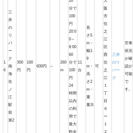
20
大
分で
阪
三
100
市
井
円
住
の
長
20:0
之
リ
さ5
0～
江
パ
m・
空車
8:00
区
ー
幅1.
状況
60
西
三井
ク
9
が確
1
300
100
260
分で
11
住
のリ
南
600円
–
m・
可
認が
6
円
円
m
100
台
之
パー
海
高
可能
円
江
ク
住
さ2
で
24
１
ノ
m・
す。
時間
丁
江
重
以内
目
駅
量2t
の利
６
前
用で
ー
第2
最大
１
料金
２