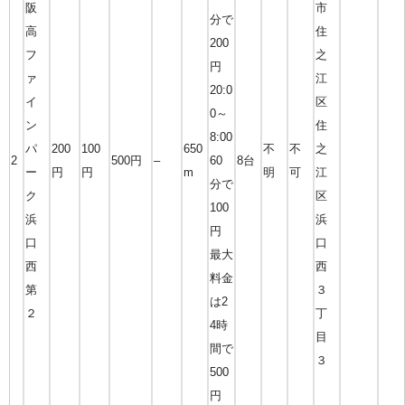
阪
市
分で
高
住
200
フ
之
円
ァ
江
20:0
イ
区
0～
ン
住
8:00
パ
200
100
650
不
不
之
2
500円
–
60
8台
ー
円
円
m
明
可
江
分で
ク
区
100
浜
浜
円
口
口
最大
西
西
料金
第
３
は2
２
丁
4時
目
間で
３
500
円