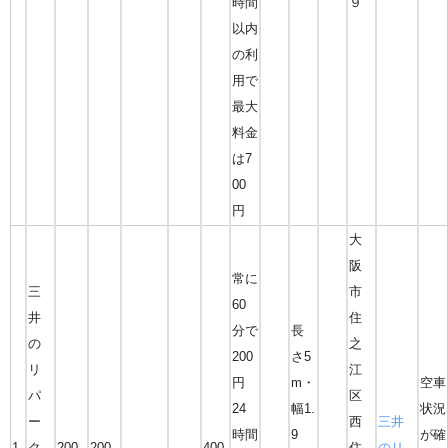
時間
９
以内
の利
用で
最大
料金
は7
00
円
大
阪
常に
三
市
60
井
住
分で
長
の
之
200
さ5
リ
江
円
m・
空車
パ
区
24
幅1.
状況
ー
西
三井
時間
9
が確
1
ク
200
200
400
住
のリ