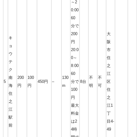
～2
0:00
60
分で
200
大
キ
円
阪
ョ
20:0
市
ウ
0～
住
テ
8:00
之
ク
60
江
南
200
100
130
不
不
5
450円
–
分で
8台
区
海
円
円
m
明
可
100
住
住
円
之
之
最大
江1
江
料金
丁
駅
は2
目4-
前
4時
49