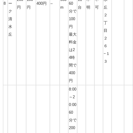
8
ー
400円
–
60
円
円
m
台
明
可
丘
ク
分で
２
清
100
丁
水
円
目
丘
最大
２
料金
６
は2
−１
4時
３
間で
400
円
8:00
～2
0:00
60
分で
200