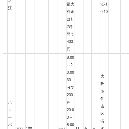
之
最大
江-1
江
料金
0-10
は1
2時
間で
400
円
8:00
～2
0:00
大
60
阪
分で
市
200
住
ハ
円
吉
ロ
20:0
区
ー
0～
清
パ
8:00
200
100
550
11
不
不
水