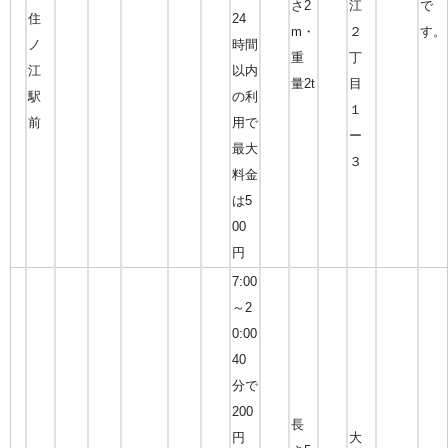
さ2
江
で
住
24
m・
２
す。
ノ
時間
重
丁
江
以内
量2t
目
駅
の利
１
前
用で
ー
最大
３
料金
は5
00
円
7:00
～2
0:00
40
分で
200
長
円
大