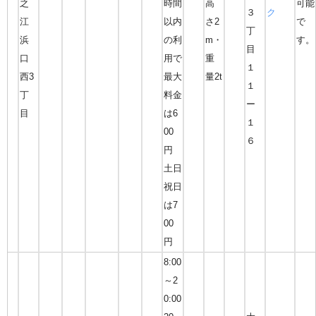
之
時間
高
可能
３
ク
江
以内
さ2
で
丁
浜
の利
m・
す。
目
口
用で
重
１
西3
最大
量2t
１
丁
料金
ー
目
は6
１
00
６
円
土日
祝日
は7
00
円
8:00
～2
0:00