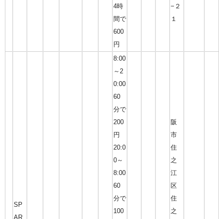
4時
−２
間で
１
600
円
8:00
～2
0:00
60
分で
200
阪
円
市
20:0
住
0～
之
8:00
江
60
区
分で
住
SP
100
之
AR