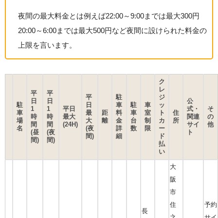
夜間の最大料金とは例えば22:00～9:00までは最大300円
20:00～6:00までは最大500円など夜間に設けられた料金の
上限を言います。
ク
レ
平
平
平
駐
ジ
日
日
公
駐
日
車
駐
車
ッ
1
1
平日
式・
そ
車
最
距
料
車
室
ト
住
時
時
最大
関連
の
場
大
離
金
台
制
カ
所
間
間
(24H)
サイ
他
名
(夜
詳
数
限
ー
(昼
(夜
ト
間)
細
ド
間)
間)
払
い
大
阪
市
住
予約
長
之
サイ