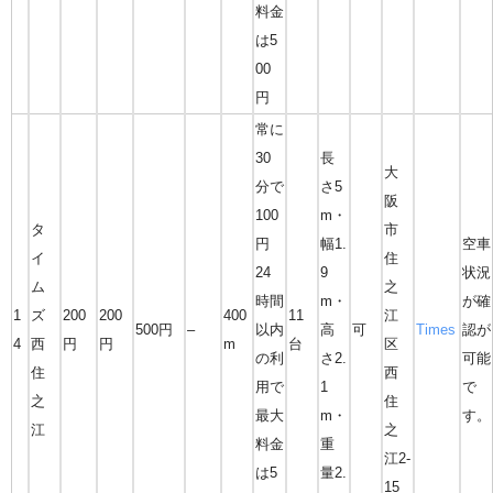
料金
は5
00
円
常に
30
長
大
分で
さ5
阪
100
m・
タ
市
円
幅1.
空車
イ
住
24
9
状況
ム
之
時間
m・
が確
1
ズ
200
200
400
11
江
500円
–
以内
高
可
Times
認が
4
西
円
円
m
台
区
の利
さ2.
可能
住
西
用で
1
で
之
住
最大
m・
す。
江
之
料金
重
江2-
は5
量2.
15