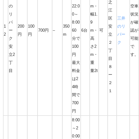
之
の
22:0
m・
空車
江
リ
0～
幅1.
状況
区
三井
パ
8:00
9
が確
1
200
100
350
安
のリ
ー
700円
–
60
6台
m・
可
認が
2
円
円
m
立
パー
ク
分で
高
可能
２
ク
安
100
さ2
で
丁
立2
円
m・
す。
目
丁
最大
重
８
目
料金
量2t
ー
は2
２
4時
１
間で
700
円
8:00
～2
0:00