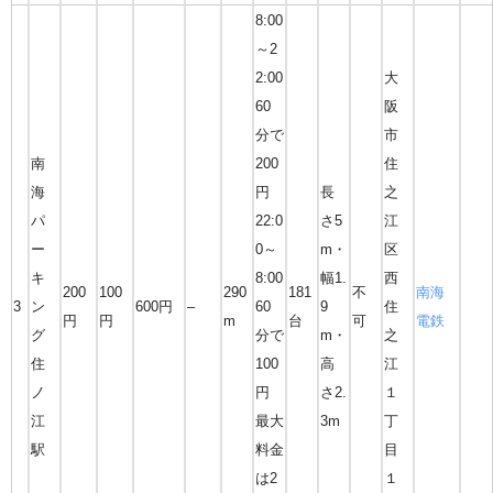
8:00
～2
2:00
大
60
阪
分で
市
南
200
住
海
円
長
之
パ
22:0
さ5
江
ー
0～
m・
区
キ
8:00
幅1.
西
200
100
290
181
不
南海
3
ン
600円
–
60
9
住
円
円
m
台
可
電鉄
グ
分で
m・
之
住
100
高
江
ノ
円
さ2.
１
江
最大
3m
丁
駅
料金
目
は2
１