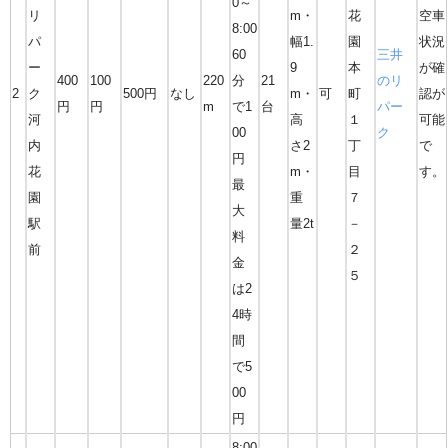
0～
リ
m・
花
空車
8:00
パ
幅1.
園
状況
60
三井
ー
9
本
が確
400
100
220
分
21
のリ
2
ク
500円
なし
m・
可
町
認が
円
円
m
で1
台
パー
河
高
１
可能
00
ク
内
さ2
丁
で
円
花
m・
目
す。
最
園
重
７
大
駅
量2t
－
料
前
２
金
５
は2
4時
間
で5
00
円
8:00