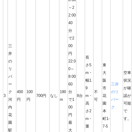
～2
2:00
40
分
で2
三
00
井
円
長
の
22:0
さ5
東
リ
0～
m・
大
空車
パ
8:00
幅1.
阪
状況
ー
60
三井
9
市
が確
ク
400
100
190
分
不
のリ
3
700円
なし
8台
m・
花
認が
河
円
円
m
で1
可
パー
高
園
可能
内
00
ク
さ2
本
で
花
円
m・
町1-
す。
園
最
重
7-5
駅
大