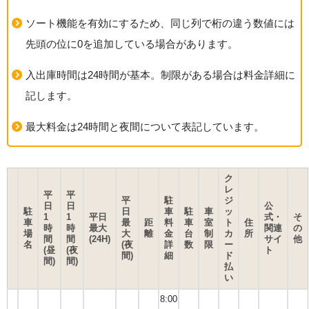
ソート機能を有効にするため、同じ列で桁の違う数値には
先頭の位に0を追加している場合があります。
入出庫時間は24時間が基本。制限がある場合は料金詳細に
記します。
最大料金は24時間と夜間について表記しています。
ク
レ
平
平
平
駐
ジ
日
日
公
駐
日
車
駐
車
ッ
1
1
平日
式・
そ
車
最
距
料
車
室
ト
住
時
時
最大
関連
の
場
大
離
金
台
制
カ
所
間
間
(24H)
サイ
他
名
(夜
詳
数
限
ー
(昼
(夜
ト
間)
細
ド
間)
間)
払
い
8:00