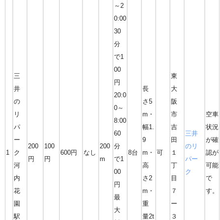
～2
0:00
30
分
で1
00
三
東
円
井
長
大
20:0
の
さ5
阪
0～
リ
m・
市
空車
8:00
パ
幅1.
吉
状況
60
三井
ー
9
田
が確
200
100
200
分
のリ
1
ク
600円
なし
8台
m・
可
１
認が
円
円
m
で1
パー
河
高
丁
可能
00
ク
内
さ2
目
で
円
花
m・
７
す。
最
園
重
ー
大
駅
量2t
３