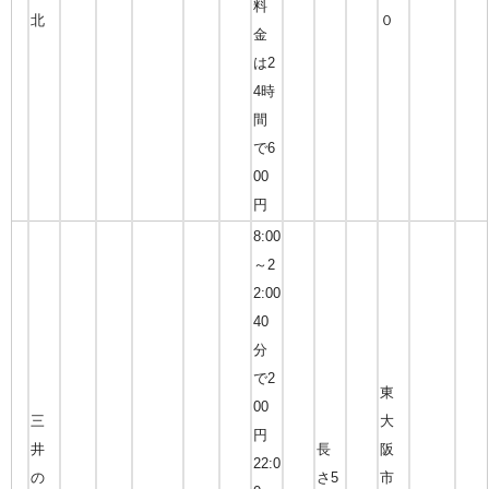
料
北
０
金
は2
4時
間
で6
00
円
8:00
～2
2:00
40
分
で2
東
00
三
大
円
井
長
阪
22:0
の
さ5
市