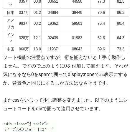
035万
00.8
03651
44550
77.3
82.5
ツ
日本
037万
01.2
04884
38440
79.6
86.3
アメ
983万
03.2
19362
59501
75.4
80.4
リカ
イン
328万
12.1
02439
01983
62.6
64.3
ド
中国
960万
13.9
11937
08643
69.6
73.3
ソート機能の注意点ですが、桁を揃えないと上手く動作し
ません。ですので上のように0を付加して揃えます。それが
気になるなら0をspanで囲ってdisplay:noneで非表示にする
か、背景色と同じにするしか方法はなさそうです。
またcssをいじって少し調整を変えました。以下のようにシ
ョートコードをdivで囲って適用させています。