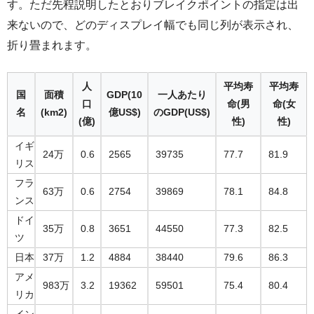
す。ただ先程説明したとおりブレイクポイントの指定は出
来ないので、どのディスプレイ幅でも同じ列が表示され、
折り畳まれます。
人
平均寿
平均寿
国
面積
GDP(10
一人あたり
口
命(男
命(女
名
(km2)
億US$)
のGDP(US$)
(億)
性)
性)
イギ
24万
0.6
2565
39735
77.7
81.9
リス
フラ
63万
0.6
2754
39869
78.1
84.8
ンス
ドイ
35万
0.8
3651
44550
77.3
82.5
ツ
日本
37万
1.2
4884
38440
79.6
86.3
アメ
983万
3.2
19362
59501
75.4
80.4
リカ
イン