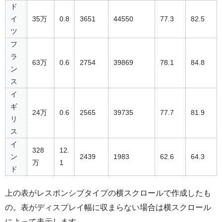
ド
イ
35万
0.8
3651
44550
77.3
82.5
ツ
フ
ラ
63万
0.6
2754
39869
78.1
84.8
ン
ス
イ
ギ
24万
0.6
2565
39735
77.7
81.9
リ
ス
イ
328
12.
ン
2439
1983
62.6
64.3
万
1
ド
上の表がレスポンシブタイプの横スクロールで作成したも
の。表がディスプレイ幅に収まらない場合は横スクロール
によって表示します。