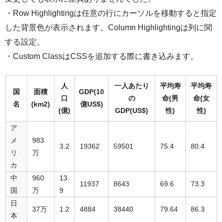
・Row Highlightingは任意の行にカーソルを移動すると指定
した背景色が表示されます。Column Highlightingは列に関
する設定。
・Custom ClassはCSSを追加する際に書き込みます。
人
一人あたり
平均寿
平均寿
国
面積
GDP(10
口
の
命(男
命(女
名
(km2)
億US$)
(億)
GDP(US$)
性)
性)
ア
メ
983
3.2
19362
59501
75.4
80.4
リ
万
カ
中
960
13.
11937
8643
69.6
73.3
国
万
9
日
37万
1.2
4884
38440
79.64
86.3
本