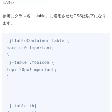
参考にクラス名「j-table」に適用させたCSSは以下になり
ます。
.jtTableContainer table {

margin:0!important;

}

.j-table .fooicon {

top: 20px!important;

}

.j-table th{
