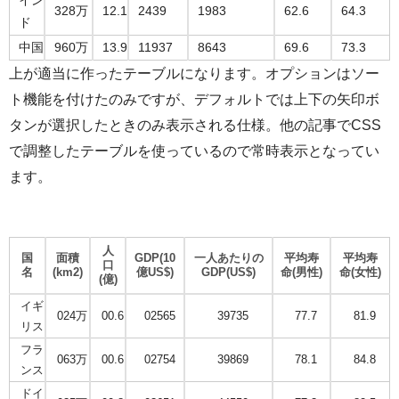
328万
12.1
2439
1983
62.6
64.3
ド
中国
960万
13.9
11937
8643
69.6
73.3
上が適当に作ったテーブルになります。オプションはソー
ト機能を付けたのみですが、デフォルトでは上下の矢印ボ
タンが選択したときのみ表示される仕様。他の記事でCSS
で調整したテーブルを使っているので常時表示となってい
ます。
人
国
面積
GDP(10
一人あたりの
平均寿
平均寿
口
名
(km2)
億US$)
GDP(US$)
命(男性)
命(女性)
(億)
イギ
024万
00.6
02565
39735
77.7
81.9
リス
フラ
063万
00.6
02754
39869
78.1
84.8
ンス
ドイ