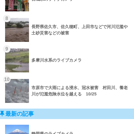
8
長野県佐久市、佐久穂町、上田市などで河川氾濫や
土砂災害などの被害
9
多摩川水系のライブカメラ
10
市原市で大雨による浸水、冠水被害 村田川、養老
川が氾濫危険水位を越える 10/25
最新の記事
静岡県のライブカメラ