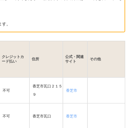
ます。
クレジットカ
公式・関連
住所
その他
ード払い
サイト
香芝市瓦口２１５
不可
香芝市
９
不可
香芝市瓦口
香芝市