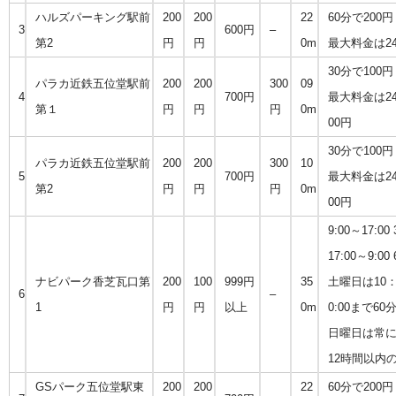
ハルズパーキング駅前
200
200
22
60分で200円
3
600円
–
第2
円
円
0m
最大料金は24
30分で100円
パラカ近鉄五位堂駅前
200
200
300
09
4
700円
最大料金は24時
第１
円
円
円
0m
00円
30分で100円
パラカ近鉄五位堂駅前
200
200
300
10
5
700円
最大料金は24時
第2
円
円
円
0m
00円
9:00～17:0
17:00～9:0
ナビパーク香芝瓦口第
200
100
999円
35
土曜日は10：0
6
–
1
円
円
以上
0m
0:00まで60
日曜日は常に6
12時間以内
GSパーク五位堂駅東
200
200
22
60分で200円