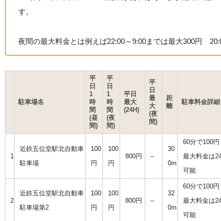
す。
夜間の最大料金とは例えば22:00～9:00までは最大300円 2
平
平
平
日
日
日
1
1
平日
最
距
駐車場名
時
時
最大
駐車料金詳細
大
離
間
間
(24H)
(夜
(昼
(夜
間)
間)
間)
60分で100円
近鉄五位堂駅北自動車
100
100
30
1
800円
–
最大料金は24
駐車場
円
円
0m
可能
60分で100円
近鉄五位堂駅北自動車
100
100
32
2
800円
–
最大料金は24
駐車場第2
円
円
0m
可能