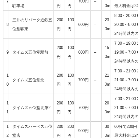
7
700円
–
駐車場
円
円
0m
最大料金は24
8:00～20:0
三井のリパーク近鉄五
200
100
23
8
600円
–
20:00～8:0
位堂駅東
円
円
0m
24時間以内
7:00～19:0
200
100
15
9
タイムズ五位堂駅前
600円
–
19:00～7:0
円
円
0m
24時間以内
7:00～21:0
1
200
100
21
タイムズ五位堂北
700円
–
21:00～7:0
0
円
円
0m
24時間以内
7:00～21:0
1
200
100
20
タイムズ五位堂北第2
700円
–
21:00～7:0
1
円
円
0m
24時間以内
1
タイムズハーベス五位
200
200
30
60分で200円
900円
–
2
堂店
円
円
0m
最大料金は24